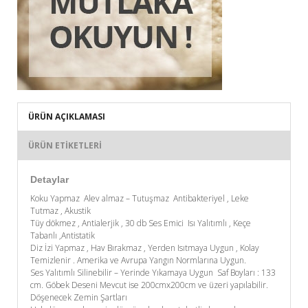
ÜRÜN AÇIKLAMASI
ÜRÜN ETIKETLERI
Detaylar
Koku Yapmaz Alev almaz – Tutuşmaz Antibakteriyel , Leke
Tutmaz , Akustik
Tüy dökmez , Antialerjik , 30 db Ses Emici Isı Yalıtımlı , Keçe
Tabanlı ,Antistatik
Diz İzi Yapmaz , Hav Bırakmaz , Yerden Isıtmaya Uygun , Kolay
Temizlenir . Amerika ve Avrupa Yangın Normlarına Uygun.
Ses Yalıtımlı Silinebilir – Yerinde Yıkamaya Uygun Saf Boyları : 133
cm. Göbek Deseni Mevcut ise 200cmx200cm ve üzeri yapılabilir.
Döşenecek Zemin Şartları