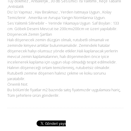
Tüy dökmez , Antialerjik , 30 db Ses Emici Isı Yalıtımlı , Keçe Tabanlı
,Antistatik
Diz İzi Yapmaz , Hav Bırakmaz , Yerden Isıtmaya Uygun , Kolay
Temizlenir . Amerika ve Avrupa Yangın Normlarına Uygun.
Ses Yalıtımlı Silinebilir – Yerinde Yıkamaya Uygun Saf Boyları : 133
cm. Göbek Deseni Mevcut ise 200cmx200cm ve üzeri yapılabilir.
Döşenecek Zemin Şartları
Halı döşenecek zemin düzgün olmalı, rutubetli olmamalı ve
zeminde kimyevi artıklar bulunmamalıdır. Zemindeki hatalar
döşenecek halıyı olumsuz yönde etkiler.Halı kaplanacak yerlerin
mevcut zemin kaplamalarının, halı döşenmeden önce iyice
incelenerek kaplama için uygun olup olmadığı tespit edilmelidir.
Halının döşeneceği ortam temizlenmiş, rutubetsiz olmalıdır.
Rutubetli zemine döşenen halınız çekme ve koku sorunu
yaratabilir.
Önemli Not:
Bu bölüm’de fiyatlar m2 bazında satış fiyatımızdır uygulaması hariç,
Tüm şehirlere ürün gönderilir.