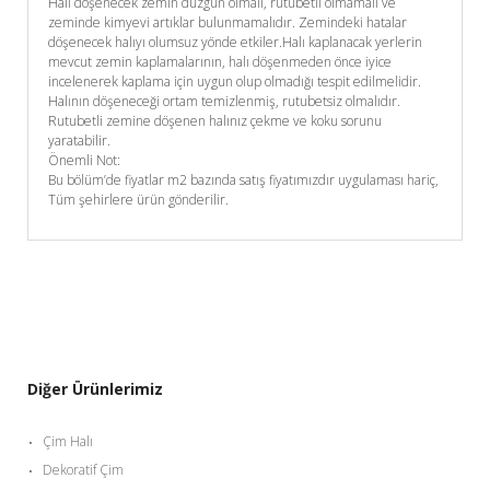
Halı döşenecek zemin düzgün olmalı, rutubetli olmamalı ve
zeminde kimyevi artıklar bulunmamalıdır. Zemindeki hatalar
döşenecek halıyı olumsuz yönde etkiler.Halı kaplanacak yerlerin
mevcut zemin kaplamalarının, halı döşenmeden önce iyice
incelenerek kaplama için uygun olup olmadığı tespit edilmelidir.
Halının döşeneceği ortam temizlenmiş, rutubetsiz olmalıdır.
Rutubetli zemine döşenen halınız çekme ve koku sorunu
yaratabilir.
Önemli Not:
Bu bölüm’de fiyatlar m2 bazında satış fiyatımızdır uygulaması hariç,
Tüm şehirlere ürün gönderilir.
Diğer Ürünlerimiz
Çim Halı
Dekoratif Çim