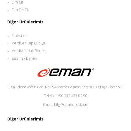
Çim Çit
Çim Tel Çit
Diğer Ürünlerimiz
Bukle Halı
Merdiven Dip Çubuğu
Merdiven Halı Demiri
Basamak Demiri
Eski Edirne Asfaltı Cad. No:394 Metris Cezaevi Karşısı G.O.Paşa - İstanbul
Telefon: +90 212 477 02 90
Email : bilgi@camihalicisi.com
Diğer Ürünlerimiz