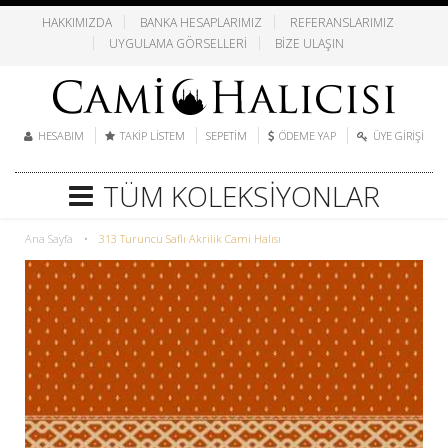
HAKKIMIZDA
BANKA HESAPLARIMIZ
REFERANSLARIMIZ
UYGULAMA GÖRSELLERI
BIZE ULAŞIN
HESABIM
TAKIP LISTEM
SEPETIM
ÖDEME YAP
ÜYE GIRIŞI
TÜM KOLEKSIYONLAR
Ana Sayfa
•
313 Turuncu Saflı Akrilik Cami Halısı