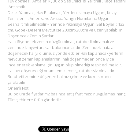
Tüy dökmez , Antialerjik , 30 db Ses Emici Isı Yalıtımlı , Keçe Tabanlı
,Antistatik
Diz İzi Yapmaz , Hav Bırakmaz , Yerden Isıtmaya Uygun , Kolay
Temizlenir . Amerika ve Avrupa Yangın Normlarına Uygun.
Ses Yalıtımlı Silinebilir – Yerinde Yıkamaya Uygun Saf Boyları : 133
cm. Göbek Deseni Mevcut ise 200cmx200cm ve üzeri yapılabilir.
Döşenecek Zemin Şartları
Halı döşenecek zemin düzgün olmalı, rutubetli olmamalı ve
zeminde kimyevi artıklar bulunmamalıdır. Zemindeki hatalar
döşenecek halıyı olumsuz yönde etkiler.Halı kaplanacak yerlerin
mevcut zemin kaplamalarının, halı döşenmeden önce iyice
incelenerek kaplama için uygun olup olmadığı tespit edilmelidir.
Halının döşeneceği ortam temizlenmiş, rutubetsiz olmalıdır.
Rutubetli zemine döşenen halınız çekme ve koku sorunu
yaratabilir.
Önemli Not:
Bu bölüm’de fiyatlar m2 bazında satış fiyatımızdır uygulaması hariç,
Tüm şehirlere ürün gönderilir.