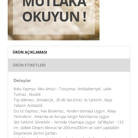
ÜRÜN AÇIKLAMASI
ÜRÜN ETIKETLERI
Detaylar
Koku Yapmaz Alev almaz – Tutuşmaz Antibakteriyel , Leke
Tutmaz , Akustik
Tüy dökmez , Antialerjik , 30 db Ses Emici Isı Yalıtımlı , Keçe
Tabanlı ,Antistatik
Diz İzi Yapmaz , Hav Bırakmaz , Yerden Isıtmaya Uygun , Kolay
Temizlenir . Amerika ve Avrupa Yangın Normlarına Uygun.
Ses Yalıtımlı Silinebilir – Yerinde Yıkamaya Uygun Saf Boyları : 133
cm. Göbek Deseni Mevcut ise 200cmx200cm ve üzeri yapılabilir.
Döşenecek Zemin Şartları