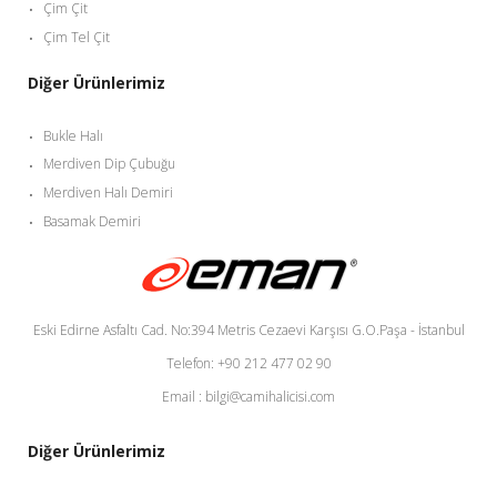
Çim Çit
Çim Tel Çit
Diğer Ürünlerimiz
Bukle Halı
Merdiven Dip Çubuğu
Merdiven Halı Demiri
Basamak Demiri
Eski Edirne Asfaltı Cad. No:394 Metris Cezaevi Karşısı G.O.Paşa - İstanbul
Telefon: +90 212 477 02 90
Email : bilgi@camihalicisi.com
Diğer Ürünlerimiz