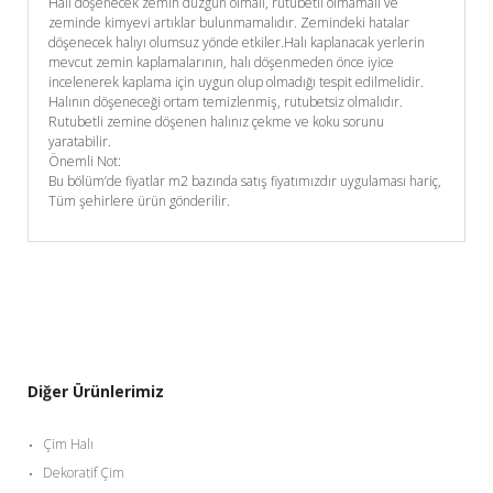
Halı döşenecek zemin düzgün olmalı, rutubetli olmamalı ve
zeminde kimyevi artıklar bulunmamalıdır. Zemindeki hatalar
döşenecek halıyı olumsuz yönde etkiler.Halı kaplanacak yerlerin
mevcut zemin kaplamalarının, halı döşenmeden önce iyice
incelenerek kaplama için uygun olup olmadığı tespit edilmelidir.
Halının döşeneceği ortam temizlenmiş, rutubetsiz olmalıdır.
Rutubetli zemine döşenen halınız çekme ve koku sorunu
yaratabilir.
Önemli Not:
Bu bölüm’de fiyatlar m2 bazında satış fiyatımızdır uygulaması hariç,
Tüm şehirlere ürün gönderilir.
Diğer Ürünlerimiz
Çim Halı
Dekoratif Çim