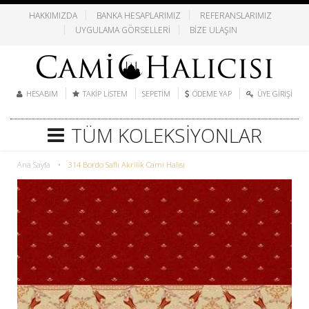
HAKKIMIZDA
BANKA HESAPLARIMIZ
REFERANSLARIMIZ
UYGULAMA GÖRSELLERI
BIZE ULAŞIN
HESABIM
TAKIP LISTEM
SEPETIM
ÖDEME YAP
ÜYE GIRIŞI
TÜM KOLEKSIYONLAR
Ana Sayfa
•
314 Bordo Saflı Akrilik Cami Halısı