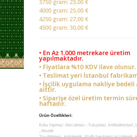
3750 gram:
23,00 €
4000 gram:
25,00 €
4250 gram:
27,00 €
4500 gram:
30,00 €
• En Az 1.000 metrekare üretim
yapılmaktadır.
• Fiyatlara %10 KDV ilave olunur.
• Teslimat yeri İstanbul fabrikam
• İşçilik uygulama nakliye bedeli 
aittir.
• Siparişe özel üretim termin sür
haftadır.
Ürün Özellikleri:
Koku Yapmaz Alev almaz – Tutuşmaz Antibakteriyel ,
, Akustik
Tüy dökmez , Antialerjik , 30 db Ses Emici Isı Yalıtımlı ,