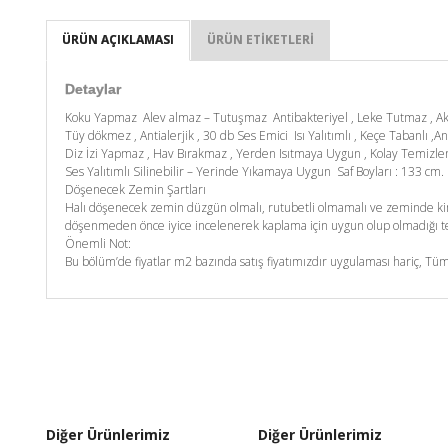
ÜRÜN AÇIKLAMASI
ÜRÜN ETIKETLERI
Detaylar
Koku Yapmaz Alev almaz – Tutuşmaz Antibakteriyel , Leke Tutmaz , A
Tüy dökmez , Antialerjik , 30 db Ses Emici Isı Yalıtımlı , Keçe Tabanlı ,An
Diz İzi Yapmaz , Hav Bırakmaz , Yerden Isıtmaya Uygun , Kolay Temizl
Ses Yalıtımlı Silinebilir – Yerinde Yıkamaya Uygun Saf Boyları : 133 c
Döşenecek Zemin Şartları
Halı döşenecek zemin düzgün olmalı, rutubetli olmamalı ve zeminde kim
döşenmeden önce iyice incelenerek kaplama için uygun olup olmadığı tes
Önemli Not:
Bu bölüm’de fiyatlar m2 bazında satış fiyatımızdır uygulaması hariç, Tüm
Diğer Ürünlerimiz
Diğer Ürünlerimiz