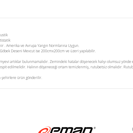
kustik
tistatik
enir . Amerika ve Avrupa Yangın Normlarına Uygun.
m. Göbek Deseni Mevcut ise 200cmx200cm ve üzeri yapılabilir.
yevi artıklar bulunmamalıdır. Zemindeki hatalar döşenecek halıyı olumsuz yönde et
pit edilmelidir. Halının döşeneceği ortam temizlenmiş, rutubetsiz olmalıdır. Rutub
 şehirlere ürün gönderilir.