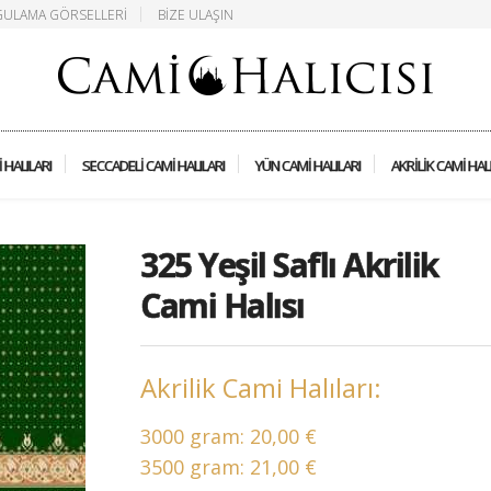
ULAMA GÖRSELLERI
BIZE ULAŞIN
 HALILARI
SECCADELI CAMI HALILARI
YÜN CAMI HALILARI
AKRILIK CAMI HAL
325 Yeşil Saflı Akrilik
Cami Halısı
Akrilik Cami Halıları:
3000 gram:
20,00 €
3500 gram:
21,00 €