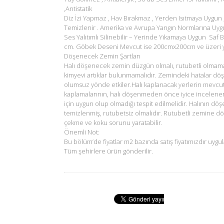
,Antistatik
Diz İzi Yapmaz , Hav Bırakmaz , Yerden Isıtmaya Uygun 
Temizlenir . Amerika ve Avrupa Yangın Normlarına Uyg
Ses Yalıtımlı Silinebilir – Yerinde Yıkamaya Uygun Saf B
cm. Göbek Deseni Mevcut ise 200cmx200cm ve üzeri ya
Döşenecek Zemin Şartları
Halı döşenecek zemin düzgün olmalı, rutubetli olmam
kimyevi artıklar bulunmamalıdır. Zemindeki hatalar dö
olumsuz yönde etkiler.Halı kaplanacak yerlerin mevcu
kaplamalarının, halı döşenmeden önce iyice incelene
için uygun olup olmadığı tespit edilmelidir. Halının d
temizlenmiş, rutubetsiz olmalıdır. Rutubetli zemine d
çekme ve koku sorunu yaratabilir.
Önemli Not:
Bu bölüm’de fiyatlar m2 bazında satış fiyatımızdır uygul
Tüm şehirlere ürün gönderilir.