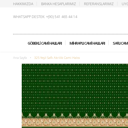
HAKKIMIZDA
BANKA HESAPLARIMIZ
REFERANSLARIMIZ
UYG
WHATSAPP DESTEK: +(90) 541 465 44 14
GÖBEKLI CAMI HALILARI
MIHRAPLI CAMI HALILARI
SAFLI CAMI
Ana Sayfa
•
325 Yeşil Saflı Akrilik Cami Halısı