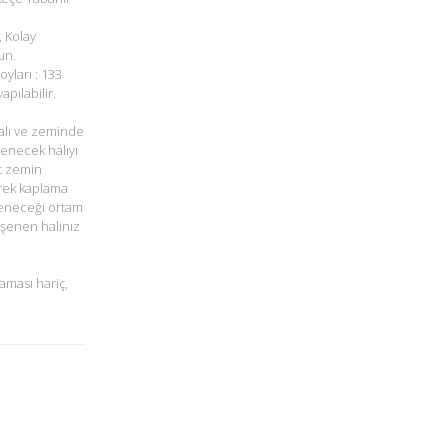
, Kolay
un.
oyları : 133
pılabilir.
alı ve zeminde
şenecek halıyı
t zemin
rek kaplama
öşeneceği ortam
öşenen halınız
aması hariç,