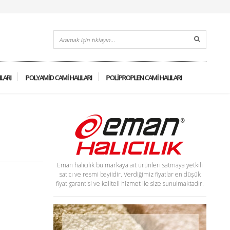
ILARI
POLYAMID CAMI HALILARI
POLIPROPLEN CAMI HALILARI
Eman halıcılık bu markaya ait ürünleri satmaya yetkili
satıcı ve resmi bayiidir. Verdiğimiz fiyatlar en düşük
fiyat garantisi ve kaliteli hizmet ile size sunulmaktadır.