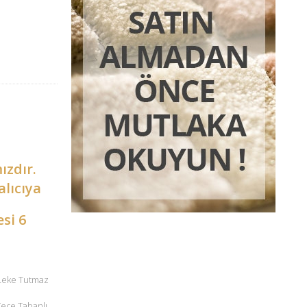
ızdır.
alıcıya
esi 6
 Leke Tutmaz
 Keçe Tabanlı