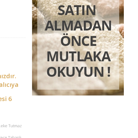
ızdır.
alıcıya
esi 6
 Leke Tutmaz
 Keçe Tabanlı