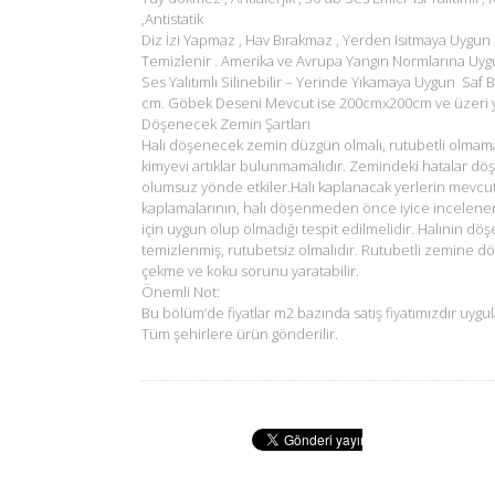
,Antistatik
Diz İzi Yapmaz , Hav Bırakmaz , Yerden Isıtmaya Uygun 
Temizlenir . Amerika ve Avrupa Yangın Normlarına Uyg
Ses Yalıtımlı Silinebilir – Yerinde Yıkamaya Uygun Saf B
cm. Göbek Deseni Mevcut ise 200cmx200cm ve üzeri ya
Döşenecek Zemin Şartları
Halı döşenecek zemin düzgün olmalı, rutubetli olmam
kimyevi artıklar bulunmamalıdır. Zemindeki hatalar dö
olumsuz yönde etkiler.Halı kaplanacak yerlerin mevcu
kaplamalarının, halı döşenmeden önce iyice incelene
için uygun olup olmadığı tespit edilmelidir. Halının d
temizlenmiş, rutubetsiz olmalıdır. Rutubetli zemine d
çekme ve koku sorunu yaratabilir.
Önemli Not:
Bu bölüm’de fiyatlar m2 bazında satış fiyatımızdır uygul
Tüm şehirlere ürün gönderilir.