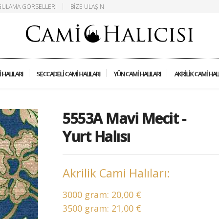
ULAMA GÖRSELLERI
BIZE ULAŞIN
 HALILARI
SECCADELI CAMI HALILARI
YÜN CAMI HALILARI
AKRILIK CAMI HAL
5553A Mavi Mecit -
Yurt Halısı
Akrilik Cami Halıları:
3000 gram:
20,00 €
3500 gram:
21,00 €