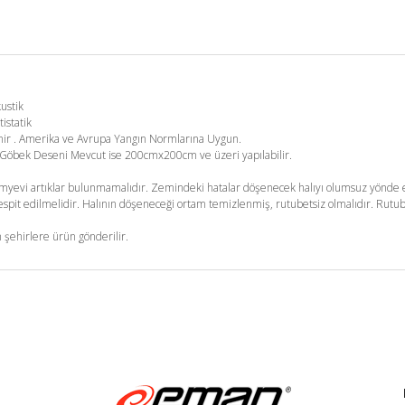
kustik
tistatik
enir . Amerika ve Avrupa Yangın Normlarına Uygun.
m. Göbek Deseni Mevcut ise 200cmx200cm ve üzeri yapılabilir.
yevi artıklar bulunmamalıdır. Zemindeki hatalar döşenecek halıyı olumsuz yönde et
pit edilmelidir. Halının döşeneceği ortam temizlenmiş, rutubetsiz olmalıdır. Rutub
 şehirlere ürün gönderilir.