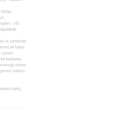
, Kolay
un.
oyları : 133
pılabilir.
alı ve zeminde
şenecek halıyı
t zemin
rek kaplama
öşeneceği ortam
öşenen halınız
aması hariç,