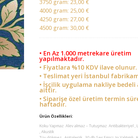
3750 gram:
23,00 €
4000 gram:
25,00 €
4250 gram:
27,00 €
4500 gram:
30,00 €
• En Az 1.000 metrekare üretim
yapılmaktadır.
• Fiyatlara %10 KDV ilave olunur.
• Teslimat yeri İstanbul fabrikam
• İşçilik uygulama nakliye bedeli 
aittir.
• Siparişe özel üretim termin sür
haftadır.
Ürün Özellikleri:
Koku Yapmaz Alev almaz – Tutuşmaz Antibakteriyel ,
, Akustik
Tüy dökmez , Antialerjik , 30 db Ses Emici Isı Yalıtımlı ,