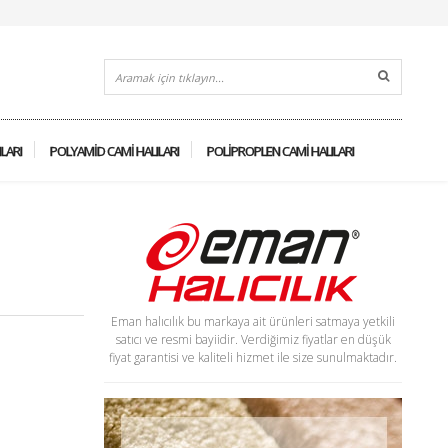
ILARI
POLYAMID CAMI HALILARI
POLIPROPLEN CAMI HALILARI
Eman halıcılık bu markaya ait ürünleri satmaya yetkili
satıcı ve resmi bayiidir. Verdiğimiz fiyatlar en düşük
fiyat garantisi ve kaliteli hizmet ile size sunulmaktadır.