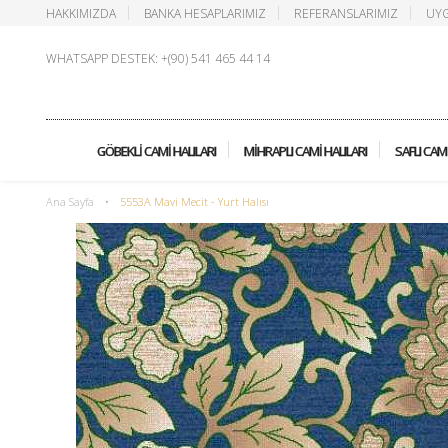
HAKKIMIZDA
BANKA HESAPLARIMIZ
REFERANSLARIMIZ
UYG
WHATSAPP DESTEK: +(90) 541 465 44 14
GÖBEKLI CAMI HALILARI
MIHRAPLI CAMI HALILARI
SAFLI CAMI
Ana Sayfa
•
5553A Mavi Mecit - Yurt Halısı