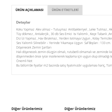
ÜRÜN AÇIKLAMASI
ÜRÜN ETIKETLERI
Detaylar
Koku Yapmaz Alev almaz – Tutuşmaz Antibakteriyel , Leke Tutmaz , A
Tüy dökmez , Antialerjik , 30 db Ses Emici Isı Yalıtımlı , Keçe Tabanlı ,An
Diz İzi Yapmaz , Hav Bırakmaz , Yerden Isıtmaya Uygun , Kolay Temizl
Ses Yalıtımlı Silinebilir – Yerinde Yıkamaya Uygun Saf Boyları : 133 c
Döşenecek Zemin Şartları
Halı döşenecek zemin düzgün olmalı, rutubetli olmamalı ve zeminde kim
döşenmeden önce iyice incelenerek kaplama için uygun olup olmadığı tes
Önemli Not:
Bu bölüm’de fiyatlar m2 bazında satış fiyatımızdır uygulaması hariç, Tüm
Diğer Ürünlerimiz
Diğer Ürünlerimiz