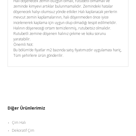
Halı döşenecek zemin düzgün olmalı, rutubetli olmamalı ve
zeminde kimyevi artıklar bulunmamalıdır. Zemindeki hatalar
döşenecek halıyı olumsuz yönde etkiler.Halı kaplanacak yerlerin
mevcut zemin kaplamalarının, halı döşenmeden önce iyice
incelenerek kaplama için uygun olup olmadığı tespit edilmelidir.
Halının döşeneceği ortam temizlenmiş, rutubetsiz olmalıdır.
Rutubetli zemine döşenen halınız çekme ve koku sorunu
yaratabilir.
Önemli Not:
Bu bölüm’de fiyatlar m2 bazında satış fiyatımızdır uygulaması hariç,
Tüm şehirlere ürün gönderilir.
Diğer Ürünlerimiz
Çim Halı
Dekoratif Çim