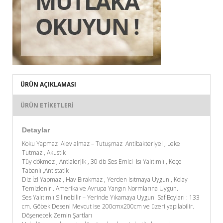
ÜRÜN AÇIKLAMASI
ÜRÜN ETIKETLERI
Detaylar
Koku Yapmaz Alev almaz – Tutuşmaz Antibakteriyel , Leke
Tutmaz , Akustik
Tüy dökmez , Antialerjik , 30 db Ses Emici Isı Yalıtımlı , Keçe
Tabanlı ,Antistatik
Diz İzi Yapmaz , Hav Bırakmaz , Yerden Isıtmaya Uygun , Kolay
Temizlenir . Amerika ve Avrupa Yangın Normlarına Uygun.
Ses Yalıtımlı Silinebilir – Yerinde Yıkamaya Uygun Saf Boyları : 133
cm. Göbek Deseni Mevcut ise 200cmx200cm ve üzeri yapılabilir.
Döşenecek Zemin Şartları