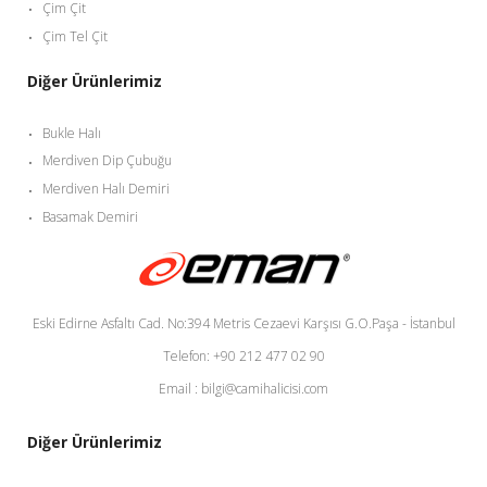
Çim Çit
Çim Tel Çit
Diğer Ürünlerimiz
Bukle Halı
Merdiven Dip Çubuğu
Merdiven Halı Demiri
Basamak Demiri
Eski Edirne Asfaltı Cad. No:394 Metris Cezaevi Karşısı G.O.Paşa - İstanbul
Telefon: +90 212 477 02 90
Email : bilgi@camihalicisi.com
Diğer Ürünlerimiz