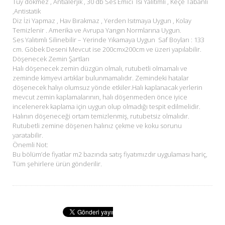
Tüy dökmez , Antialerjik , 30 db Ses Emici Isı Yalıtımlı , Keçe Tabanlı
,Antistatik
Diz İzi Yapmaz , Hav Bırakmaz , Yerden Isıtmaya Uygun , Kolay
Temizlenir . Amerika ve Avrupa Yangın Normlarına Uygun.
Ses Yalıtımlı Silinebilir – Yerinde Yıkamaya Uygun Saf Boyları : 133
cm. Göbek Deseni Mevcut ise 200cmx200cm ve üzeri yapılabilir.
Döşenecek Zemin Şartları
Halı döşenecek zemin düzgün olmalı, rutubetli olmamalı ve
zeminde kimyevi artıklar bulunmamalıdır. Zemindeki hatalar
döşenecek halıyı olumsuz yönde etkiler.Halı kaplanacak yerlerin
mevcut zemin kaplamalarının, halı döşenmeden önce iyice
incelenerek kaplama için uygun olup olmadığı tespit edilmelidir.
Halının döşeneceği ortam temizlenmiş, rutubetsiz olmalıdır.
Rutubetli zemine döşenen halınız çekme ve koku sorunu
yaratabilir.
Önemli Not:
Bu bölüm’de fiyatlar m2 bazında satış fiyatımızdır uygulaması hariç,
Tüm şehirlere ürün gönderilir.