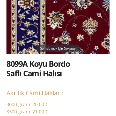
Genişletmek İçin Dokunun
8099A Koyu Bordo
Saflı Cami Halısı
Akrilik Cami Halıları:
3000 gram:
20,00 €
3500 gram:
21,00 €