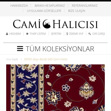
HAKKIMIZDA
BANKA HESAPLARIMIZ
REFERANSLARIMIZ
UYGULAMA GÖRSELLERI
BIZE ULAŞIN
HESABIM
TAKIP LISTEM
SEPETIM
ÖDEME YAP
ÜYE GIRIŞI
TÜM KOLEKSIYONLAR
Ana Sayfa
•
8099A Koyu Bordo Saflı Cami Halısı