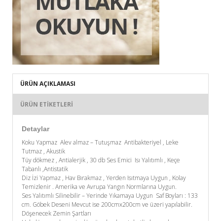
ÜRÜN AÇIKLAMASI
ÜRÜN ETIKETLERI
Detaylar
Koku Yapmaz Alev almaz – Tutuşmaz Antibakteriyel , Leke
Tutmaz , Akustik
Tüy dökmez , Antialerjik , 30 db Ses Emici Isı Yalıtımlı , Keçe
Tabanlı ,Antistatik
Diz İzi Yapmaz , Hav Bırakmaz , Yerden Isıtmaya Uygun , Kolay
Temizlenir . Amerika ve Avrupa Yangın Normlarına Uygun.
Ses Yalıtımlı Silinebilir – Yerinde Yıkamaya Uygun Saf Boyları : 133
cm. Göbek Deseni Mevcut ise 200cmx200cm ve üzeri yapılabilir.
Döşenecek Zemin Şartları