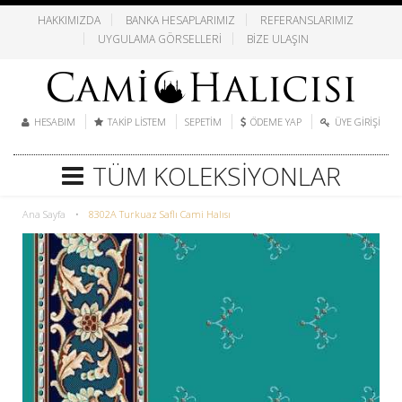
HAKKIMIZDA
BANKA HESAPLARIMIZ
REFERANSLARIMIZ
UYGULAMA GÖRSELLERI
BIZE ULAŞIN
HESABIM
TAKIP LISTEM
SEPETIM
ÖDEME YAP
ÜYE GIRIŞI
TÜM KOLEKSIYONLAR
Ana Sayfa
•
8302A Turkuaz Saflı Cami Halısı