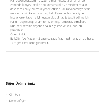
Halı döşenecek zemin düzgün olmalı, rutubetli olmamalı ve
zeminde kimyevi artıklar bulunmamalıdır. Zemindeki hatalar
döşenecek halıyı olumsuz yönde etkiler.Halı kaplanacak yerlerin
mevcut zemin kaplamalarının, halı döşenmeden önce iyice
incelenerek kaplama için uygun olup olmadığı tespit edilmelidir.
Halının döşeneceği ortam temizlenmiş, rutubetsiz olmalıdır.
Rutubetli zemine döşenen halınız çekme ve koku sorunu
yaratabilir.
Önemli Not:
Bu bölüm’de fiyatlar m2 bazında satış fiyatımızdır uygulaması hariç,
Tüm şehirlere ürün gönderilir.
Diğer Ürünlerimiz
Çim Halı
Dekoratif Çim