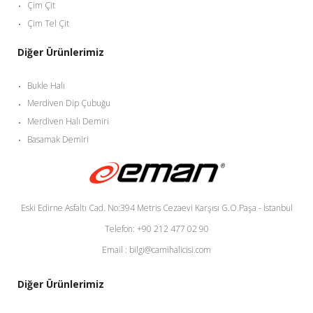
Çim Çit
Çim Tel Çit
Diğer Ürünlerimiz
Bukle Halı
Merdiven Dip Çubuğu
Merdiven Halı Demiri
Basamak Demiri
Eski Edirne Asfaltı Cad. No:394 Metris Cezaevi Karşısı G.O.Paşa - İstanbul
Telefon: +90 212 477 02 90
Email : bilgi@camihalicisi.com
Diğer Ürünlerimiz