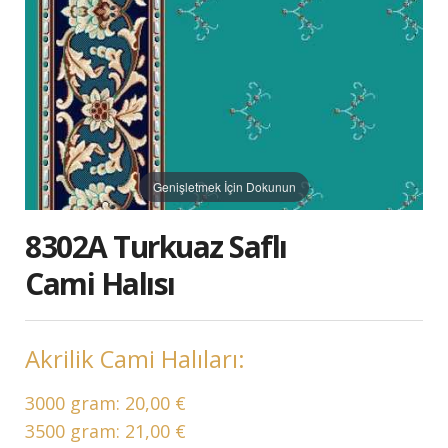
Genişletmek İçin Dokunun
8302A Turkuaz Saflı
Cami Halısı
Akrilik Cami Halıları:
3000 gram:
20,00 €
3500 gram:
21,00 €