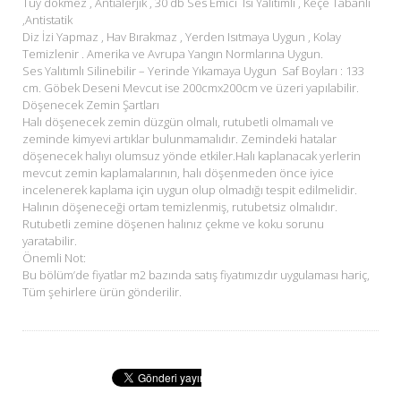
Tüy dökmez , Antialerjik , 30 db Ses Emici Isı Yalıtımlı , Keçe Tabanlı
,Antistatik
Diz İzi Yapmaz , Hav Bırakmaz , Yerden Isıtmaya Uygun , Kolay
Temizlenir . Amerika ve Avrupa Yangın Normlarına Uygun.
Ses Yalıtımlı Silinebilir – Yerinde Yıkamaya Uygun Saf Boyları : 133
cm. Göbek Deseni Mevcut ise 200cmx200cm ve üzeri yapılabilir.
Döşenecek Zemin Şartları
Halı döşenecek zemin düzgün olmalı, rutubetli olmamalı ve
zeminde kimyevi artıklar bulunmamalıdır. Zemindeki hatalar
döşenecek halıyı olumsuz yönde etkiler.Halı kaplanacak yerlerin
mevcut zemin kaplamalarının, halı döşenmeden önce iyice
incelenerek kaplama için uygun olup olmadığı tespit edilmelidir.
Halının döşeneceği ortam temizlenmiş, rutubetsiz olmalıdır.
Rutubetli zemine döşenen halınız çekme ve koku sorunu
yaratabilir.
Önemli Not:
Bu bölüm’de fiyatlar m2 bazında satış fiyatımızdır uygulaması hariç,
Tüm şehirlere ürün gönderilir.