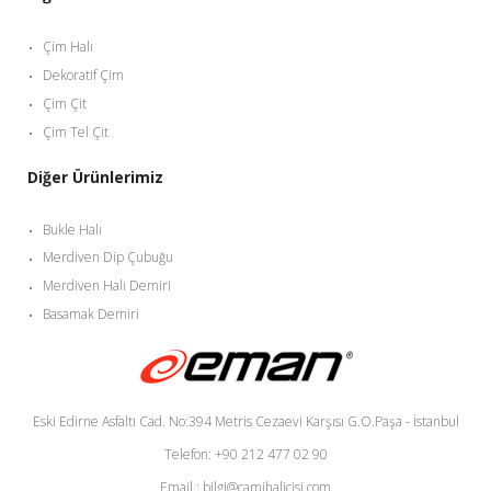
Çim Halı
Dekoratif Çim
Çim Çit
Çim Tel Çit
Diğer Ürünlerimiz
Bukle Halı
Merdiven Dip Çubuğu
Merdiven Halı Demiri
Basamak Demiri
Eski Edirne Asfaltı Cad. No:394 Metris Cezaevi Karşısı G.O.Paşa - İstanbul
Telefon: +90 212 477 02 90
Email : bilgi@camihalicisi.com