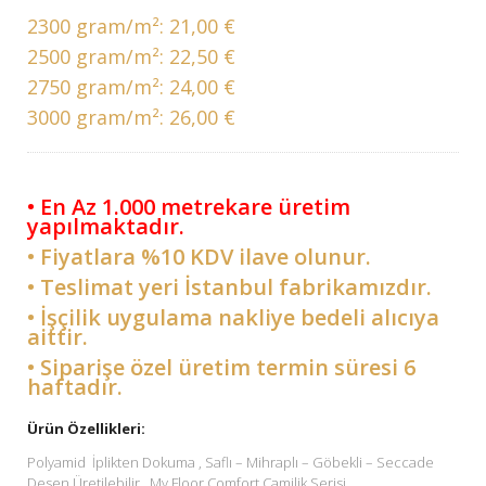
2300 gram/m²:
21,00 €
2500 gram/m²:
22,50 €
2750 gram/m²:
24,00 €
3000 gram/m²:
26,00 €
• En Az 1.000 metrekare üretim
yapılmaktadır.
• Fiyatlara %10 KDV ilave olunur.
• Teslimat yeri İstanbul fabrikamızdır.
• İşçilik uygulama nakliye bedeli alıcıya
aittir.
• Siparişe özel üretim termin süresi 6
haftadır.
Ürün Özellikleri:
Polyamid İplikten Dokuma , Saflı – Mihraplı – Göbekli – Seccade
Desen Üretilebilir . My Floor Comfort Camilik Serisi