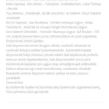
Koku Yapmaz Alev almaz – Tutuşmaz Antibakteriyel , Leke Tutmaz
, Akustik
Tüy dökmez , Antialerjik , 30 db Ses Emici Isı Yalıtımlı , Keçe Tabanlı
,Antistatik
Diz İzi Yapmaz , Hav Bırakmaz , Yerden Isıtmaya Uygun , Kolay
Temizlenir . Amerika ve Avrupa Yangın Normlarına Uygun.
Ses Yalıtımlı Silinebilir – Yerinde Yıkamaya Uygun Saf Boyları : 133
cm. Göbek Deseni Mevcut ise 200cmx200cm ve üzeri yapılabilir.
Döşenecek Zemin Şartları
Halı döşenecek zemin düzgün olmalı, rutubetli olmamalı ve
zeminde kimyevi artıklar bulunmamalıdır. Zemindeki hatalar
döşenecek halıyı olumsuz yönde etkiler.Halı kaplanacak yerlerin
mevcut zemin kaplamalarının, halı döşenmeden önce iyice
incelenerek kaplama için uygun olup olmadığı tespit edilmelidir.
Halının döşeneceği ortam temizlenmiş, rutubetsiz olmalıdır.
Rutubetli zemine döşenen halınız çekme ve koku sorunu
yaratabilir.
Önemli Not:
Bu bölüm’de fiyatlar m2 bazında satış fiyatımızdır uygulaması hariç,
Tüm şehirlere ürün gönderilir.