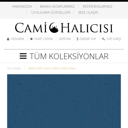
HAKKIMIZDA
BANKA HESAPLARIMIZ
REFERANSLARIMIZ
UYGULAMA GÖRSELLERI
BIZE ULAŞIN
HESABIM
TAKIP LISTEM
SEPETIM
ÖDEME YAP
ÜYE GIRIŞI
TÜM KOLEKSIYONLAR
Ana Sayfa
•
Defne Saflı Cami Halısı Antik Mavi