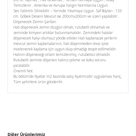
Temizlenir . Amerika ve Avrupa Yangın Normlarına Uygun.
Ses Yalıtımlı Silinebilir – Yerinde Yıkamaya Uygun Saf Boyları : 133
cm. Göbek Deseni Mevcut ise 200cmx200cm ve üzeri yapılabilir.
Döşenecek Zemin Şartları
Halı döşenecek zemin düzgün olmalı, rutubetli olmamalı ve
zeminde kimyevi artıklar bulunmamalıdır. Zemindeki hatalar
döşenecek halıyı olumsuz yönde etkiler.Halı kaplanacak yerlerin
mevcut zemin kaplamalarının, halı döşenmeden önce iyice
incelenerek kaplama için uygun olup olmadığı tespit edilmelidir.
Halının döşeneceği ortam temizlenmiş, rutubetsiz olmalıdır.
Rutubetli zemine döşenen halınız çekme ve koku sorunu
yaratabilir.
Önemli Not:
Bu bölüm’de fiyatlar m2 bazında satış fiyatımızdır uygulaması hariç,
Tüm şehirlere ürün gönderilir.
Diğer Ürünlerimiz