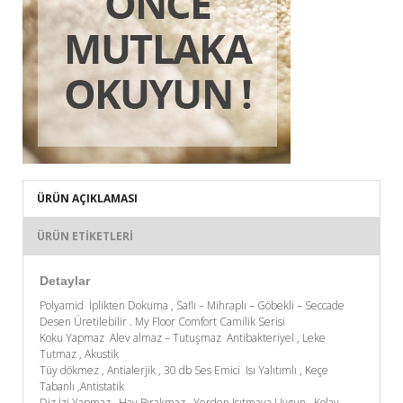
ÜRÜN AÇIKLAMASI
ÜRÜN ETIKETLERI
Detaylar
Polyamid İplikten Dokuma , Saflı – Mihraplı – Göbekli – Seccade
Desen Üretilebilir . My Floor Comfort Camilik Serisi
Koku Yapmaz Alev almaz – Tutuşmaz Antibakteriyel , Leke
Tutmaz , Akustik
Tüy dökmez , Antialerjik , 30 db Ses Emici Isı Yalıtımlı , Keçe
Tabanlı ,Antistatik
Diz İzi Yapmaz , Hav Bırakmaz , Yerden Isıtmaya Uygun , Kolay