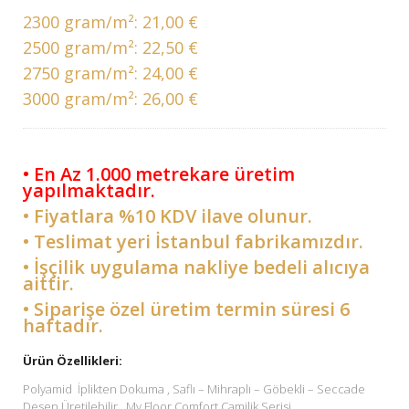
2300 gram/m²:
21,00 €
2500 gram/m²:
22,50 €
2750 gram/m²:
24,00 €
3000 gram/m²:
26,00 €
• En Az 1.000 metrekare üretim
yapılmaktadır.
• Fiyatlara %10 KDV ilave olunur.
• Teslimat yeri İstanbul fabrikamızdır.
• İşçilik uygulama nakliye bedeli alıcıya
aittir.
• Siparişe özel üretim termin süresi 6
haftadır.
Ürün Özellikleri:
Polyamid İplikten Dokuma , Saflı – Mihraplı – Göbekli – Seccade
Desen Üretilebilir . My Floor Comfort Camilik Serisi