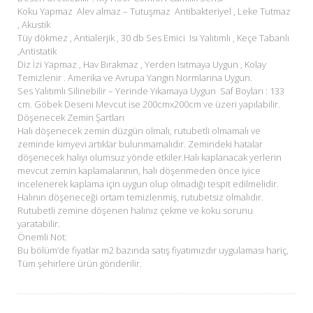
Koku Yapmaz Alev almaz – Tutuşmaz Antibakteriyel , Leke Tutmaz
, Akustik
Tüy dökmez , Antialerjik , 30 db Ses Emici Isı Yalıtımlı , Keçe Tabanlı
,Antistatik
Diz İzi Yapmaz , Hav Bırakmaz , Yerden Isıtmaya Uygun , Kolay
Temizlenir . Amerika ve Avrupa Yangın Normlarına Uygun.
Ses Yalıtımlı Silinebilir – Yerinde Yıkamaya Uygun Saf Boyları : 133
cm. Göbek Deseni Mevcut ise 200cmx200cm ve üzeri yapılabilir.
Döşenecek Zemin Şartları
Halı döşenecek zemin düzgün olmalı, rutubetli olmamalı ve
zeminde kimyevi artıklar bulunmamalıdır. Zemindeki hatalar
döşenecek halıyı olumsuz yönde etkiler.Halı kaplanacak yerlerin
mevcut zemin kaplamalarının, halı döşenmeden önce iyice
incelenerek kaplama için uygun olup olmadığı tespit edilmelidir.
Halının döşeneceği ortam temizlenmiş, rutubetsiz olmalıdır.
Rutubetli zemine döşenen halınız çekme ve koku sorunu
yaratabilir.
Önemli Not:
Bu bölüm’de fiyatlar m2 bazında satış fiyatımızdır uygulaması hariç,
Tüm şehirlere ürün gönderilir.