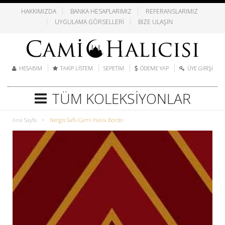
HAKKIMIZDA
BANKA HESAPLARIMIZ
REFERANSLARIMIZ
UYGULAMA GÖRSELLERI
BIZE ULAŞIN
HESABIM
TAKIP LISTEM
SEPETIM
ÖDEME YAP
ÜYE GIRIŞI
TÜM KOLEKSIYONLAR
Ana Sayfa
•
Nergis Saflı Cami Halısı Bordo