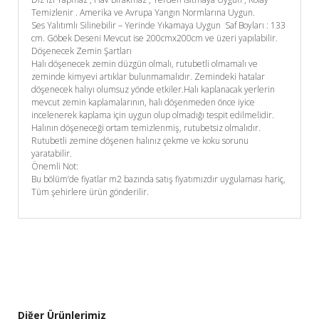
Temizlenir . Amerika ve Avrupa Yangın Normlarına Uygun.
Ses Yalıtımlı Silinebilir – Yerinde Yıkamaya Uygun Saf Boyları : 133
cm. Göbek Deseni Mevcut ise 200cmx200cm ve üzeri yapılabilir.
Döşenecek Zemin Şartları
Halı döşenecek zemin düzgün olmalı, rutubetli olmamalı ve
zeminde kimyevi artıklar bulunmamalıdır. Zemindeki hatalar
döşenecek halıyı olumsuz yönde etkiler.Halı kaplanacak yerlerin
mevcut zemin kaplamalarının, halı döşenmeden önce iyice
incelenerek kaplama için uygun olup olmadığı tespit edilmelidir.
Halının döşeneceği ortam temizlenmiş, rutubetsiz olmalıdır.
Rutubetli zemine döşenen halınız çekme ve koku sorunu
yaratabilir.
Önemli Not:
Bu bölüm’de fiyatlar m2 bazında satış fiyatımızdır uygulaması hariç,
Tüm şehirlere ürün gönderilir.
Diğer Ürünlerimiz