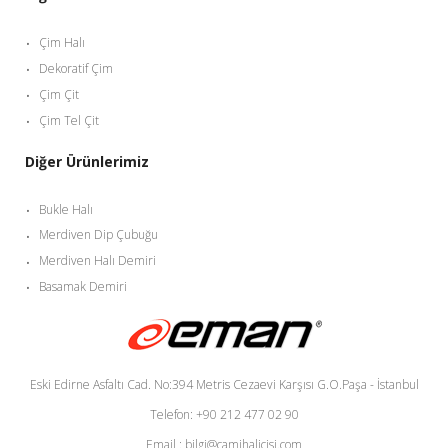
Çim Halı
Dekoratif Çim
Çim Çit
Çim Tel Çit
Diğer Ürünlerimiz
Bukle Halı
Merdiven Dip Çubuğu
Merdiven Halı Demiri
Basamak Demiri
Eski Edirne Asfaltı Cad. No:394 Metris Cezaevi Karşısı G.O.Paşa - İstanbul
Telefon: +90 212 477 02 90
Email : bilgi@camihalicisi.com