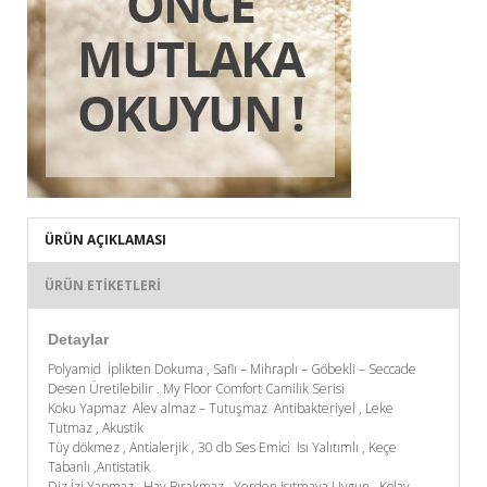
ÜRÜN AÇIKLAMASI
ÜRÜN ETIKETLERI
Detaylar
Polyamid İplikten Dokuma , Saflı – Mihraplı – Göbekli – Seccade
Desen Üretilebilir . My Floor Comfort Camilik Serisi
Koku Yapmaz Alev almaz – Tutuşmaz Antibakteriyel , Leke
Tutmaz , Akustik
Tüy dökmez , Antialerjik , 30 db Ses Emici Isı Yalıtımlı , Keçe
Tabanlı ,Antistatik
Diz İzi Yapmaz , Hav Bırakmaz , Yerden Isıtmaya Uygun , Kolay