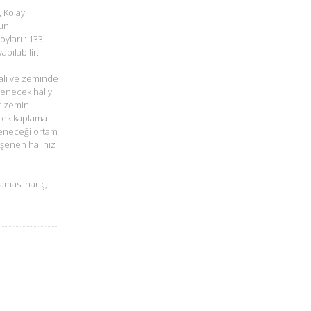
, Kolay
un.
oyları : 133
pılabilir.
alı ve zeminde
şenecek halıyı
t zemin
rek kaplama
öşeneceği ortam
öşenen halınız
aması hariç,