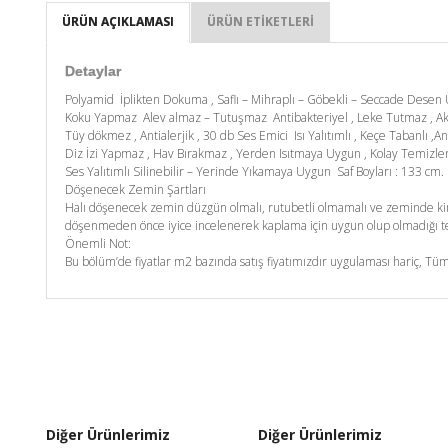
ÜRÜN AÇIKLAMASI
ÜRÜN ETIKETLERI
Detaylar
Polyamid İplikten Dokuma , Saflı – Mihraplı – Göbekli – Seccade Desen Ür
Koku Yapmaz Alev almaz – Tutuşmaz Antibakteriyel , Leke Tutmaz , A
Tüy dökmez , Antialerjik , 30 db Ses Emici Isı Yalıtımlı , Keçe Tabanlı ,An
Diz İzi Yapmaz , Hav Bırakmaz , Yerden Isıtmaya Uygun , Kolay Temizl
Ses Yalıtımlı Silinebilir – Yerinde Yıkamaya Uygun Saf Boyları : 133 c
Döşenecek Zemin Şartları
Halı döşenecek zemin düzgün olmalı, rutubetli olmamalı ve zeminde kim
döşenmeden önce iyice incelenerek kaplama için uygun olup olmadığı tes
Önemli Not:
Bu bölüm’de fiyatlar m2 bazında satış fiyatımızdır uygulaması hariç, Tüm
Diğer Ürünlerimiz
Diğer Ürünlerimiz