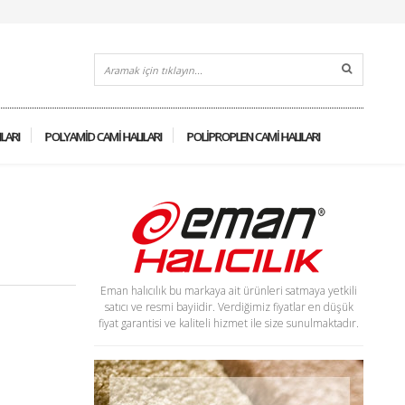
ILARI
POLYAMID CAMI HALILARI
POLIPROPLEN CAMI HALILARI
Eman halıcılık bu markaya ait ürünleri satmaya yetkili
satıcı ve resmi bayiidir. Verdiğimiz fiyatlar en düşük
fiyat garantisi ve kaliteli hizmet ile size sunulmaktadır.