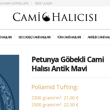
ULAMA GÖRSELLERI
BIZE ULAŞIN
 HALILARI
SECCADELI CAMI HALILARI
YÜN CAMI HALILARI
AKRILIK CAMI HAL
Petunya Göbekli Cami
Halısı Antik Mavi
Poliamid Tufting:
2300 gram/m²:
21,00 €
2500 gram/m²:
22,50 €