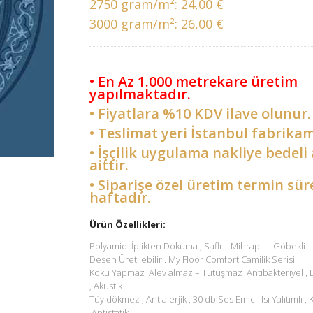
2750 gram/m²:
24,00 €
3000 gram/m²:
26,00 €
• En Az 1.000 metrekare üretim
yapılmaktadır.
• Fiyatlara %10 KDV ilave olunur.
• Teslimat yeri İstanbul fabrikam
• İşçilik uygulama nakliye bedeli 
aittir.
• Siparişe özel üretim termin sür
haftadır.
Ürün Özellikleri:
Polyamid İplikten Dokuma , Saflı – Mihraplı – Göbekli
Desen Üretilebilir . My Floor Comfort Camilik Serisi
Koku Yapmaz Alev almaz – Tutuşmaz Antibakteriyel ,
, Akustik
Tüy dökmez , Antialerjik , 30 db Ses Emici Isı Yalıtımlı ,
,Antistatik