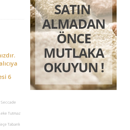
ızdır.
alıcıya
esi 6
 – Seccade
 Leke Tutmaz
 Keçe Tabanlı