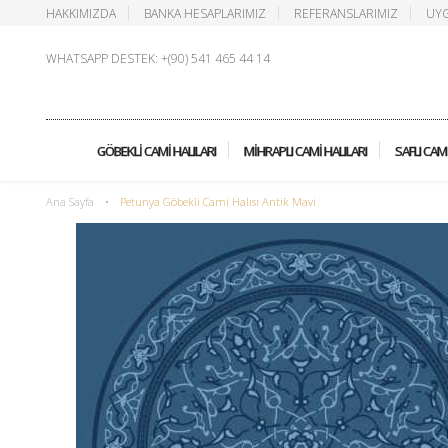
HAKKIMIZDA
BANKA HESAPLARIMIZ
REFERANSLARIMIZ
UYG
WHATSAPP DESTEK: +(90) 541 465 44 14
GÖBEKLI CAMI HALILARI
MIHRAPLI CAMI HALILARI
SAFLI CAMI
Ana Sayfa
•
Petunya Göbekli Cami Halısı Antik Mavi