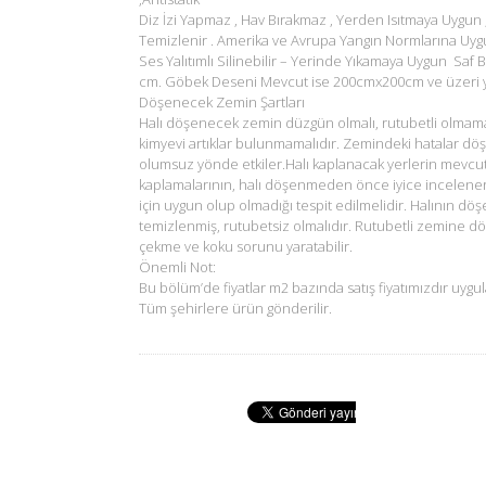
Diz İzi Yapmaz , Hav Bırakmaz , Yerden Isıtmaya Uygun 
Temizlenir . Amerika ve Avrupa Yangın Normlarına Uyg
Ses Yalıtımlı Silinebilir – Yerinde Yıkamaya Uygun Saf B
cm. Göbek Deseni Mevcut ise 200cmx200cm ve üzeri ya
Döşenecek Zemin Şartları
Halı döşenecek zemin düzgün olmalı, rutubetli olmam
kimyevi artıklar bulunmamalıdır. Zemindeki hatalar dö
olumsuz yönde etkiler.Halı kaplanacak yerlerin mevcu
kaplamalarının, halı döşenmeden önce iyice incelene
için uygun olup olmadığı tespit edilmelidir. Halının d
temizlenmiş, rutubetsiz olmalıdır. Rutubetli zemine d
çekme ve koku sorunu yaratabilir.
Önemli Not:
Bu bölüm’de fiyatlar m2 bazında satış fiyatımızdır uygul
Tüm şehirlere ürün gönderilir.