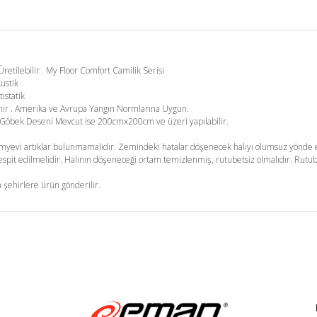
etilebilir . My Floor Comfort Camilik Serisi
kustik
tistatik
enir . Amerika ve Avrupa Yangın Normlarına Uygun.
m. Göbek Deseni Mevcut ise 200cmx200cm ve üzeri yapılabilir.
yevi artıklar bulunmamalıdır. Zemindeki hatalar döşenecek halıyı olumsuz yönde et
pit edilmelidir. Halının döşeneceği ortam temizlenmiş, rutubetsiz olmalıdır. Rutub
 şehirlere ürün gönderilir.