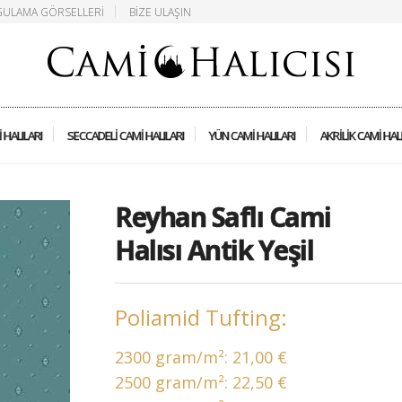
ULAMA GÖRSELLERI
BIZE ULAŞIN
 HALILARI
SECCADELI CAMI HALILARI
YÜN CAMI HALILARI
AKRILIK CAMI HAL
Reyhan Saflı Cami
Halısı Antik Yeşil
Poliamid Tufting:
2300 gram/m²:
21,00 €
2500 gram/m²:
22,50 €