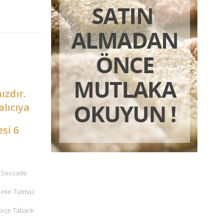
ızdır.
alıcıya
esi 6
 – Seccade
 Leke Tutmaz
 Keçe Tabanlı