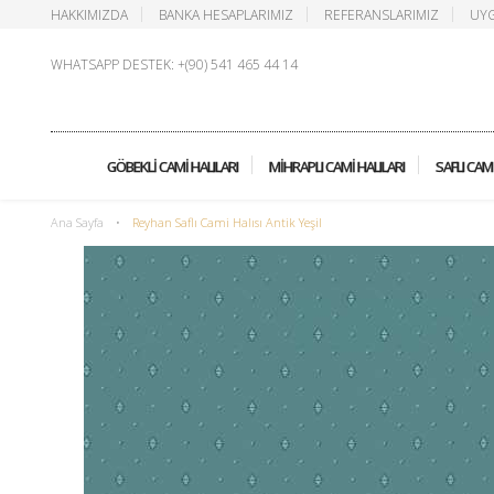
HAKKIMIZDA
BANKA HESAPLARIMIZ
REFERANSLARIMIZ
UYG
WHATSAPP DESTEK: +(90) 541 465 44 14
GÖBEKLI CAMI HALILARI
MIHRAPLI CAMI HALILARI
SAFLI CAMI
Ana Sayfa
•
Reyhan Saflı Cami Halısı Antik Yeşil