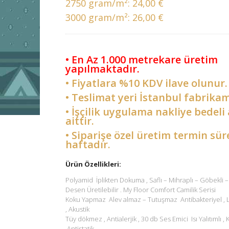
2750 gram/m²:
24,00 €
3000 gram/m²:
26,00 €
• En Az 1.000 metrekare üretim
yapılmaktadır.
• Fiyatlara %10 KDV ilave olunur.
• Teslimat yeri İstanbul fabrikam
• İşçilik uygulama nakliye bedeli 
aittir.
• Siparişe özel üretim termin sür
haftadır.
Ürün Özellikleri:
Polyamid İplikten Dokuma , Saflı – Mihraplı – Göbekli
Desen Üretilebilir . My Floor Comfort Camilik Serisi
Koku Yapmaz Alev almaz – Tutuşmaz Antibakteriyel ,
, Akustik
Tüy dökmez , Antialerjik , 30 db Ses Emici Isı Yalıtımlı ,
,Antistatik