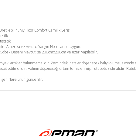
etilebilir . My Floor Comfort Camilik Serisi
kustik
tistatik
enir . Amerika ve Avrupa Yangın Normlarına Uygun.
m. Göbek Deseni Mevcut ise 200cmx200cm ve üzeri yapılabilir.
yevi artıklar bulunmamalıdır. Zemindeki hatalar döşenecek halıyı olumsuz yönde et
pit edilmelidir. Halının döşeneceği ortam temizlenmiş, rutubetsiz olmalıdır. Rutub
 şehirlere ürün gönderilir.