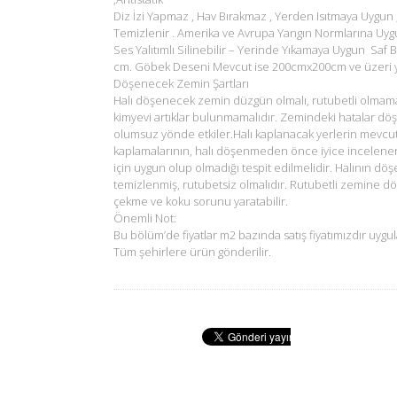
Diz İzi Yapmaz , Hav Bırakmaz , Yerden Isıtmaya Uygun 
Temizlenir . Amerika ve Avrupa Yangın Normlarına Uyg
Ses Yalıtımlı Silinebilir – Yerinde Yıkamaya Uygun Saf B
cm. Göbek Deseni Mevcut ise 200cmx200cm ve üzeri ya
Döşenecek Zemin Şartları
Halı döşenecek zemin düzgün olmalı, rutubetli olmam
kimyevi artıklar bulunmamalıdır. Zemindeki hatalar dö
olumsuz yönde etkiler.Halı kaplanacak yerlerin mevcu
kaplamalarının, halı döşenmeden önce iyice incelene
için uygun olup olmadığı tespit edilmelidir. Halının d
temizlenmiş, rutubetsiz olmalıdır. Rutubetli zemine d
çekme ve koku sorunu yaratabilir.
Önemli Not:
Bu bölüm’de fiyatlar m2 bazında satış fiyatımızdır uygul
Tüm şehirlere ürün gönderilir.