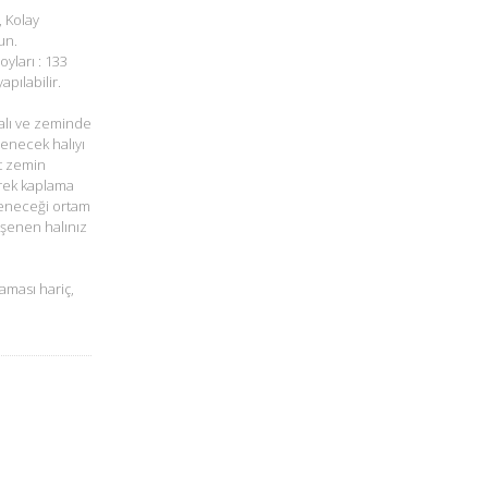
, Kolay
un.
oyları : 133
pılabilir.
alı ve zeminde
şenecek halıyı
t zemin
rek kaplama
öşeneceği ortam
öşenen halınız
aması hariç,