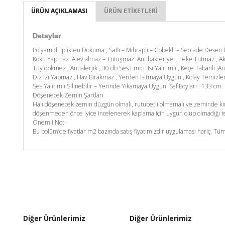
ÜRÜN AÇIKLAMASI
ÜRÜN ETIKETLERI
Detaylar
Polyamid İplikten Dokuma , Saflı – Mihraplı – Göbekli – Seccade Desen Ür
Koku Yapmaz Alev almaz – Tutuşmaz Antibakteriyel , Leke Tutmaz , A
Tüy dökmez , Antialerjik , 30 db Ses Emici Isı Yalıtımlı , Keçe Tabanlı ,An
Diz İzi Yapmaz , Hav Bırakmaz , Yerden Isıtmaya Uygun , Kolay Temizl
Ses Yalıtımlı Silinebilir – Yerinde Yıkamaya Uygun Saf Boyları : 133 c
Döşenecek Zemin Şartları
Halı döşenecek zemin düzgün olmalı, rutubetli olmamalı ve zeminde kim
döşenmeden önce iyice incelenerek kaplama için uygun olup olmadığı tes
Önemli Not:
Bu bölüm’de fiyatlar m2 bazında satış fiyatımızdır uygulaması hariç, Tüm
Diğer Ürünlerimiz
Diğer Ürünlerimiz