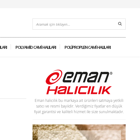
ILARI
POLYAMID CAMI HALILARI
POLIPROPLEN CAMI HALILARI
Eman halıcılık bu markaya ait ürünleri satmaya yetkili
satıcı ve resmi bayiidir. Verdiğimiz fiyatlar en düşük
fiyat garantisi ve kaliteli hizmet ile size sunulmaktadır.