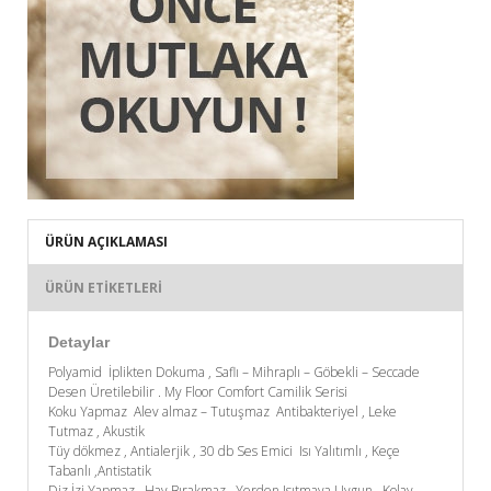
ÜRÜN AÇIKLAMASI
ÜRÜN ETIKETLERI
Detaylar
Polyamid İplikten Dokuma , Saflı – Mihraplı – Göbekli – Seccade
Desen Üretilebilir . My Floor Comfort Camilik Serisi
Koku Yapmaz Alev almaz – Tutuşmaz Antibakteriyel , Leke
Tutmaz , Akustik
Tüy dökmez , Antialerjik , 30 db Ses Emici Isı Yalıtımlı , Keçe
Tabanlı ,Antistatik
Diz İzi Yapmaz , Hav Bırakmaz , Yerden Isıtmaya Uygun , Kolay