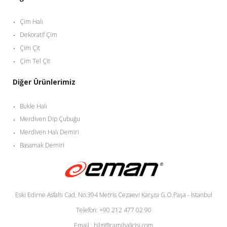
Çim Halı
Dekoratif Çim
Çim Çit
Çim Tel Çit
Diğer Ürünlerimiz
Bukle Halı
Merdiven Dip Çubuğu
Merdiven Halı Demiri
Basamak Demiri
Eski Edirne Asfaltı Cad. No:394 Metris Cezaevi Karşısı G.O.Paşa - İstanbul
Telefon: +90 212 477 02 90
Email : bilgi@camihalicisi.com