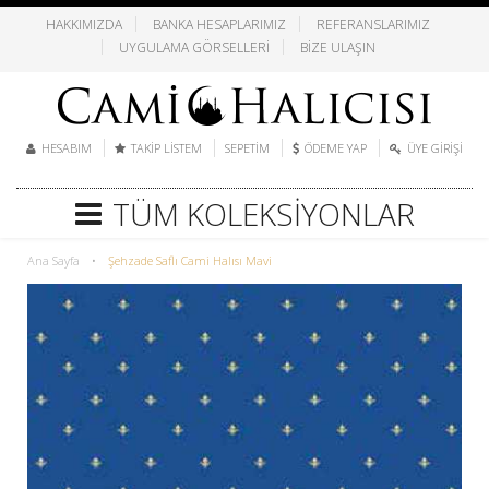
HAKKIMIZDA
BANKA HESAPLARIMIZ
REFERANSLARIMIZ
UYGULAMA GÖRSELLERI
BIZE ULAŞIN
HESABIM
TAKIP LISTEM
SEPETIM
ÖDEME YAP
ÜYE GIRIŞI
TÜM KOLEKSIYONLAR
Ana Sayfa
•
Şehzade Saflı Cami Halısı Mavi