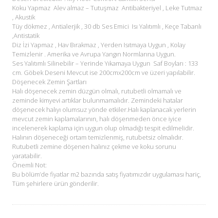
Koku Yapmaz Alev almaz – Tutuşmaz Antibakteriyel , Leke Tutmaz
, Akustik
Tüy dökmez , Antialerjik , 30 db Ses Emici Isı Yalıtımlı , Keçe Tabanlı
,Antistatik
Diz İzi Yapmaz , Hav Bırakmaz , Yerden Isıtmaya Uygun , Kolay
Temizlenir . Amerika ve Avrupa Yangın Normlarına Uygun.
Ses Yalıtımlı Silinebilir – Yerinde Yıkamaya Uygun Saf Boyları : 133
cm. Göbek Deseni Mevcut ise 200cmx200cm ve üzeri yapılabilir.
Döşenecek Zemin Şartları
Halı döşenecek zemin düzgün olmalı, rutubetli olmamalı ve
zeminde kimyevi artıklar bulunmamalıdır. Zemindeki hatalar
döşenecek halıyı olumsuz yönde etkiler.Halı kaplanacak yerlerin
mevcut zemin kaplamalarının, halı döşenmeden önce iyice
incelenerek kaplama için uygun olup olmadığı tespit edilmelidir.
Halının döşeneceği ortam temizlenmiş, rutubetsiz olmalıdır.
Rutubetli zemine döşenen halınız çekme ve koku sorunu
yaratabilir.
Önemli Not:
Bu bölüm’de fiyatlar m2 bazında satış fiyatımızdır uygulaması hariç,
Tüm şehirlere ürün gönderilir.