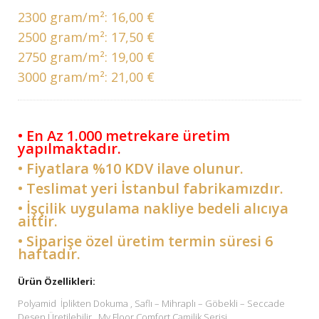
2300 gram/m²:
16,00 €
2500 gram/m²:
17,50 €
2750 gram/m²:
19,00 €
3000 gram/m²:
21,00 €
• En Az 1.000 metrekare üretim
yapılmaktadır.
• Fiyatlara %10 KDV ilave olunur.
• Teslimat yeri İstanbul fabrikamızdır.
• İşçilik uygulama nakliye bedeli alıcıya
aittir.
• Siparişe özel üretim termin süresi 6
haftadır.
Ürün Özellikleri:
Polyamid İplikten Dokuma , Saflı – Mihraplı – Göbekli – Seccade
Desen Üretilebilir . My Floor Comfort Camilik Serisi