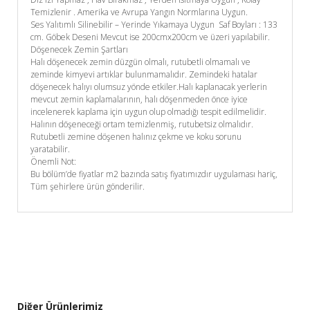
Temizlenir . Amerika ve Avrupa Yangın Normlarına Uygun.
Ses Yalıtımlı Silinebilir – Yerinde Yıkamaya Uygun Saf Boyları : 133
cm. Göbek Deseni Mevcut ise 200cmx200cm ve üzeri yapılabilir.
Döşenecek Zemin Şartları
Halı döşenecek zemin düzgün olmalı, rutubetli olmamalı ve
zeminde kimyevi artıklar bulunmamalıdır. Zemindeki hatalar
döşenecek halıyı olumsuz yönde etkiler.Halı kaplanacak yerlerin
mevcut zemin kaplamalarının, halı döşenmeden önce iyice
incelenerek kaplama için uygun olup olmadığı tespit edilmelidir.
Halının döşeneceği ortam temizlenmiş, rutubetsiz olmalıdır.
Rutubetli zemine döşenen halınız çekme ve koku sorunu
yaratabilir.
Önemli Not:
Bu bölüm’de fiyatlar m2 bazında satış fiyatımızdır uygulaması hariç,
Tüm şehirlere ürün gönderilir.
Diğer Ürünlerimiz