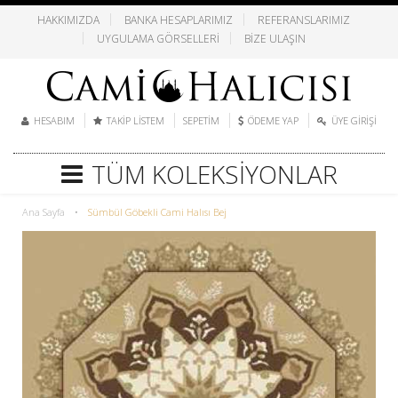
HAKKIMIZDA
BANKA HESAPLARIMIZ
REFERANSLARIMIZ
UYGULAMA GÖRSELLERI
BIZE ULAŞIN
HESABIM
TAKIP LISTEM
SEPETIM
ÖDEME YAP
ÜYE GIRIŞI
TÜM KOLEKSIYONLAR
Ana Sayfa
•
Sümbül Göbekli Cami Halısı Bej