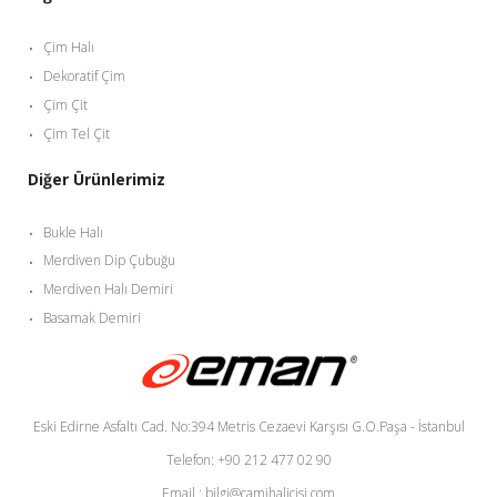
Çim Halı
Dekoratif Çim
Çim Çit
Çim Tel Çit
Diğer Ürünlerimiz
Bukle Halı
Merdiven Dip Çubuğu
Merdiven Halı Demiri
Basamak Demiri
Eski Edirne Asfaltı Cad. No:394 Metris Cezaevi Karşısı G.O.Paşa - İstanbul
Telefon: +90 212 477 02 90
Email : bilgi@camihalicisi.com