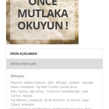
ÜRÜN AÇIKLAMASI
ÜRÜN ETIKETLERI
Detaylar
Polyamid İplikten Dokuma , Saflı – Mihraplı – Göbekli – Seccade
Desen Üretilebilir . My Floor Comfort Camilik Serisi
Koku Yapmaz Alev almaz – Tutuşmaz Antibakteriyel , Leke
Tutmaz , Akustik
Tüy dökmez , Antialerjik , 30 db Ses Emici Isı Yalıtımlı , Keçe
Tabanlı ,Antistatik
Diz İzi Yapmaz , Hav Bırakmaz , Yerden Isıtmaya Uygun , Kolay