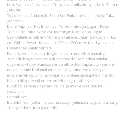
Koku Yapmaz Alev almaz – Tutuşmaz Antibakteriyel , Leke Tutmaz
, Akustik
Tüy dökmez , Antialerjik , 30 db Ses Emici Isı Yalıtımlı , Keçe Tabanlı
,Antistatik
Diz İzi Yapmaz , Hav Bırakmaz , Yerden Isıtmaya Uygun , Kolay
Temizlenir . Amerika ve Avrupa Yangın Normlarına Uygun.
Ses Yalıtımlı Silinebilir – Yerinde Yıkamaya Uygun Saf Boyları : 133
cm. Göbek Deseni Mevcut ise 200cmx200cm ve üzeri yapılabilir.
Döşenecek Zemin Şartları
Halı döşenecek zemin düzgün olmalı, rutubetli olmamalı ve
zeminde kimyevi artıklar bulunmamalıdır. Zemindeki hatalar
döşenecek halıyı olumsuz yönde etkiler.Halı kaplanacak yerlerin
mevcut zemin kaplamalarının, halı döşenmeden önce iyice
incelenerek kaplama için uygun olup olmadığı tespit edilmelidir.
Halının döşeneceği ortam temizlenmiş, rutubetsiz olmalıdır.
Rutubetli zemine döşenen halınız çekme ve koku sorunu
yaratabilir.
Önemli Not:
Bu bölüm’de fiyatlar m2 bazında satış fiyatımızdır uygulaması hariç,
Tüm şehirlere ürün gönderilir.