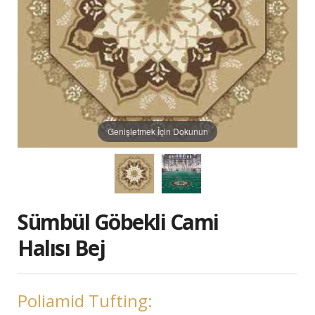
Genişletmek İçin Dokunun
Sümbül Göbekli Cami
Halısı Bej
Poliamid Tufting: