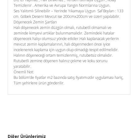
Temizlenir . Amerika ve Avrupa Yangın Normlarına Uygun.
Ses Yalıtımlı Silinebilir – Yerinde Yıkamaya Uygun Saf Boyları : 133
cm. Göbek Deseni Mevcut ise 200cmx200cm ve üzeri yapılabilir.
Döşenecek Zemin Şartları
Halı döşenecek zemin düzgün olmalı, rutubetli olmamalı ve
zeminde kimyevi artıklar bulunmamalıdır. Zemindeki hatalar
döşenecek halıyı olumsuz yönde etkiler.Halı kaplanacak yerlerin
mevcut zemin kaplamalarının, halı döşenmeden önce iyice
incelenerek kaplama için uygun olup olmadığı tespit edilmelidir.
Halının döşeneceği ortam temizlenmiş, rutubetsiz olmalıdır.
Rutubetli zemine döşenen halınız çekme ve koku sorunu
yaratabilir.
Önemli Not:
Bu bölüm’de fiyatlar m2 bazında satış fiyatımızdır uygulaması hariç,
Tüm şehirlere ürün gönderilir.
Diğer Ürünlerimiz