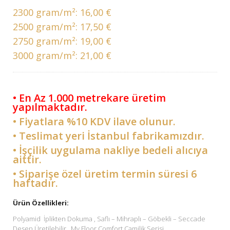
2300 gram/m²:
16,00 €
2500 gram/m²:
17,50 €
2750 gram/m²:
19,00 €
3000 gram/m²:
21,00 €
• En Az 1.000 metrekare üretim
yapılmaktadır.
• Fiyatlara %10 KDV ilave olunur.
• Teslimat yeri İstanbul fabrikamızdır.
• İşçilik uygulama nakliye bedeli alıcıya
aittir.
• Siparişe özel üretim termin süresi 6
haftadır.
Ürün Özellikleri:
Polyamid İplikten Dokuma , Saflı – Mihraplı – Göbekli – Seccade
Desen Üretilebilir . My Floor Comfort Camilik Serisi