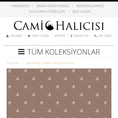
HAKKIMIZDA
BANKA HESAPLARIMIZ
REFERANSLARIMIZ
UYGULAMA GÖRSELLERI
BIZE ULAŞIN
HESABIM
TAKIP LISTEM
SEPETIM
ÖDEME YAP
ÜYE GIRIŞI
TÜM KOLEKSIYONLAR
Ana Sayfa
•
Kahverengi 2 Desenli Saflı Cami Halısı