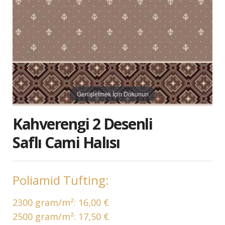
Genişletmek İçin Dokunun
Kahverengi 2 Desenli
Saflı Cami Halısı
Poliamid Tufting:
2300 gram/m²:
16,00 €
2500 gram/m²:
17,50 €