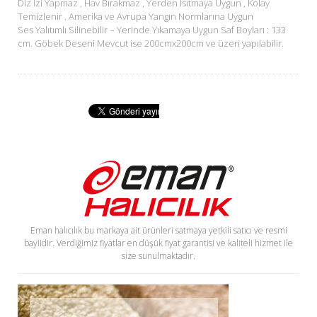
Diz İzi Yapmaz , Hav Bırakmaz , Yerden Isıtmaya Uygun , Kolay
Temizlenir . Amerika ve Avrupa Yangın Normlarına Uygun
Ses Yalıtımlı Silinebilir – Yerinde Yıkamaya Uygun Saf Boyları : 133
cm. Göbek Deseni Mevcut ise 200cmx200cm ve üzeri yapılabilir.
Eman halıcılık bu markaya ait ürünleri satmaya yetkili satıcı ve resmi
bayiidir. Verdiğimiz fiyatlar en düşük fiyat garantisi ve kaliteli hizmet ile
size sunulmaktadır.