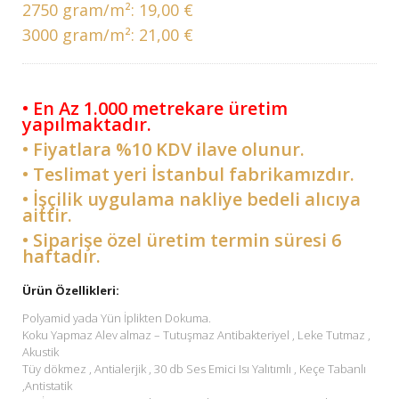
2750 gram/m²:
19,00 €
3000 gram/m²:
21,00 €
• En Az 1.000 metrekare üretim
yapılmaktadır.
• Fiyatlara %10 KDV ilave olunur.
• Teslimat yeri İstanbul fabrikamızdır.
• İşçilik uygulama nakliye bedeli alıcıya
aittir.
• Siparişe özel üretim termin süresi 6
haftadır.
Ürün Özellikleri:
Polyamid yada Yün İplikten Dokuma.
Koku Yapmaz Alev almaz – Tutuşmaz Antibakteriyel , Leke Tutmaz ,
Akustik
Tüy dökmez , Antialerjik , 30 db Ses Emici Isı Yalıtımlı , Keçe Tabanlı
,Antistatik