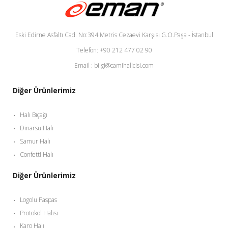
Eski Edirne Asfaltı Cad. No:394 Metris Cezaevi Karşısı G.O.Paşa - İstanbul
Telefon: +90 212 477 02 90
Email : bilgi@camihalicisi.com
Diğer Ürünlerimiz
Halı Bıçağı
Dinarsu Halı
Samur Halı
Confetti Halı
Diğer Ürünlerimiz
Logolu Paspas
Protokol Halısı
Karo Halı