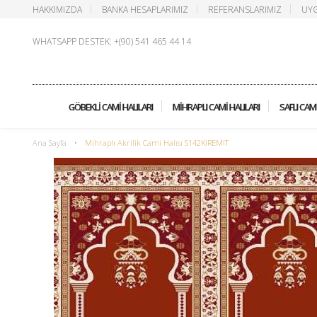
HAKKIMIZDA
BANKA HESAPLARIMIZ
REFERANSLARIMIZ
UYG
WHATSAPP DESTEK: +(90) 541 465 44 14
GÖBEKLI CAMI HALILARI
MIHRAPLI CAMI HALILARI
SAFLI CAMI
Ana Sayfa
•
Mihraplı Akrilik Cami Halısı S142KIREMIT