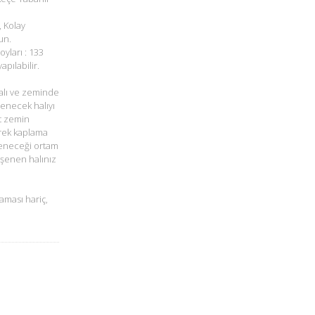
, Kolay
un.
oyları : 133
pılabilir.
alı ve zeminde
şenecek halıyı
t zemin
rek kaplama
öşeneceği ortam
öşenen halınız
aması hariç,