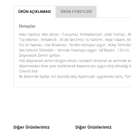
ÜRÜN AÇIKLAMASI
ÜRÜN ETIKETLERI
Detaylar
Koku Yapmaz Alev almaz – Tutuşmaz Antibakteriyel , Leke Tutmaz , A
Tüy dökmez , Antialerjik , 30 db Ses Emici Isı Yalıtımlı , Keçe Tabanlı ,An
Diz İzi Yapmaz , Hav Bırakmaz , Yerden Isıtmaya Uygun , Kolay Temizl
Ses Yalıtımlı Silinebilir – Yerinde Yıkamaya Uygun Saf Boyları : 133 c
Döşenecek Zemin Şartları
Halı döşenecek zemin düzgün olmalı, rutubetli olmamalı ve zeminde kim
döşenmeden önce iyice incelenerek kaplama için uygun olup olmadığı tes
Önemli Not:
Bu bölüm’de fiyatlar m2 bazında satış fiyatımızdır uygulaması hariç, Tüm
Diğer Ürünlerimiz
Diğer Ürünlerimiz