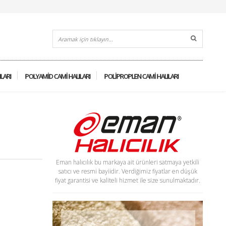
ILARI
POLYAMID CAMI HALILARI
POLIPROPLEN CAMI HALILARI
Eman halıcılık bu markaya ait ürünleri satmaya yetkili
satıcı ve resmi bayiidir. Verdiğimiz fiyatlar en düşük
fiyat garantisi ve kaliteli hizmet ile size sunulmaktadır.