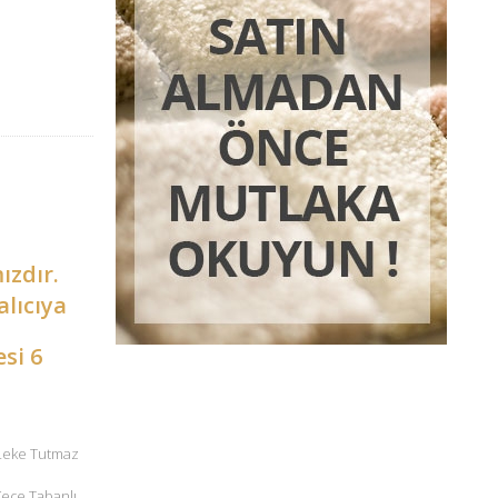
ızdır.
alıcıya
esi 6
 Leke Tutmaz
 Keçe Tabanlı