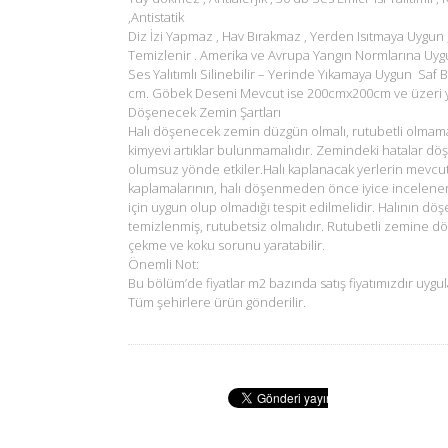
,Antistatik
Diz İzi Yapmaz , Hav Bırakmaz , Yerden Isıtmaya Uygun 
Temizlenir . Amerika ve Avrupa Yangın Normlarına Uyg
Ses Yalıtımlı Silinebilir – Yerinde Yıkamaya Uygun Saf B
cm. Göbek Deseni Mevcut ise 200cmx200cm ve üzeri ya
Döşenecek Zemin Şartları
Halı döşenecek zemin düzgün olmalı, rutubetli olmam
kimyevi artıklar bulunmamalıdır. Zemindeki hatalar dö
olumsuz yönde etkiler.Halı kaplanacak yerlerin mevcu
kaplamalarının, halı döşenmeden önce iyice incelene
için uygun olup olmadığı tespit edilmelidir. Halının d
temizlenmiş, rutubetsiz olmalıdır. Rutubetli zemine d
çekme ve koku sorunu yaratabilir.
Önemli Not:
Bu bölüm’de fiyatlar m2 bazında satış fiyatımızdır uygul
Tüm şehirlere ürün gönderilir.