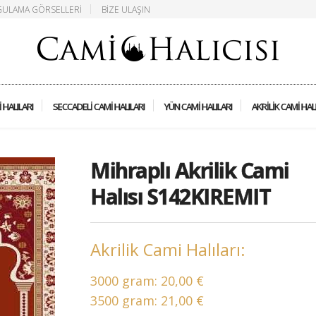
ULAMA GÖRSELLERI
BIZE ULAŞIN
 HALILARI
SECCADELI CAMI HALILARI
YÜN CAMI HALILARI
AKRILIK CAMI HAL
Mihraplı Akrilik Cami
Halısı S142KIREMIT
Akrilik Cami Halıları:
3000 gram:
20,00 €
3500 gram:
21,00 €