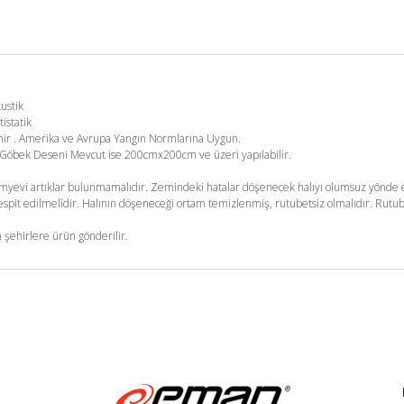
kustik
tistatik
enir . Amerika ve Avrupa Yangın Normlarına Uygun.
m. Göbek Deseni Mevcut ise 200cmx200cm ve üzeri yapılabilir.
yevi artıklar bulunmamalıdır. Zemindeki hatalar döşenecek halıyı olumsuz yönde et
pit edilmelidir. Halının döşeneceği ortam temizlenmiş, rutubetsiz olmalıdır. Rutub
 şehirlere ürün gönderilir.