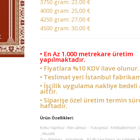
3750 gram:
23,00 €
4000 gram:
25,00 €
4250 gram:
27,00 €
4500 gram:
30,00 €
• En Az 1.000 metrekare üretim
yapılmaktadır.
• Fiyatlara %10 KDV ilave olunur.
• Teslimat yeri İstanbul fabrikam
• İşçilik uygulama nakliye bedeli 
aittir.
• Siparişe özel üretim termin sür
haftadır.
Ürün Özellikleri:
Koku Yapmaz Alev almaz – Tutuşmaz Antibakteriyel ,
, Akustik
Tüy dökmez , Antialerjik , 30 db Ses Emici Isı Yalıtımlı ,