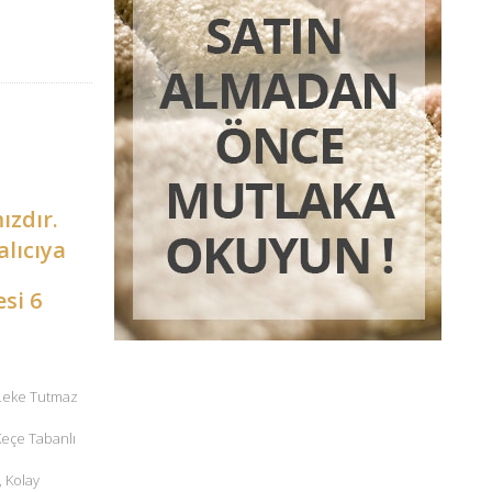
ızdır.
alıcıya
esi 6
 Leke Tutmaz
 Keçe Tabanlı
, Kolay