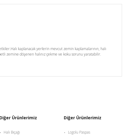
kiler.Halı kaplanacak yerlerin mevcut zemin kaplamalarının, halı
etli zemine döşenen halınız çekme ve koku sorunu yaratabilir.
Diğer Ürünlerimiz
Diğer Ürünlerimiz
Halı Bıçağı
Logolu Paspas