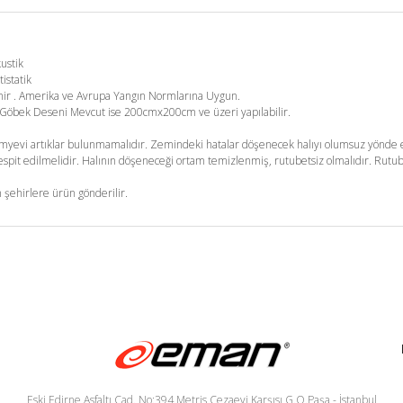
kustik
tistatik
enir . Amerika ve Avrupa Yangın Normlarına Uygun.
m. Göbek Deseni Mevcut ise 200cmx200cm ve üzeri yapılabilir.
yevi artıklar bulunmamalıdır. Zemindeki hatalar döşenecek halıyı olumsuz yönde et
pit edilmelidir. Halının döşeneceği ortam temizlenmiş, rutubetsiz olmalıdır. Rutub
 şehirlere ürün gönderilir.
Eski Edirne Asfaltı Cad. No:394 Metris Cezaevi Karşısı G.O.Paşa - İstanbul