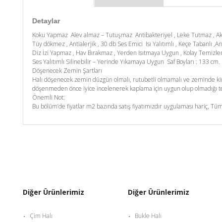
Detaylar
Koku Yapmaz Alev almaz – Tutuşmaz Antibakteriyel , Leke Tutmaz , A
Tüy dökmez , Antialerjik , 30 db Ses Emici Isı Yalıtımlı , Keçe Tabanlı ,An
Diz İzi Yapmaz , Hav Bırakmaz , Yerden Isıtmaya Uygun , Kolay Temizl
Ses Yalıtımlı Silinebilir – Yerinde Yıkamaya Uygun Saf Boyları : 133 c
Döşenecek Zemin Şartları
Halı döşenecek zemin düzgün olmalı, rutubetli olmamalı ve zeminde kim
döşenmeden önce iyice incelenerek kaplama için uygun olup olmadığı tes
Önemli Not:
Bu bölüm’de fiyatlar m2 bazında satış fiyatımızdır uygulaması hariç, Tüm
Diğer Ürünlerimiz
Diğer Ürünlerimiz
Çim Halı
Bukle Halı