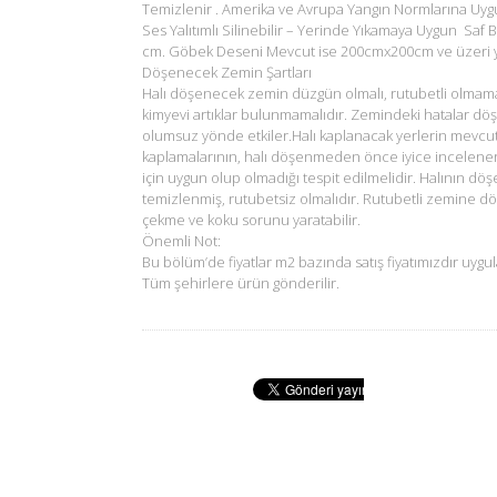
Temizlenir . Amerika ve Avrupa Yangın Normlarına Uyg
Ses Yalıtımlı Silinebilir – Yerinde Yıkamaya Uygun Saf B
cm. Göbek Deseni Mevcut ise 200cmx200cm ve üzeri ya
Döşenecek Zemin Şartları
Halı döşenecek zemin düzgün olmalı, rutubetli olmam
kimyevi artıklar bulunmamalıdır. Zemindeki hatalar dö
olumsuz yönde etkiler.Halı kaplanacak yerlerin mevcu
kaplamalarının, halı döşenmeden önce iyice incelene
için uygun olup olmadığı tespit edilmelidir. Halının d
temizlenmiş, rutubetsiz olmalıdır. Rutubetli zemine d
çekme ve koku sorunu yaratabilir.
Önemli Not:
Bu bölüm’de fiyatlar m2 bazında satış fiyatımızdır uygul
Tüm şehirlere ürün gönderilir.