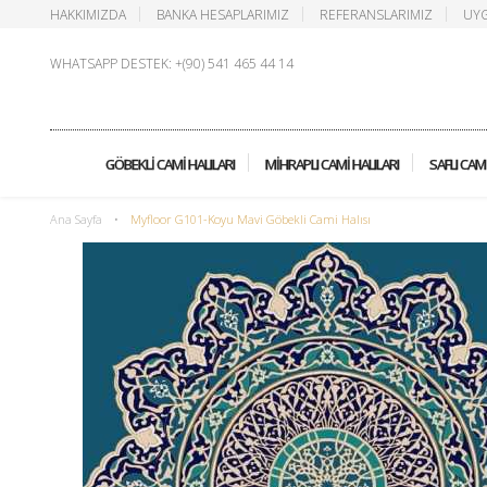
HAKKIMIZDA
BANKA HESAPLARIMIZ
REFERANSLARIMIZ
UYG
WHATSAPP DESTEK: +(90) 541 465 44 14
GÖBEKLI CAMI HALILARI
MIHRAPLI CAMI HALILARI
SAFLI CAMI
Ana Sayfa
•
Myfloor G101-Koyu Mavi Göbekli Cami Halısı