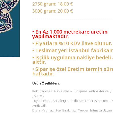
2750 gram:
18,00 €
3000 gram:
20,00 €
• En Az 1.000 metrekare üretim
yapılmaktadır.
• Fiyatlara %10 KDV ilave olunur.
• Teslimat yeri İstanbul fabrikam
• İşçilik uygulama nakliye bedeli 
aittir.
• Siparişe özel üretim termin sür
haftadır.
Ürün Özellikleri:
Koku Yapmaz Alev almaz – Tutuşmaz Antibakteriyel ,
, Akustik
Tüy dökmez , Antialerjik , 30 db Ses Emici Isı Yalıtımlı ,
,Antistatik
Diz İzi Yapmaz , Hav Bırakmaz , Yerden Isıtmaya Uygun 