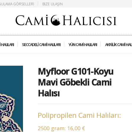
ULAMA GÖRSELLERI
BIZE ULAŞIN
 HALILARI
SECCADELI CAMI HALILARI
YÜN CAMI HALILARI
AKRILIK CAMI HAL
Myfloor G101-Koyu
Mavi Göbekli Cami
Halısı
Polipropilen Cami Halıları:
2500 gram:
16,00 €