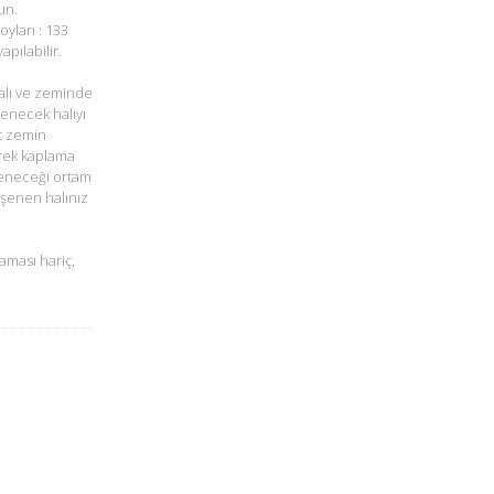
un.
oyları : 133
pılabilir.
alı ve zeminde
şenecek halıyı
t zemin
rek kaplama
öşeneceği ortam
öşenen halınız
aması hariç,