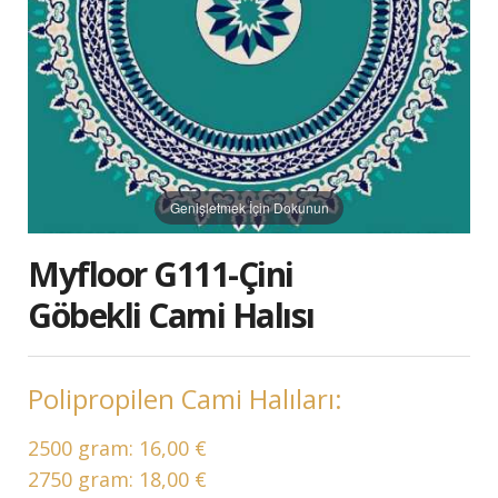
Genişletmek İçin Dokunun
Myfloor G111-Çini
Göbekli Cami Halısı
Polipropilen Cami Halıları:
2500 gram:
16,00 €
2750 gram:
18,00 €