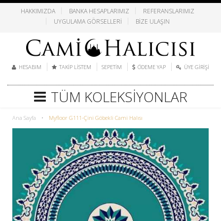
HAKKIMIZDA
BANKA HESAPLARIMIZ
REFERANSLARIMIZ
UYGULAMA GÖRSELLERI
BIZE ULAŞIN
HESABIM
TAKIP LISTEM
SEPETIM
ÖDEME YAP
ÜYE GIRIŞI
TÜM KOLEKSIYONLAR
Ana Sayfa
•
Myfloor G111-Çini Göbekli Cami Halısı