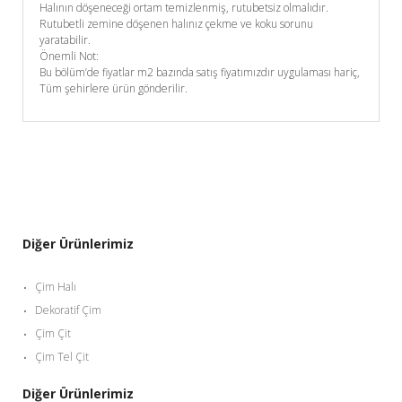
Halının döşeneceği ortam temizlenmiş, rutubetsiz olmalıdır.
Rutubetli zemine döşenen halınız çekme ve koku sorunu
yaratabilir.
Önemli Not:
Bu bölüm’de fiyatlar m2 bazında satış fiyatımızdır uygulaması hariç,
Tüm şehirlere ürün gönderilir.
Diğer Ürünlerimiz
Çim Halı
Dekoratif Çim
Çim Çit
Çim Tel Çit
Diğer Ürünlerimiz