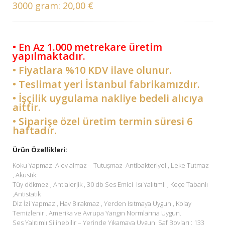
3000 gram:
20,00 €
• En Az 1.000 metrekare üretim
yapılmaktadır.
• Fiyatlara %10 KDV ilave olunur.
• Teslimat yeri İstanbul fabrikamızdır.
• İşçilik uygulama nakliye bedeli alıcıya
aittir.
• Siparişe özel üretim termin süresi 6
haftadır.
Ürün Özellikleri:
Koku Yapmaz Alev almaz – Tutuşmaz Antibakteriyel , Leke Tutmaz
, Akustik
Tüy dökmez , Antialerjik , 30 db Ses Emici Isı Yalıtımlı , Keçe Tabanlı
,Antistatik
Diz İzi Yapmaz , Hav Bırakmaz , Yerden Isıtmaya Uygun , Kolay
Temizlenir . Amerika ve Avrupa Yangın Normlarına Uygun.
Ses Yalıtımlı Silinebilir – Yerinde Yıkamaya Uygun Saf Boyları : 133