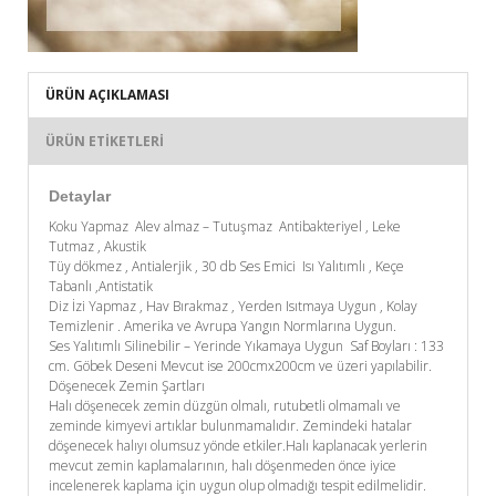
ÜRÜN AÇIKLAMASI
ÜRÜN ETIKETLERI
Detaylar
Koku Yapmaz Alev almaz – Tutuşmaz Antibakteriyel , Leke
Tutmaz , Akustik
Tüy dökmez , Antialerjik , 30 db Ses Emici Isı Yalıtımlı , Keçe
Tabanlı ,Antistatik
Diz İzi Yapmaz , Hav Bırakmaz , Yerden Isıtmaya Uygun , Kolay
Temizlenir . Amerika ve Avrupa Yangın Normlarına Uygun.
Ses Yalıtımlı Silinebilir – Yerinde Yıkamaya Uygun Saf Boyları : 133
cm. Göbek Deseni Mevcut ise 200cmx200cm ve üzeri yapılabilir.
Döşenecek Zemin Şartları
Halı döşenecek zemin düzgün olmalı, rutubetli olmamalı ve
zeminde kimyevi artıklar bulunmamalıdır. Zemindeki hatalar
döşenecek halıyı olumsuz yönde etkiler.Halı kaplanacak yerlerin
mevcut zemin kaplamalarının, halı döşenmeden önce iyice
incelenerek kaplama için uygun olup olmadığı tespit edilmelidir.