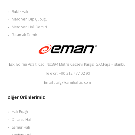
Bukle Halı
Merdiven Dip Çubuğu
Merdiven Halı Demiri
Basamak Demiri
Eski Edirne Asfaltı Cad. No:394 Metris Cezaevi Karşısı G.O.Paşa - İstanbul
Telefon: +90 212 477 02 90
Email : bilgi@camihalicisi.com
Diğer Ürünlerimiz
Halı Bıçağı
Dinarsu Halı
Samur Halı