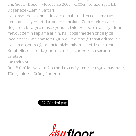
cm. Göbek Deseni Mevcut ise 200cmx200cm ve üzeri yapılabilir.
Döşenecek Zemin Şartları
Halı döşenecek zemin düzgün olmalı, rutubetli olmamalı ve
zeminde kimyevi artıklar bulunmamalıdır. Zemindeki hatalar
döşenecek halıyı olumsuz yönde etkiler.Halı kaplanacak yerlerin
mevcut zemin kaplamalarının, halı döşenmeden önce iyice
incelenerek kaplama için uygun olup olmadığı tespit edilmelidir.
Halının döşeneceği ortam temizlenmiş, rutubetsiz olmalıdır.
Rutubetli zemine döşenen halınız çekme ve koku sorunu
yaratabilir.
Önemli Not:
Bu bölüm’de fiyatlar m2 bazında satış fiyatımızdır uygulaması hariç,
Tüm şehirlere ürün gönderilir.