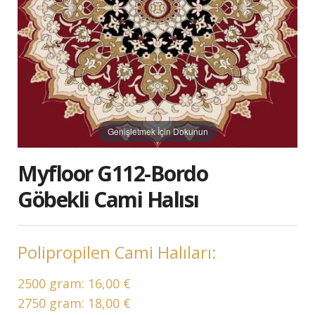
Genişletmek İçin Dokunun
Myfloor G112-Bordo
Göbekli Cami Halısı
Polipropilen Cami Halıları:
2500 gram:
16,00 €
2750 gram:
18,00 €