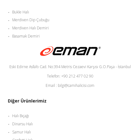
Bukle Halı
Merdiven Dip Çubuğu
Merdiven Halı Demiri
Basamak Demiri
Eski Edirne Asfaltı Cad. No:394 Metris Cezaevi Karşısı G.O.Paşa - İstanbul
Telefon: +90 212 477 02 90
Email : bilgi@camihalicisi.com
Diğer Ürünlerimiz
Halı Bıçağı
Dinarsu Halı
Samur Halı