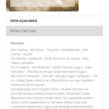
ÜRÜN AÇIKLAMASI
ÜRÜN ETIKETLERI
Detaylar
Koku Yapmaz Alev almaz – Tutuşmaz Antibakteriyel , Leke
Tutmaz , Akustik
Tüy dökmez , Antialerjik , 30 db Ses Emici Isı Yalıtımlı , Keçe
Tabanlı ,Antistatik
Diz İzi Yapmaz , Hav Bırakmaz , Yerden Isıtmaya Uygun , Kolay
Temizlenir . Amerika ve Avrupa Yangın Normlarına Uygun.
Ses Yalıtımlı Silinebilir – Yerinde Yıkamaya Uygun Saf Boyları : 133
cm. Göbek Deseni Mevcut ise 200cmx200cm ve üzeri yapılabilir.
Döşenecek Zemin Şartları
Halı döşenecek zemin düzgün olmalı, rutubetli olmamalı ve
zeminde kimyevi artıklar bulunmamalıdır. Zemindeki hatalar
döşenecek halıyı olumsuz yönde etkiler.Halı kaplanacak yerlerin
mevcut zemin kaplamalarının, halı döşenmeden önce iyice
incelenerek kaplama için uygun olup olmadığı tespit edilmelidir.