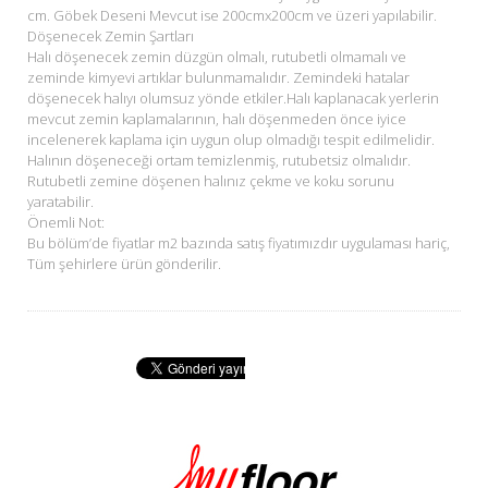
cm. Göbek Deseni Mevcut ise 200cmx200cm ve üzeri yapılabilir.
Döşenecek Zemin Şartları
Halı döşenecek zemin düzgün olmalı, rutubetli olmamalı ve
zeminde kimyevi artıklar bulunmamalıdır. Zemindeki hatalar
döşenecek halıyı olumsuz yönde etkiler.Halı kaplanacak yerlerin
mevcut zemin kaplamalarının, halı döşenmeden önce iyice
incelenerek kaplama için uygun olup olmadığı tespit edilmelidir.
Halının döşeneceği ortam temizlenmiş, rutubetsiz olmalıdır.
Rutubetli zemine döşenen halınız çekme ve koku sorunu
yaratabilir.
Önemli Not:
Bu bölüm’de fiyatlar m2 bazında satış fiyatımızdır uygulaması hariç,
Tüm şehirlere ürün gönderilir.