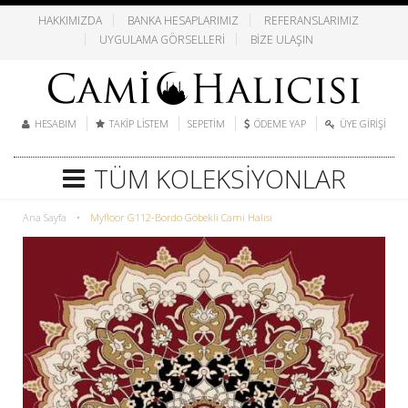
HAKKIMIZDA
BANKA HESAPLARIMIZ
REFERANSLARIMIZ
UYGULAMA GÖRSELLERI
BIZE ULAŞIN
HESABIM
TAKIP LISTEM
SEPETIM
ÖDEME YAP
ÜYE GIRIŞI
TÜM KOLEKSIYONLAR
Ana Sayfa
•
Myfloor G112-Bordo Göbekli Cami Halısı