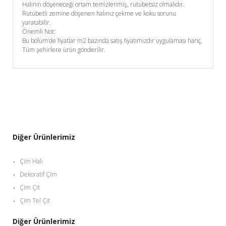
Halının döşeneceği ortam temizlenmiş, rutubetsiz olmalıdır.
Rutubetli zemine döşenen halınız çekme ve koku sorunu
yaratabilir.
Önemli Not:
Bu bölüm’de fiyatlar m2 bazında satış fiyatımızdır uygulaması hariç,
Tüm şehirlere ürün gönderilir.
Diğer Ürünlerimiz
Çim Halı
Dekoratif Çim
Çim Çit
Çim Tel Çit
Diğer Ürünlerimiz