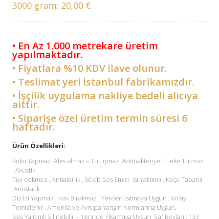
3000 gram:
20,00 €
• En Az 1.000 metrekare üretim
yapılmaktadır.
• Fiyatlara %10 KDV ilave olunur.
• Teslimat yeri İstanbul fabrikamızdır.
• İşçilik uygulama nakliye bedeli alıcıya
aittir.
• Siparişe özel üretim termin süresi 6
haftadır.
Ürün Özellikleri:
Koku Yapmaz Alev almaz – Tutuşmaz Antibakteriyel , Leke Tutmaz
, Akustik
Tüy dökmez , Antialerjik , 30 db Ses Emici Isı Yalıtımlı , Keçe Tabanlı
,Antistatik
Diz İzi Yapmaz , Hav Bırakmaz , Yerden Isıtmaya Uygun , Kolay
Temizlenir . Amerika ve Avrupa Yangın Normlarına Uygun.
Ses Yalıtımlı Silinebilir – Yerinde Yıkamaya Uygun Saf Boyları : 133