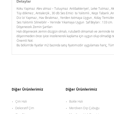
Detaylar
Koku Yapmaz Alev almaz – Tutuşmaz Antibakteriyel , Leke Tutmaz , A
Tüy dökmez , Antialerjik , 30 db Ses Emici Isı Yalıtımlı , Keçe Tabanlı ,An
Diz İzi Yapmaz , Hav Bırakmaz , Yerden Isıtmaya Uygun , Kolay Temizl
Ses Yalıtımlı Silinebilir – Yerinde Yıkamaya Uygun Saf Boyları : 133 c
Döşenecek Zemin Şartları
Halı döşenecek zemin düzgün olmalı, rutubetli olmamalı ve zeminde kim
döşenmeden önce iyice incelenerek kaplama için uygun olup olmadığı tes
Önemli Not:
Bu bölüm’de fiyatlar m2 bazında satış fiyatımızdır uygulaması hariç, Tüm
Diğer Ürünlerimiz
Diğer Ürünlerimiz
Çim Halı
Bukle Halı
Dekoratif Çim
Merdiven Dip Çubuğu