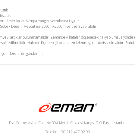
kustik
tistatik
enir . Amerika ve Avrupa Yangın Normlarına Uygun.
m. Göbek Deseni Mevcut ise 200cmx200cm ve üzeri yapılabilir.
yevi artıklar bulunmamalıdır. Zemindeki hatalar döşenecek halıyı olumsuz yönde et
pit edilmelidir. Halının döşeneceği ortam temizlenmiş, rutubetsiz olmalıdır. Rutub
 şehirlere ürün gönderilir.
Eski Edirne Asfaltı Cad. No:394 Metris Cezaevi Karşısı G.O.Paşa - İstanbul
Telefon: +90 212 477 02 90