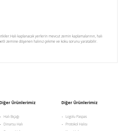
kiler.Halı kaplanacak yerlerin mevcut zemin kaplamalarının, halı
etli zemine döşenen halınız çekme ve koku sorunu yaratabilir.
Diğer Ürünlerimiz
Diğer Ürünlerimiz
Halı Bıçağı
Logolu Paspas
Dinarsu Halı
Protokol Halısı