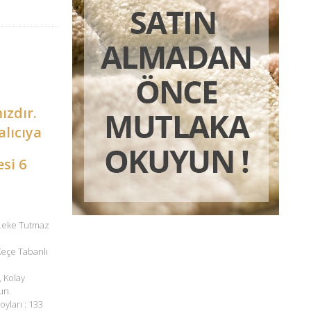
ızdır.
alıcıya
esi 6
 Leke Tutmaz
 Keçe Tabanlı
, Kolay
un.
oyları : 133