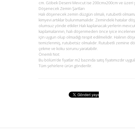
cm. Göbek Deseni Mevcut ise 200cmx200cm ve üzeri ya
Döşenecek Zemin Şartları
Halı döşenecek zemin düzgün olmalı, rutubetli olmam
kimyevi artıklar bulunmamalıdır. Zemindeki hatalar dö
olumsuz yönde etkiler.Halı kaplanacak yerlerin mevcu
kaplamalarının, halı döşenmeden önce iyice incelene
için uygun olup olmadığı tespit edilmelidir. Halının d
temizlenmiş, rutubetsiz olmalıdır. Rutubetli zemine d
çekme ve koku sorunu yaratabilir.
Önemli Not:
Bu bölüm’de fiyatlar m2 bazında satış fiyatımızdır uygul
Tüm şehirlere ürün gönderilir.