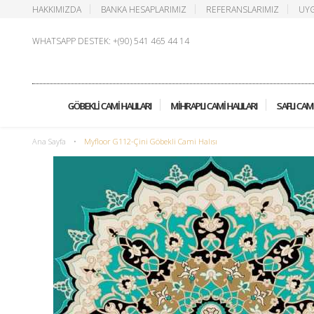
HAKKIMIZDA
BANKA HESAPLARIMIZ
REFERANSLARIMIZ
UYG
WHATSAPP DESTEK: +(90) 541 465 44 14
GÖBEKLI CAMI HALILARI
MIHRAPLI CAMI HALILARI
SAFLI CAMI
Ana Sayfa
•
Myfloor G112-Çini Göbekli Cami Halısı