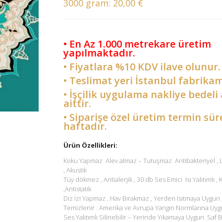
3000 gram:
20,00 €
• En Az 1.000 metrekare üretim
yapılmaktadır.
• Fiyatlara %10 KDV ilave olunur.
• Teslimat yeri İstanbul fabrikam
• İşçilik uygulama nakliye bedeli 
aittir.
• Siparişe özel üretim termin sür
haftadır.
Ürün Özellikleri:
Koku Yapmaz Alev almaz – Tutuşmaz Antibakteriyel ,
, Akustik
Tüy dökmez , Antialerjik , 30 db Ses Emici Isı Yalıtımlı ,
,Antistatik
Diz İzi Yapmaz , Hav Bırakmaz , Yerden Isıtmaya Uygun 
Temizlenir . Amerika ve Avrupa Yangın Normlarına Uyg
Ses Yalıtımlı Silinebilir – Yerinde Yıkamaya Uygun Saf B