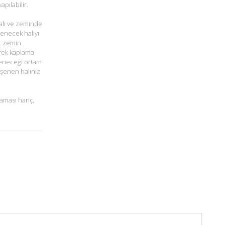
pılabilir.
alı ve zeminde
şenecek halıyı
t zemin
rek kaplama
öşeneceği ortam
öşenen halınız
aması hariç,