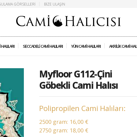
ULAMA GÖRSELLERI
BIZE ULAŞIN
 HALILARI
SECCADELI CAMI HALILARI
YÜN CAMI HALILARI
AKRILIK CAMI HAL
Myfloor G112-Çini
Göbekli Cami Halısı
Polipropilen Cami Halıları:
2500 gram:
16,00 €
2750 gram:
18,00 €