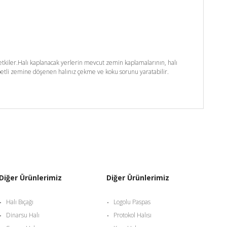
kiler.Halı kaplanacak yerlerin mevcut zemin kaplamalarının, halı
etli zemine döşenen halınız çekme ve koku sorunu yaratabilir.
Diğer Ürünlerimiz
Diğer Ürünlerimiz
Halı Bıçağı
Logolu Paspas
Dinarsu Halı
Protokol Halısı