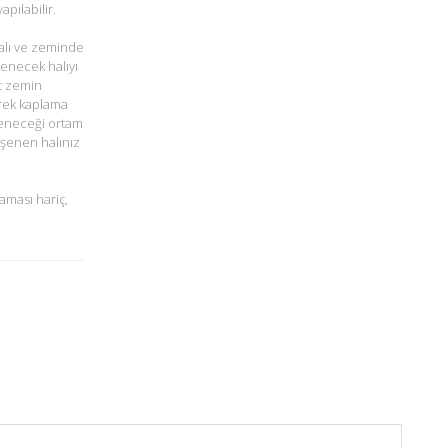
pılabilir.
alı ve zeminde
şenecek halıyı
t zemin
rek kaplama
öşeneceği ortam
öşenen halınız
aması hariç,