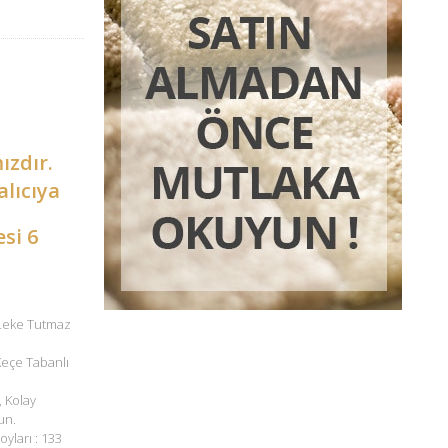
ızdır.
alıcıya
esi 6
 Leke Tutmaz
 Keçe Tabanlı
, Kolay
un.
oyları : 133