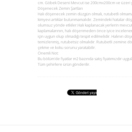
cm. Göbek Deseni Mevcut ise 200cmx200cm ve üzeri ya
Döşenecek Zemin Şartları
Halı döşenecek zemin düzgün olmalı, rutubetli olmam
kimyevi artıklar bulunmamalıdır. Zemindeki hatalar dö
olumsuz yönde etkiler.Halı kaplanacak yerlerin mevcu
kaplamalarının, halı döşenmeden önce iyice incelene
için uygun olup olmadığı tespit edilmelidir. Halının d
temizlenmiş, rutubetsiz olmalıdır. Rutubetli zemine d
çekme ve koku sorunu yaratabilir.
Önemli Not:
Bu bölüm’de fiyatlar m2 bazında satış fiyatımızdır uygul
Tüm şehirlere ürün gönderilir.