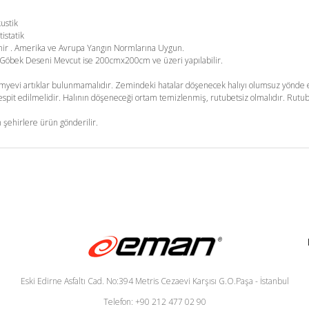
kustik
tistatik
enir . Amerika ve Avrupa Yangın Normlarına Uygun.
m. Göbek Deseni Mevcut ise 200cmx200cm ve üzeri yapılabilir.
yevi artıklar bulunmamalıdır. Zemindeki hatalar döşenecek halıyı olumsuz yönde et
pit edilmelidir. Halının döşeneceği ortam temizlenmiş, rutubetsiz olmalıdır. Rutub
 şehirlere ürün gönderilir.
Eski Edirne Asfaltı Cad. No:394 Metris Cezaevi Karşısı G.O.Paşa - İstanbul
Telefon: +90 212 477 02 90