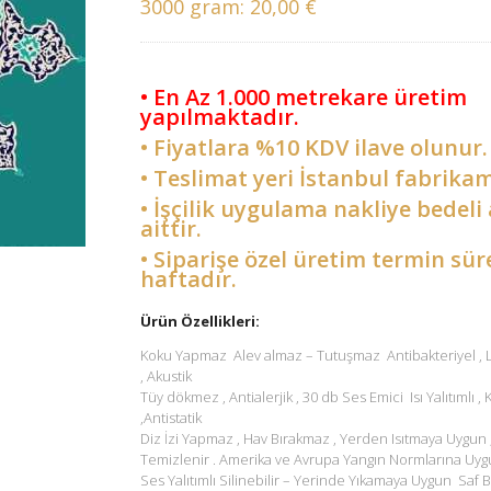
3000 gram:
20,00 €
• En Az 1.000 metrekare üretim
yapılmaktadır.
• Fiyatlara %10 KDV ilave olunur.
• Teslimat yeri İstanbul fabrikam
• İşçilik uygulama nakliye bedeli 
aittir.
• Siparişe özel üretim termin sür
haftadır.
Ürün Özellikleri:
Koku Yapmaz Alev almaz – Tutuşmaz Antibakteriyel ,
, Akustik
Tüy dökmez , Antialerjik , 30 db Ses Emici Isı Yalıtımlı ,
,Antistatik
Diz İzi Yapmaz , Hav Bırakmaz , Yerden Isıtmaya Uygun 
Temizlenir . Amerika ve Avrupa Yangın Normlarına Uyg
Ses Yalıtımlı Silinebilir – Yerinde Yıkamaya Uygun Saf B