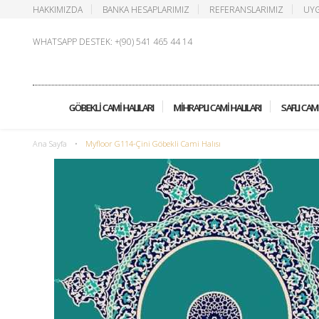
HAKKIMIZDA
BANKA HESAPLARIMIZ
REFERANSLARIMIZ
UYG
WHATSAPP DESTEK: +(90) 541 465 44 14
GÖBEKLI CAMI HALILARI
MIHRAPLI CAMI HALILARI
SAFLI CAMI
Ana Sayfa
•
Myfloor G114-Çini Göbekli Cami Halısı