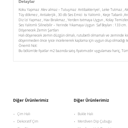
Detaylar
Koku Yapmaz Alev almaz – Tutuşmaz Antibakteriyel , Leke Tutmaz , A
Tüy dökmez , Antialerjik , 30 db Ses Emici Isı Yalıtımlı , Keçe Tabanlı ,An
Diz İzi Yapmaz , Hav Bırakmaz , Yerden Isıtmaya Uygun , Kolay Temizl
Ses Yalıtımlı Silinebilir – Yerinde Yıkamaya Uygun Saf Boyları : 133 c
Döşenecek Zemin Şartları
Halı döşenecek zemin düzgün olmalı, rutubetli olmamalı ve zeminde kim
döşenmeden önce iyice incelenerek kaplama için uygun olup olmadığı tes
Önemli Not:
Bu bölüm’de fiyatlar m2 bazında satış fiyatımızdır uygulaması hariç, Tüm
Diğer Ürünlerimiz
Diğer Ürünlerimiz
Çim Halı
Bukle Halı
Dekoratif Çim
Merdiven Dip Çubuğu