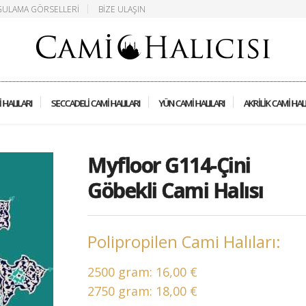
ULAMA GÖRSELLERI
BIZE ULAŞIN
 HALILARI
SECCADELI CAMI HALILARI
YÜN CAMI HALILARI
AKRILIK CAMI HAL
Myfloor G114-Çini
Göbekli Cami Halısı
Polipropilen Cami Halıları:
2500 gram:
16,00 €
2750 gram:
18,00 €