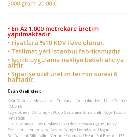
3000 gram:
20,00 €
• En Az 1.000 metrekare üretim
yapılmaktadır.
• Fiyatlara %10 KDV ilave olunur.
• Teslimat yeri İstanbul fabrikamızdır.
• İşçilik uygulama nakliye bedeli alıcıya
aittir.
• Siparişe özel üretim termin süresi 6
haftadır.
Ürün Özellikleri:
Koku Yapmaz Alev almaz – Tutuşmaz Antibakteriyel , Leke Tutmaz
, Akustik
Tüy dökmez , Antialerjik , 30 db Ses Emici Isı Yalıtımlı , Keçe Tabanlı
,Antistatik
Diz İzi Yapmaz , Hav Bırakmaz , Yerden Isıtmaya Uygun , Kolay
Temizlenir . Amerika ve Avrupa Yangın Normlarına Uygun.
Ses Yalıtımlı Silinebilir – Yerinde Yıkamaya Uygun Saf Boyları : 133