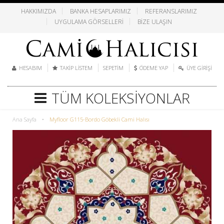
HAKKIMIZDA
BANKA HESAPLARIMIZ
REFERANSLARIMIZ
UYGULAMA GÖRSELLERI
BIZE ULAŞIN
HESABIM
TAKIP LISTEM
SEPETIM
ÖDEME YAP
ÜYE GIRIŞI
TÜM KOLEKSIYONLAR
Ana Sayfa
•
Myfloor G115-Bordo Göbekli Cami Halısı