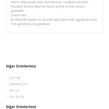
Halının döşeneceği ortam temizlenmiş, rutubetsiz olmalıdır.
Rutubetli zemine döşenen halınız çekme ve koku sorunu
yaratabilir.
Önemli Not:
Bu bölüm’de fiyatlar m2 bazında satış fiyatımızdır uygulaması hariç,
Tüm şehirlere ürün gönderilir.
Diğer Ürünlerimiz
Çim Halı
Dekoratif Çim
Çim Çit
Çim Tel Çit
Diğer Ürünlerimiz