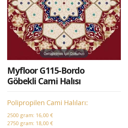
Genişletmek İçin Dokunun
Myfloor G115-Bordo
Göbekli Cami Halısı
Polipropilen Cami Halıları:
2500 gram:
16,00 €
2750 gram:
18,00 €