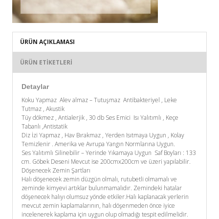
ÜRÜN AÇIKLAMASI
ÜRÜN ETIKETLERI
Detaylar
Koku Yapmaz Alev almaz – Tutuşmaz Antibakteriyel , Leke
Tutmaz , Akustik
Tüy dökmez , Antialerjik , 30 db Ses Emici Isı Yalıtımlı , Keçe
Tabanlı ,Antistatik
Diz İzi Yapmaz , Hav Bırakmaz , Yerden Isıtmaya Uygun , Kolay
Temizlenir . Amerika ve Avrupa Yangın Normlarına Uygun.
Ses Yalıtımlı Silinebilir – Yerinde Yıkamaya Uygun Saf Boyları : 133
cm. Göbek Deseni Mevcut ise 200cmx200cm ve üzeri yapılabilir.
Döşenecek Zemin Şartları
Halı döşenecek zemin düzgün olmalı, rutubetli olmamalı ve
zeminde kimyevi artıklar bulunmamalıdır. Zemindeki hatalar
döşenecek halıyı olumsuz yönde etkiler.Halı kaplanacak yerlerin
mevcut zemin kaplamalarının, halı döşenmeden önce iyice
incelenerek kaplama için uygun olup olmadığı tespit edilmelidir.