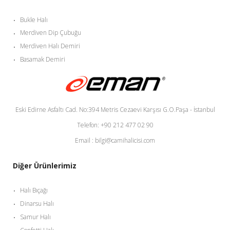
Bukle Halı
Merdiven Dip Çubuğu
Merdiven Halı Demiri
Basamak Demiri
Eski Edirne Asfaltı Cad. No:394 Metris Cezaevi Karşısı G.O.Paşa - İstanbul
Telefon: +90 212 477 02 90
Email : bilgi@camihalicisi.com
Diğer Ürünlerimiz
Halı Bıçağı
Dinarsu Halı
Samur Halı