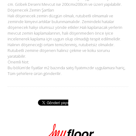
cm. Göbek Deseni Mevcut ise 200cmx200cm ve üzeri yapılabilir.
Döşenecek Zemin Şartları
Halı döşenecek zemin düzgün olmalı, rutubetli olmamalı ve
zeminde kimyevi artıklar bulunmamalıdır. Zemindeki hatalar
döşenecek halıyı olumsuz yönde etkiler.Halı kaplanacak yerlerin
mevcut zemin kaplamalarının, halı döşenmeden önce iyice
incelenerek kaplama için uygun olup olmadığı tespit edilmelidir.
Halının döşeneceği ortam temizlenmiş, rutubetsiz olmalıdır.
Rutubetli zemine döşenen halınız çekme ve koku sorunu
yaratabilir.
Önemli Not:
Bu bölüm’de fiyatlar m2 bazında satış fiyatımızdır uygulaması hariç,
Tüm şehirlere ürün gönderilir.