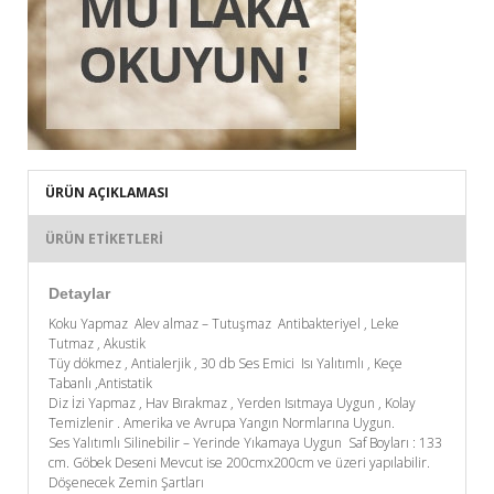
ÜRÜN AÇIKLAMASI
ÜRÜN ETIKETLERI
Detaylar
Koku Yapmaz Alev almaz – Tutuşmaz Antibakteriyel , Leke
Tutmaz , Akustik
Tüy dökmez , Antialerjik , 30 db Ses Emici Isı Yalıtımlı , Keçe
Tabanlı ,Antistatik
Diz İzi Yapmaz , Hav Bırakmaz , Yerden Isıtmaya Uygun , Kolay
Temizlenir . Amerika ve Avrupa Yangın Normlarına Uygun.
Ses Yalıtımlı Silinebilir – Yerinde Yıkamaya Uygun Saf Boyları : 133
cm. Göbek Deseni Mevcut ise 200cmx200cm ve üzeri yapılabilir.
Döşenecek Zemin Şartları