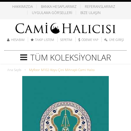
HAKKIMIZDA
BANKA HESAPLARIMIZ
REFERANSLARIMIZ
UYGULAMA GÖRSELLERI
BIZE ULAŞIN
HESABIM
TAKIP LISTEM
SEPETIM
ÖDEME YAP
ÜYE GIRIŞI
TÜM KOLEKSIYONLAR
Ana Sayfa
•
Myfloor M102-Koyu Çini Mihraplı Cami Halısı