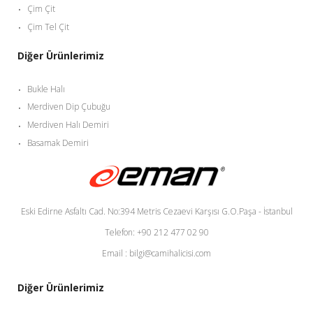
Çim Çit
Çim Tel Çit
Diğer Ürünlerimiz
Bukle Halı
Merdiven Dip Çubuğu
Merdiven Halı Demiri
Basamak Demiri
Eski Edirne Asfaltı Cad. No:394 Metris Cezaevi Karşısı G.O.Paşa - İstanbul
Telefon: +90 212 477 02 90
Email : bilgi@camihalicisi.com
Diğer Ürünlerimiz