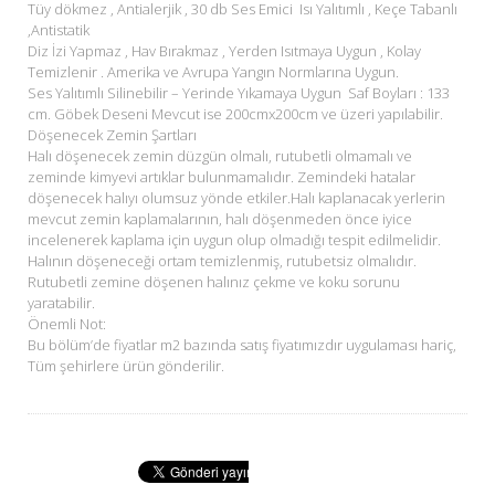
Tüy dökmez , Antialerjik , 30 db Ses Emici Isı Yalıtımlı , Keçe Tabanlı
,Antistatik
Diz İzi Yapmaz , Hav Bırakmaz , Yerden Isıtmaya Uygun , Kolay
Temizlenir . Amerika ve Avrupa Yangın Normlarına Uygun.
Ses Yalıtımlı Silinebilir – Yerinde Yıkamaya Uygun Saf Boyları : 133
cm. Göbek Deseni Mevcut ise 200cmx200cm ve üzeri yapılabilir.
Döşenecek Zemin Şartları
Halı döşenecek zemin düzgün olmalı, rutubetli olmamalı ve
zeminde kimyevi artıklar bulunmamalıdır. Zemindeki hatalar
döşenecek halıyı olumsuz yönde etkiler.Halı kaplanacak yerlerin
mevcut zemin kaplamalarının, halı döşenmeden önce iyice
incelenerek kaplama için uygun olup olmadığı tespit edilmelidir.
Halının döşeneceği ortam temizlenmiş, rutubetsiz olmalıdır.
Rutubetli zemine döşenen halınız çekme ve koku sorunu
yaratabilir.
Önemli Not:
Bu bölüm’de fiyatlar m2 bazında satış fiyatımızdır uygulaması hariç,
Tüm şehirlere ürün gönderilir.