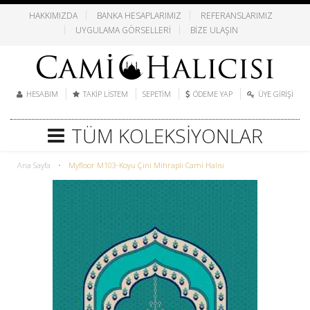
HAKKIMIZDA
BANKA HESAPLARIMIZ
REFERANSLARIMIZ
UYGULAMA GÖRSELLERI
BIZE ULAŞIN
HESABIM
TAKIP LISTEM
SEPETIM
ÖDEME YAP
ÜYE GIRIŞI
TÜM KOLEKSIYONLAR
Ana Sayfa
•
Myfloor M103-Koyu Çini Mihraplı Cami Halısı