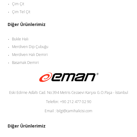
Çim Çit
Çim Tel Çit
Diğer Ürünlerimiz
Bukle Halı
Merdiven Dip Çubuğu
Merdiven Halı Demiri
Basamak Demiri
Eski Edirne Asfaltı Cad. No:394 Metris Cezaevi Karşısı G.O.Paşa - İstanbul
Telefon: +90 212 477 02 90
Email : bilgi@camihalicisi.com
Diğer Ürünlerimiz