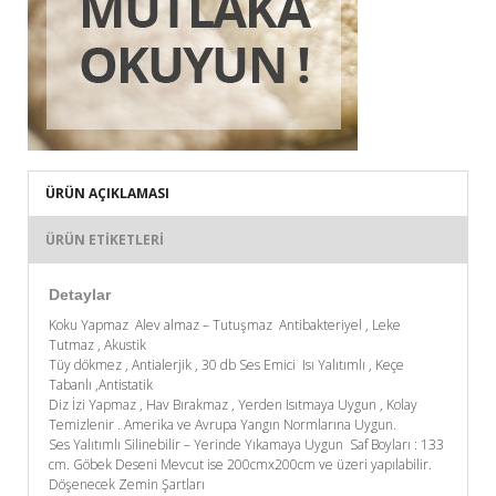
ÜRÜN AÇIKLAMASI
ÜRÜN ETIKETLERI
Detaylar
Koku Yapmaz Alev almaz – Tutuşmaz Antibakteriyel , Leke
Tutmaz , Akustik
Tüy dökmez , Antialerjik , 30 db Ses Emici Isı Yalıtımlı , Keçe
Tabanlı ,Antistatik
Diz İzi Yapmaz , Hav Bırakmaz , Yerden Isıtmaya Uygun , Kolay
Temizlenir . Amerika ve Avrupa Yangın Normlarına Uygun.
Ses Yalıtımlı Silinebilir – Yerinde Yıkamaya Uygun Saf Boyları : 133
cm. Göbek Deseni Mevcut ise 200cmx200cm ve üzeri yapılabilir.
Döşenecek Zemin Şartları