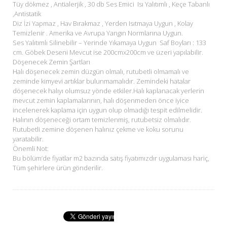
Tüy dökmez , Antialerjik , 30 db Ses Emici Isı Yalıtımlı , Keçe Tabanlı
,Antistatik
Diz İzi Yapmaz , Hav Bırakmaz , Yerden Isıtmaya Uygun , Kolay
Temizlenir . Amerika ve Avrupa Yangın Normlarına Uygun.
Ses Yalıtımlı Silinebilir – Yerinde Yıkamaya Uygun Saf Boyları : 133
cm. Göbek Deseni Mevcut ise 200cmx200cm ve üzeri yapılabilir.
Döşenecek Zemin Şartları
Halı döşenecek zemin düzgün olmalı, rutubetli olmamalı ve
zeminde kimyevi artıklar bulunmamalıdır. Zemindeki hatalar
döşenecek halıyı olumsuz yönde etkiler.Halı kaplanacak yerlerin
mevcut zemin kaplamalarının, halı döşenmeden önce iyice
incelenerek kaplama için uygun olup olmadığı tespit edilmelidir.
Halının döşeneceği ortam temizlenmiş, rutubetsiz olmalıdır.
Rutubetli zemine döşenen halınız çekme ve koku sorunu
yaratabilir.
Önemli Not:
Bu bölüm’de fiyatlar m2 bazında satış fiyatımızdır uygulaması hariç,
Tüm şehirlere ürün gönderilir.