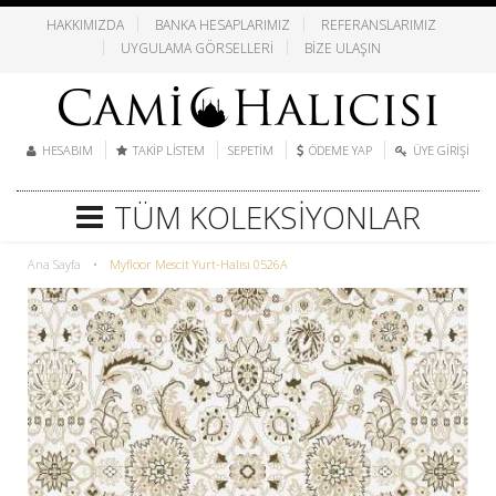
HAKKIMIZDA
BANKA HESAPLARIMIZ
REFERANSLARIMIZ
UYGULAMA GÖRSELLERI
BIZE ULAŞIN
HESABIM
TAKIP LISTEM
SEPETIM
ÖDEME YAP
ÜYE GIRIŞI
TÜM KOLEKSIYONLAR
Ana Sayfa
•
Myfloor Mescit Yurt-Halısı 0526A