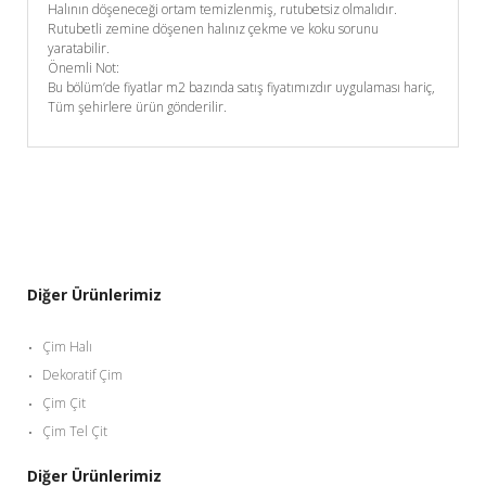
Halının döşeneceği ortam temizlenmiş, rutubetsiz olmalıdır.
Rutubetli zemine döşenen halınız çekme ve koku sorunu
yaratabilir.
Önemli Not:
Bu bölüm’de fiyatlar m2 bazında satış fiyatımızdır uygulaması hariç,
Tüm şehirlere ürün gönderilir.
Diğer Ürünlerimiz
Çim Halı
Dekoratif Çim
Çim Çit
Çim Tel Çit
Diğer Ürünlerimiz