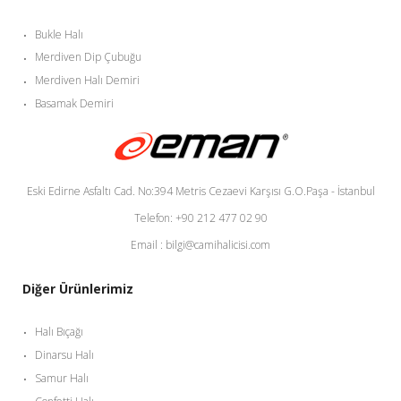
Bukle Halı
Merdiven Dip Çubuğu
Merdiven Halı Demiri
Basamak Demiri
Eski Edirne Asfaltı Cad. No:394 Metris Cezaevi Karşısı G.O.Paşa - İstanbul
Telefon: +90 212 477 02 90
Email : bilgi@camihalicisi.com
Diğer Ürünlerimiz
Halı Bıçağı
Dinarsu Halı
Samur Halı