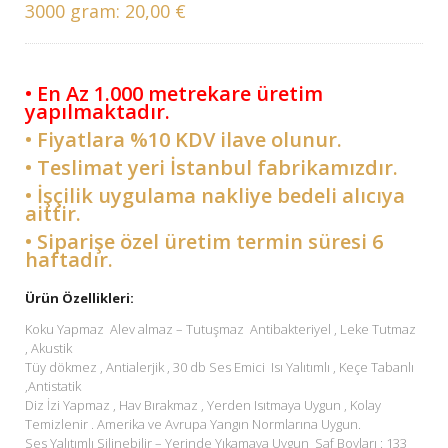
3000 gram:
20,00 €
• En Az 1.000 metrekare üretim
yapılmaktadır.
• Fiyatlara %10 KDV ilave olunur.
• Teslimat yeri İstanbul fabrikamızdır.
• İşçilik uygulama nakliye bedeli alıcıya
aittir.
• Siparişe özel üretim termin süresi 6
haftadır.
Ürün Özellikleri:
Koku Yapmaz Alev almaz – Tutuşmaz Antibakteriyel , Leke Tutmaz
, Akustik
Tüy dökmez , Antialerjik , 30 db Ses Emici Isı Yalıtımlı , Keçe Tabanlı
,Antistatik
Diz İzi Yapmaz , Hav Bırakmaz , Yerden Isıtmaya Uygun , Kolay
Temizlenir . Amerika ve Avrupa Yangın Normlarına Uygun.
Ses Yalıtımlı Silinebilir – Yerinde Yıkamaya Uygun Saf Boyları : 133