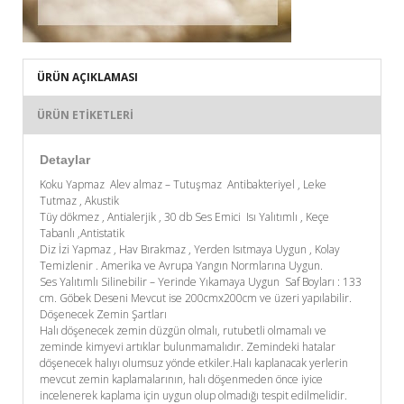
ÜRÜN AÇIKLAMASI
ÜRÜN ETIKETLERI
Detaylar
Koku Yapmaz Alev almaz – Tutuşmaz Antibakteriyel , Leke
Tutmaz , Akustik
Tüy dökmez , Antialerjik , 30 db Ses Emici Isı Yalıtımlı , Keçe
Tabanlı ,Antistatik
Diz İzi Yapmaz , Hav Bırakmaz , Yerden Isıtmaya Uygun , Kolay
Temizlenir . Amerika ve Avrupa Yangın Normlarına Uygun.
Ses Yalıtımlı Silinebilir – Yerinde Yıkamaya Uygun Saf Boyları : 133
cm. Göbek Deseni Mevcut ise 200cmx200cm ve üzeri yapılabilir.
Döşenecek Zemin Şartları
Halı döşenecek zemin düzgün olmalı, rutubetli olmamalı ve
zeminde kimyevi artıklar bulunmamalıdır. Zemindeki hatalar
döşenecek halıyı olumsuz yönde etkiler.Halı kaplanacak yerlerin
mevcut zemin kaplamalarının, halı döşenmeden önce iyice
incelenerek kaplama için uygun olup olmadığı tespit edilmelidir.