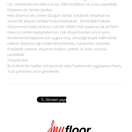
cm. Göbek Deseni Mevcut ise 200cmx200cm ve üzeri yapılabilir.
Döşenecek Zemin Şartları
Halı döşenecek zemin düzgün olmalı, rutubetli olmamalı ve
zeminde kimyevi artıklar bulunmamalıdır. Zemindeki hatalar
döşenecek halıyı olumsuz yönde etkiler.Halı kaplanacak yerlerin
mevcut zemin kaplamalarının, halı döşenmeden önce iyice
incelenerek kaplama için uygun olup olmadığı tespit edilmelidir.
Halının döşeneceği ortam temizlenmiş, rutubetsiz olmalıdır.
Rutubetli zemine döşenen halınız çekme ve koku sorunu
yaratabilir.
Önemli Not:
Bu bölüm’de fiyatlar m2 bazında satış fiyatımızdır uygulaması hariç,
Tüm şehirlere ürün gönderilir.