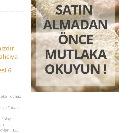
ızdır.
alıcıya
esi 6
 Leke Tutmaz
 Keçe Tabanlı
, Kolay
un.
oyları : 133