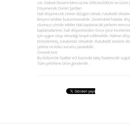
cm. Göbek Deseni Mevcut ise 200cmx200cm ve üzeri ya
Döşenecek Zemin Şartları
Halı döşenecek zemin düzgün olmalı, rutubetli olmam
kimyevi artıklar bulunmamalıdır. Zemindeki hatalar dö
olumsuz yönde etkiler.Halı kaplanacak yerlerin mevcu
kaplamalarının, halı döşenmeden önce iyice incelene
için uygun olup olmadığı tespit edilmelidir. Halının d
temizlenmiş, rutubetsiz olmalıdır. Rutubetli zemine d
çekme ve koku sorunu yaratabilir.
Önemli Not:
Bu bölüm’de fiyatlar m2 bazında satış fiyatımızdır uygul
Tüm şehirlere ürün gönderilir.