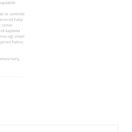
pılabilir.
alı ve zeminde
şenecek halıyı
t zemin
rek kaplama
öşeneceği ortam
öşenen halınız
aması hariç,