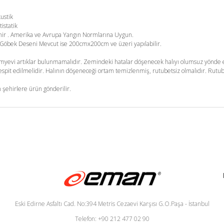
kustik
tistatik
enir . Amerika ve Avrupa Yangın Normlarına Uygun.
m. Göbek Deseni Mevcut ise 200cmx200cm ve üzeri yapılabilir.
yevi artıklar bulunmamalıdır. Zemindeki hatalar döşenecek halıyı olumsuz yönde et
pit edilmelidir. Halının döşeneceği ortam temizlenmiş, rutubetsiz olmalıdır. Rutub
 şehirlere ürün gönderilir.
Eski Edirne Asfaltı Cad. No:394 Metris Cezaevi Karşısı G.O.Paşa - İstanbul
Telefon: +90 212 477 02 90