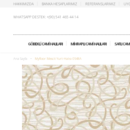
HAKKIMIZDA
BANKA HESAPLARIMIZ
REFERANSLARIMIZ
UYG
WHATSAPP DESTEK: +(90) 541 465 44 14
GÖBEKLI CAMI HALILARI
MIHRAPLI CAMI HALILARI
SAFLI CAMI
Ana Sayfa
•
Myfloor Mescit Yurt-Halısı 0548A