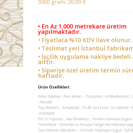
3000 gram:
20,00 €
• En Az 1.000 metrekare üretim
yapılmaktadır.
• Fiyatlara %10 KDV ilave olunur.
• Teslimat yeri İstanbul fabrikam
• İşçilik uygulama nakliye bedeli 
aittir.
• Siparişe özel üretim termin sür
haftadır.
Ürün Özellikleri:
Koku Yapmaz Alev almaz – Tutuşmaz Antibakteriyel ,
, Akustik
Tüy dökmez , Antialerjik , 30 db Ses Emici Isı Yalıtımlı ,
,Antistatik
Diz İzi Yapmaz , Hav Bırakmaz , Yerden Isıtmaya Uygun 
Temizlenir . Amerika ve Avrupa Yangın Normlarına Uyg
Ses Yalıtımlı Silinebilir – Yerinde Yıkamaya Uygun Saf B