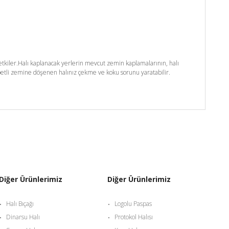
kiler.Halı kaplanacak yerlerin mevcut zemin kaplamalarının, halı
etli zemine döşenen halınız çekme ve koku sorunu yaratabilir.
Diğer Ürünlerimiz
Diğer Ürünlerimiz
Halı Bıçağı
Logolu Paspas
Dinarsu Halı
Protokol Halısı