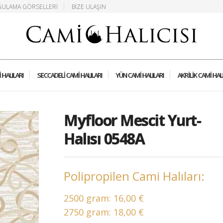
ULAMA GÖRSELLERI
BIZE ULAŞIN
 HALILARI
SECCADELI CAMI HALILARI
YÜN CAMI HALILARI
AKRILIK CAMI HAL
Myfloor Mescit Yurt-
Halısı 0548A
Polipropilen Cami Halıları:
2500 gram:
16,00 €
2750 gram:
18,00 €