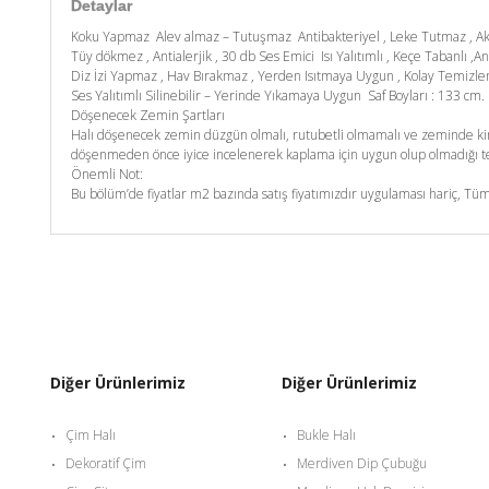
Detaylar
Koku Yapmaz Alev almaz – Tutuşmaz Antibakteriyel , Leke Tutmaz , A
Tüy dökmez , Antialerjik , 30 db Ses Emici Isı Yalıtımlı , Keçe Tabanlı ,An
Diz İzi Yapmaz , Hav Bırakmaz , Yerden Isıtmaya Uygun , Kolay Temizl
Ses Yalıtımlı Silinebilir – Yerinde Yıkamaya Uygun Saf Boyları : 133 c
Döşenecek Zemin Şartları
Halı döşenecek zemin düzgün olmalı, rutubetli olmamalı ve zeminde kim
döşenmeden önce iyice incelenerek kaplama için uygun olup olmadığı tes
Önemli Not:
Bu bölüm’de fiyatlar m2 bazında satış fiyatımızdır uygulaması hariç, Tüm
Diğer Ürünlerimiz
Diğer Ürünlerimiz
Çim Halı
Bukle Halı
Dekoratif Çim
Merdiven Dip Çubuğu