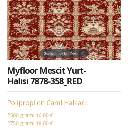
Genişletmek İçin Dokunun
Myfloor Mescit Yurt-
Halısı 7878-358_RED
Polipropilen Cami Halıları:
2500 gram:
16,00 €
2750 gram:
18,00 €