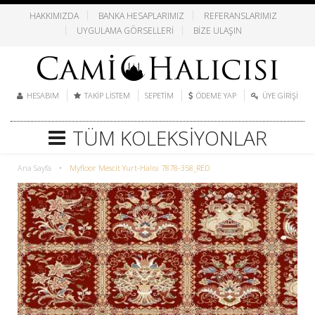
HAKKIMIZDA
BANKA HESAPLARIMIZ
REFERANSLARIMIZ
UYGULAMA GÖRSELLERI
BIZE ULAŞIN
HESABIM
TAKIP LISTEM
SEPETIM
ÖDEME YAP
ÜYE GIRIŞI
TÜM KOLEKSIYONLAR
Ana Sayfa
•
Myfloor Mescit Yurt-Halısı 7878-358_RED