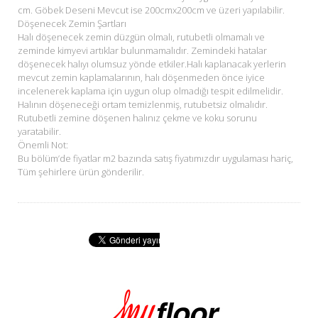
cm. Göbek Deseni Mevcut ise 200cmx200cm ve üzeri yapılabilir.
Döşenecek Zemin Şartları
Halı döşenecek zemin düzgün olmalı, rutubetli olmamalı ve
zeminde kimyevi artıklar bulunmamalıdır. Zemindeki hatalar
döşenecek halıyı olumsuz yönde etkiler.Halı kaplanacak yerlerin
mevcut zemin kaplamalarının, halı döşenmeden önce iyice
incelenerek kaplama için uygun olup olmadığı tespit edilmelidir.
Halının döşeneceği ortam temizlenmiş, rutubetsiz olmalıdır.
Rutubetli zemine döşenen halınız çekme ve koku sorunu
yaratabilir.
Önemli Not:
Bu bölüm’de fiyatlar m2 bazında satış fiyatımızdır uygulaması hariç,
Tüm şehirlere ürün gönderilir.