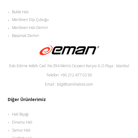
Bukle Halı
Merdiven Dip Çubuğu
Merdiven Halı Demiri
Basamak Demiri
Eski Edirne Asfaltı Cad. No:394 Metris Cezaevi Karşısı G.O.Paşa - İstanbul
Telefon: +90 212 477 02 90
Email : bilgi@camihalicisi.com
Diğer Ürünlerimiz
Halı Bıçağı
Dinarsu Halı
Samur Halı