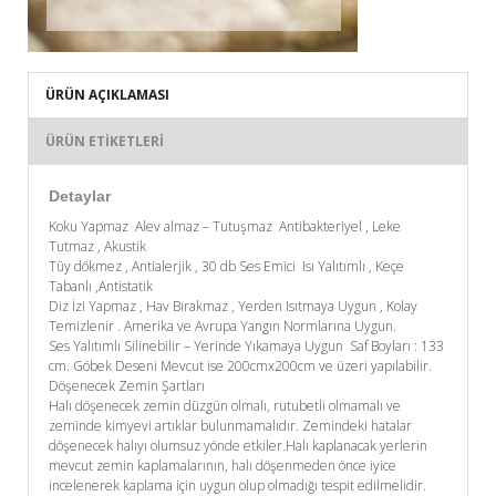
ÜRÜN AÇIKLAMASI
ÜRÜN ETIKETLERI
Detaylar
Koku Yapmaz Alev almaz – Tutuşmaz Antibakteriyel , Leke
Tutmaz , Akustik
Tüy dökmez , Antialerjik , 30 db Ses Emici Isı Yalıtımlı , Keçe
Tabanlı ,Antistatik
Diz İzi Yapmaz , Hav Bırakmaz , Yerden Isıtmaya Uygun , Kolay
Temizlenir . Amerika ve Avrupa Yangın Normlarına Uygun.
Ses Yalıtımlı Silinebilir – Yerinde Yıkamaya Uygun Saf Boyları : 133
cm. Göbek Deseni Mevcut ise 200cmx200cm ve üzeri yapılabilir.
Döşenecek Zemin Şartları
Halı döşenecek zemin düzgün olmalı, rutubetli olmamalı ve
zeminde kimyevi artıklar bulunmamalıdır. Zemindeki hatalar
döşenecek halıyı olumsuz yönde etkiler.Halı kaplanacak yerlerin
mevcut zemin kaplamalarının, halı döşenmeden önce iyice
incelenerek kaplama için uygun olup olmadığı tespit edilmelidir.