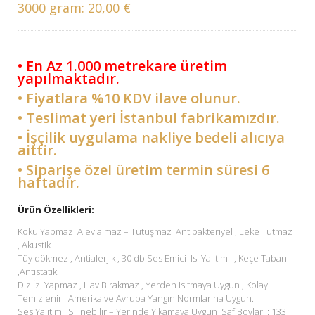
3000 gram:
20,00 €
• En Az 1.000 metrekare üretim
yapılmaktadır.
• Fiyatlara %10 KDV ilave olunur.
• Teslimat yeri İstanbul fabrikamızdır.
• İşçilik uygulama nakliye bedeli alıcıya
aittir.
• Siparişe özel üretim termin süresi 6
haftadır.
Ürün Özellikleri:
Koku Yapmaz Alev almaz – Tutuşmaz Antibakteriyel , Leke Tutmaz
, Akustik
Tüy dökmez , Antialerjik , 30 db Ses Emici Isı Yalıtımlı , Keçe Tabanlı
,Antistatik
Diz İzi Yapmaz , Hav Bırakmaz , Yerden Isıtmaya Uygun , Kolay
Temizlenir . Amerika ve Avrupa Yangın Normlarına Uygun.
Ses Yalıtımlı Silinebilir – Yerinde Yıkamaya Uygun Saf Boyları : 133