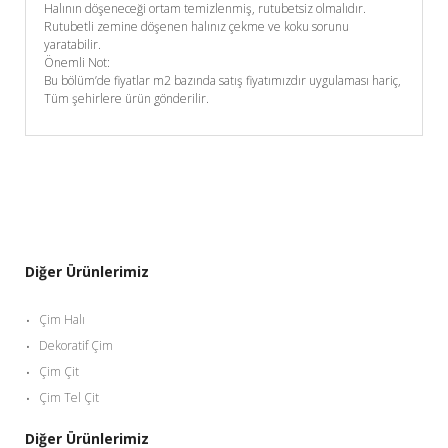
Halının döşeneceği ortam temizlenmiş, rutubetsiz olmalıdır.
Rutubetli zemine döşenen halınız çekme ve koku sorunu
yaratabilir.
Önemli Not:
Bu bölüm’de fiyatlar m2 bazında satış fiyatımızdır uygulaması hariç,
Tüm şehirlere ürün gönderilir.
Diğer Ürünlerimiz
Çim Halı
Dekoratif Çim
Çim Çit
Çim Tel Çit
Diğer Ürünlerimiz