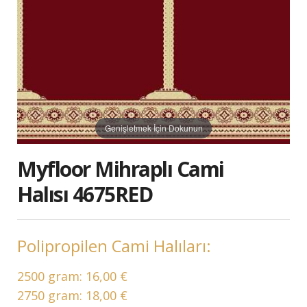
Genişletmek İçin Dokunun
Myfloor Mihraplı Cami
Halısı 4675RED
Polipropilen Cami Halıları:
2500 gram:
16,00 €
2750 gram:
18,00 €