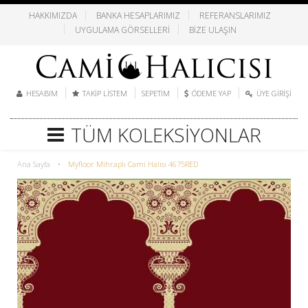
HAKKIMIZDA
BANKA HESAPLARIMIZ
REFERANSLARIMIZ
UYGULAMA GÖRSELLERI
BIZE ULAŞIN
HESABIM
TAKIP LISTEM
SEPETIM
ÖDEME YAP
ÜYE GIRIŞI
TÜM KOLEKSIYONLAR
Ana Sayfa
•
Myfloor Mihraplı Cami Halısı 4675RED