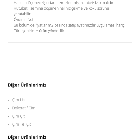
Halının döşeneceği ortam temizlenmiş, rutubetsiz olmalıdır.
Rutubetli zemine döşenen halınız çekme ve koku sorunu
yaratabilir.
Önemli Not:
Bu bölüm’de fiyatlar m2 bazında satış fiyatımızdır uygulaması hariç,
Tüm şehirlere ürün gönderilir.
Diğer Ürünlerimiz
Çim Halı
Dekoratif Çim
Çim Çit
Çim Tel Çit
Diğer Ürünlerimiz