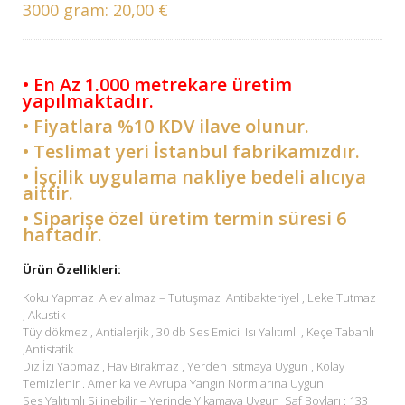
3000 gram:
20,00 €
• En Az 1.000 metrekare üretim
yapılmaktadır.
• Fiyatlara %10 KDV ilave olunur.
• Teslimat yeri İstanbul fabrikamızdır.
• İşçilik uygulama nakliye bedeli alıcıya
aittir.
• Siparişe özel üretim termin süresi 6
haftadır.
Ürün Özellikleri:
Koku Yapmaz Alev almaz – Tutuşmaz Antibakteriyel , Leke Tutmaz
, Akustik
Tüy dökmez , Antialerjik , 30 db Ses Emici Isı Yalıtımlı , Keçe Tabanlı
,Antistatik
Diz İzi Yapmaz , Hav Bırakmaz , Yerden Isıtmaya Uygun , Kolay
Temizlenir . Amerika ve Avrupa Yangın Normlarına Uygun.
Ses Yalıtımlı Silinebilir – Yerinde Yıkamaya Uygun Saf Boyları : 133