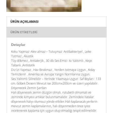
ÜRÜN AÇIKLAMASI
ÜRÜN ETIKETLERI
Detaylar
Koku Yapmaz Alev almaz – Tutuşmaz Antibakteriyel , Leke
Tutmaz , Akustik
Tüy dökmez , Antialerjik , 30 db Ses Emici Isı Yalıtımlı , Keçe
Tabanlı ,Antistatik
Diz İzi Yapmaz , Hav Bırakmaz , Yerden Isıtmaya Uygun , Kolay
Temizlenir . Amerika ve Avrupa Yangın Normlarına Uygun.
Ses Yalıtımlı Silinebilir – Yerinde Yıkamaya Uygun Saf Boyları : 133
cm. Göbek Deseni Mevcut ise 200cmx200cm ve üzeri yapılabilir.
Döşenecek Zemin Şartları
Halı döşenecek zemin düzgün olmalı, rutubetli olmamalı ve
zeminde kimyevi artıklar bulunmamalıdır. Zemindeki hatalar
döşenecek halıyı olumsuz yönde etkiler.Halı kaplanacak yerlerin
mevcut zemin kaplamalarının, halı döşenmeden önce iyice
incelenerek kaplama için uygun olup olmadığı tespit edilmelidir.