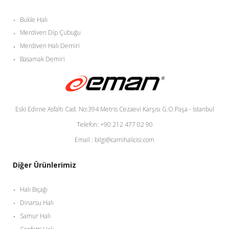
Bukle Halı
Merdiven Dip Çubuğu
Merdiven Halı Demiri
Basamak Demiri
Eski Edirne Asfaltı Cad. No:394 Metris Cezaevi Karşısı G.O.Paşa - İstanbul
Telefon: +90 212 477 02 90
Email : bilgi@camihalicisi.com
Diğer Ürünlerimiz
Halı Bıçağı
Dinarsu Halı
Samur Halı