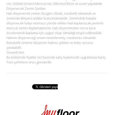
cm. Göbek Deseni Mevcut ise 200cmx200cm ve üzeri yapılabilir.
Döşenecek Zemin Şartları
Halı döşenecek zemin düzgün olmalı, rutubetli olmamalı ve
zeminde kimyevi artıklar bulunmamalıdır. Zemindeki hatalar
döşenecek halıyı olumsuz yönde etkiler.Halı kaplanacak yerlerin
mevcut zemin kaplamalarının, halı döşenmeden önce iyice
incelenerek kaplama için uygun olup olmadığı tespit edilmelidir.
Halının döşeneceği ortam temizlenmiş, rutubetsiz olmalıdır.
Rutubetli zemine döşenen halınız çekme ve koku sorunu
yaratabilir.
Önemli Not:
Bu bölüm’de fiyatlar m2 bazında satış fiyatımızdır uygulaması hariç,
Tüm şehirlere ürün gönderilir.