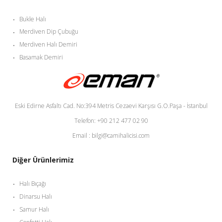
Bukle Halı
Merdiven Dip Çubuğu
Merdiven Halı Demiri
Basamak Demiri
Eski Edirne Asfaltı Cad. No:394 Metris Cezaevi Karşısı G.O.Paşa - İstanbul
Telefon: +90 212 477 02 90
Email : bilgi@camihalicisi.com
Diğer Ürünlerimiz
Halı Bıçağı
Dinarsu Halı
Samur Halı