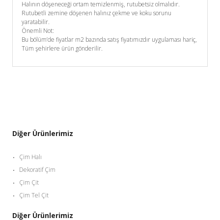
Halının döşeneceği ortam temizlenmiş, rutubetsiz olmalıdır.
Rutubetli zemine döşenen halınız çekme ve koku sorunu
yaratabilir.
Önemli Not:
Bu bölüm’de fiyatlar m2 bazında satış fiyatımızdır uygulaması hariç,
Tüm şehirlere ürün gönderilir.
Diğer Ürünlerimiz
Çim Halı
Dekoratif Çim
Çim Çit
Çim Tel Çit
Diğer Ürünlerimiz