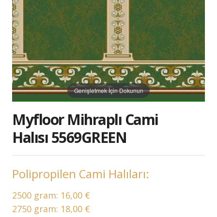
Genişletmek İçin Dokunun
Myfloor Mihraplı Cami
Halısı 5569GREEN
Polipropilen Cami Halıları:
2500 gram:
16,00 €
2750 gram:
18,00 €