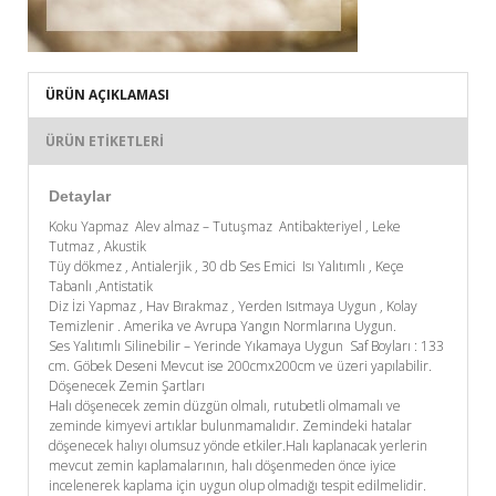
ÜRÜN AÇIKLAMASI
ÜRÜN ETIKETLERI
Detaylar
Koku Yapmaz Alev almaz – Tutuşmaz Antibakteriyel , Leke
Tutmaz , Akustik
Tüy dökmez , Antialerjik , 30 db Ses Emici Isı Yalıtımlı , Keçe
Tabanlı ,Antistatik
Diz İzi Yapmaz , Hav Bırakmaz , Yerden Isıtmaya Uygun , Kolay
Temizlenir . Amerika ve Avrupa Yangın Normlarına Uygun.
Ses Yalıtımlı Silinebilir – Yerinde Yıkamaya Uygun Saf Boyları : 133
cm. Göbek Deseni Mevcut ise 200cmx200cm ve üzeri yapılabilir.
Döşenecek Zemin Şartları
Halı döşenecek zemin düzgün olmalı, rutubetli olmamalı ve
zeminde kimyevi artıklar bulunmamalıdır. Zemindeki hatalar
döşenecek halıyı olumsuz yönde etkiler.Halı kaplanacak yerlerin
mevcut zemin kaplamalarının, halı döşenmeden önce iyice
incelenerek kaplama için uygun olup olmadığı tespit edilmelidir.