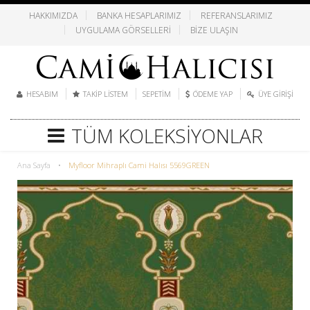
HAKKIMIZDA
BANKA HESAPLARIMIZ
REFERANSLARIMIZ
UYGULAMA GÖRSELLERI
BIZE ULAŞIN
HESABIM
TAKIP LISTEM
SEPETIM
ÖDEME YAP
ÜYE GIRIŞI
TÜM KOLEKSIYONLAR
Ana Sayfa
•
Myfloor Mihraplı Cami Halısı 5569GREEN