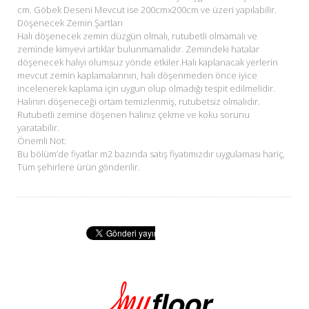
cm. Göbek Deseni Mevcut ise 200cmx200cm ve üzeri yapılabilir.
Döşenecek Zemin Şartları
Halı döşenecek zemin düzgün olmalı, rutubetli olmamalı ve
zeminde kimyevi artıklar bulunmamalıdır. Zemindeki hatalar
döşenecek halıyı olumsuz yönde etkiler.Halı kaplanacak yerlerin
mevcut zemin kaplamalarının, halı döşenmeden önce iyice
incelenerek kaplama için uygun olup olmadığı tespit edilmelidir.
Halının döşeneceği ortam temizlenmiş, rutubetsiz olmalıdır.
Rutubetli zemine döşenen halınız çekme ve koku sorunu
yaratabilir.
Önemli Not:
Bu bölüm’de fiyatlar m2 bazında satış fiyatımızdır uygulaması hariç,
Tüm şehirlere ürün gönderilir.