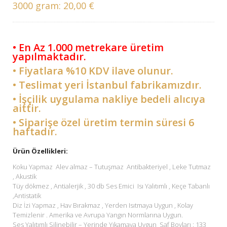
3000 gram:
20,00 €
• En Az 1.000 metrekare üretim
yapılmaktadır.
• Fiyatlara %10 KDV ilave olunur.
• Teslimat yeri İstanbul fabrikamızdır.
• İşçilik uygulama nakliye bedeli alıcıya
aittir.
• Siparişe özel üretim termin süresi 6
haftadır.
Ürün Özellikleri:
Koku Yapmaz Alev almaz – Tutuşmaz Antibakteriyel , Leke Tutmaz
, Akustik
Tüy dökmez , Antialerjik , 30 db Ses Emici Isı Yalıtımlı , Keçe Tabanlı
,Antistatik
Diz İzi Yapmaz , Hav Bırakmaz , Yerden Isıtmaya Uygun , Kolay
Temizlenir . Amerika ve Avrupa Yangın Normlarına Uygun.
Ses Yalıtımlı Silinebilir – Yerinde Yıkamaya Uygun Saf Boyları : 133