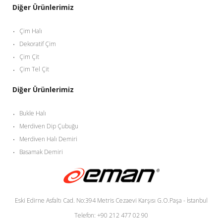
Diğer Ürünlerimiz
Çim Halı
Dekoratif Çim
Çim Çit
Çim Tel Çit
Diğer Ürünlerimiz
Bukle Halı
Merdiven Dip Çubuğu
Merdiven Halı Demiri
Basamak Demiri
Eski Edirne Asfaltı Cad. No:394 Metris Cezaevi Karşısı G.O.Paşa - İstanbul
Telefon: +90 212 477 02 90