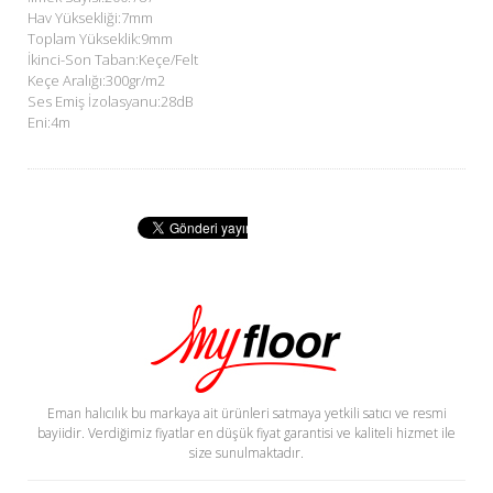
Hav Yüksekliği:7mm
Toplam Yükseklik:9mm
İkinci-Son Taban:Keçe/Felt
Keçe Aralığı:300gr/m2
Ses Emiş İzolasyanu:28dB
Eni:4m
Eman halıcılık bu markaya ait ürünleri satmaya yetkili satıcı ve resmi
bayiidir. Verdiğimiz fiyatlar en düşük fiyat garantisi ve kaliteli hizmet ile
size sunulmaktadır.