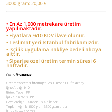
3000 gram:
20,00 €
• En Az 1.000 metrekare üretim
yapılmaktadır.
• Fiyatlara %10 KDV ilave olunur.
• Teslimat yeri İstanbul fabrikamızdır.
• İşçilik uygulama nakliye bedeli alıcıya
aittir.
• Siparişe özel üretim termin süresi 6
haftadır.
Ürün Özellikleri:
Üretim Yöntemi:Chromojet Baskı Desenli Tuft Saxony
İğne Aralığı:1/10
Birinci Taban:PP
İplik Cinsi: %100 PP
Hava Aralığı: 1000’den 1800’e kadar
Toplam Ağırlık: 1500 gram 3500 gram arası
İlmek Sayısı:200.787