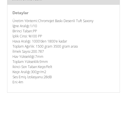
Detaylar
Üretim Yöntemi:Chromojet Baskı Desenli Tuft Saxony
İğne Aralığı:1/10
Birinci Taban:PP
İplik Cinsi: %100 PP
Hava Aralığı: 1000’den 1800’e kadar
Toplam Ağırlık: 1500 gram 3500 gram arası
İlmek Sayısı:200.787
Hav Yüksekliği:7mm
Toplam Yükseklik:9mm
İkinci-Son Taban:Keçe/Felt
Keçe Aralığı:300gr/m2
Ses Emiş İzolasyanu:28dB
Eni:4m