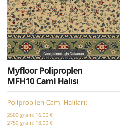
Genişletmek İçin Dokunun
Myfloor Poliproplen
MFH10 Cami Halısı
Polipropilen Cami Halıları:
2500 gram:
16,00 €
2750 gram:
18,00 €