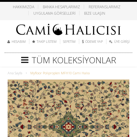
HAKKIMIZDA
BANKA HESAPLARIMIZ
REFERANSLARIMIZ
UYGULAMA GÖRSELLERI
BIZE ULAŞIN
HESABIM
TAKIP LISTEM
SEPETIM
ÖDEME YAP
ÜYE GIRIŞI
TÜM KOLEKSIYONLAR
Ana Sayfa
•
Myfloor Poliproplen MFH10 Cami Halısı