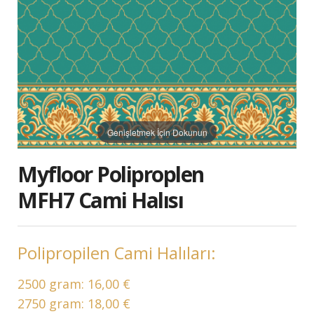
Genişletmek İçin Dokunun
Myfloor Poliproplen
MFH7 Cami Halısı
Polipropilen Cami Halıları:
2500 gram:
16,00 €
2750 gram:
18,00 €