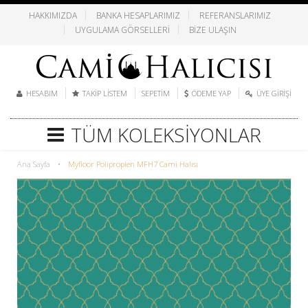
HAKKIMIZDA
BANKA HESAPLARIMIZ
REFERANSLARIMIZ
UYGULAMA GÖRSELLERI
BIZE ULAŞIN
HESABIM
TAKIP LISTEM
SEPETIM
ÖDEME YAP
ÜYE GIRIŞI
TÜM KOLEKSIYONLAR
Ana Sayfa
•
Myfloor Poliproplen MFH7 Cami Halısı