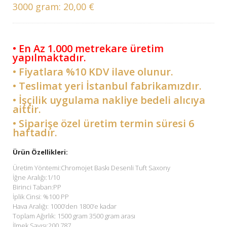
3000 gram:
20,00 €
• En Az 1.000 metrekare üretim
yapılmaktadır.
• Fiyatlara %10 KDV ilave olunur.
• Teslimat yeri İstanbul fabrikamızdır.
• İşçilik uygulama nakliye bedeli alıcıya
aittir.
• Siparişe özel üretim termin süresi 6
haftadır.
Ürün Özellikleri:
Üretim Yöntemi:Chromojet Baskı Desenli Tuft Saxony
İğne Aralığı:1/10
Birinci Taban:PP
İplik Cinsi: %100 PP
Hava Aralığı: 1000’den 1800’e kadar
Toplam Ağırlık: 1500 gram 3500 gram arası
İlmek Sayısı:200.787