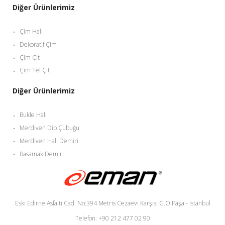
Diğer Ürünlerimiz
Çim Halı
Dekoratif Çim
Çim Çit
Çim Tel Çit
Diğer Ürünlerimiz
Bukle Halı
Merdiven Dip Çubuğu
Merdiven Halı Demiri
Basamak Demiri
Eski Edirne Asfaltı Cad. No:394 Metris Cezaevi Karşısı G.O.Paşa - İstanbul
Telefon: +90 212 477 02 90