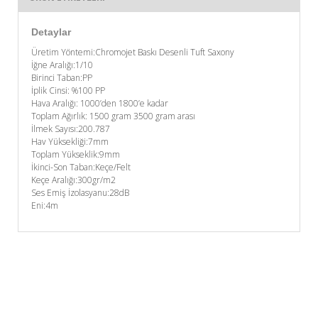
Detaylar
Üretim Yöntemi:Chromojet Baskı Desenli Tuft Saxony
İğne Aralığı:1/10
Birinci Taban:PP
İplik Cinsi: %100 PP
Hava Aralığı: 1000’den 1800’e kadar
Toplam Ağırlık: 1500 gram 3500 gram arası
İlmek Sayısı:200.787
Hav Yüksekliği:7mm
Toplam Yükseklik:9mm
İkinci-Son Taban:Keçe/Felt
Keçe Aralığı:300gr/m2
Ses Emiş İzolasyanu:28dB
Eni:4m