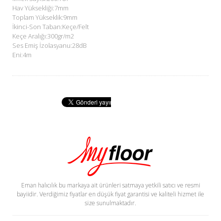
Hav Yüksekliği:7mm
Toplam Yükseklik:9mm
İkinci-Son Taban:Keçe/Felt
Keçe Aralığı:300gr/m2
Ses Emiş İzolasyanu:28dB
Eni:4m
Eman halıcılık bu markaya ait ürünleri satmaya yetkili satıcı ve resmi
bayiidir. Verdiğimiz fiyatlar en düşük fiyat garantisi ve kaliteli hizmet ile
size sunulmaktadır.