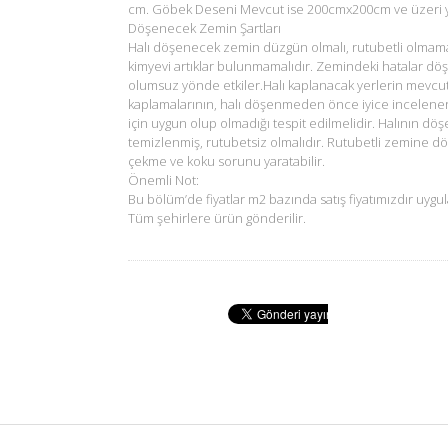
cm. Göbek Deseni Mevcut ise 200cmx200cm ve üzeri ya
Döşenecek Zemin Şartları
Halı döşenecek zemin düzgün olmalı, rutubetli olmam
kimyevi artıklar bulunmamalıdır. Zemindeki hatalar dö
olumsuz yönde etkiler.Halı kaplanacak yerlerin mevcu
kaplamalarının, halı döşenmeden önce iyice incelene
için uygun olup olmadığı tespit edilmelidir. Halının d
temizlenmiş, rutubetsiz olmalıdır. Rutubetli zemine d
çekme ve koku sorunu yaratabilir.
Önemli Not:
Bu bölüm’de fiyatlar m2 bazında satış fiyatımızdır uygul
Tüm şehirlere ürün gönderilir.