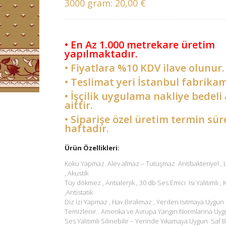
3000 gram:
20,00 €
• En Az 1.000 metrekare üretim
yapılmaktadır.
• Fiyatlara %10 KDV ilave olunur.
• Teslimat yeri İstanbul fabrikam
• İşçilik uygulama nakliye bedeli 
aittir.
• Siparişe özel üretim termin sür
haftadır.
Ürün Özellikleri:
Koku Yapmaz Alev almaz – Tutuşmaz Antibakteriyel ,
, Akustik
Tüy dökmez , Antialerjik , 30 db Ses Emici Isı Yalıtımlı ,
,Antistatik
Diz İzi Yapmaz , Hav Bırakmaz , Yerden Isıtmaya Uygun 
Temizlenir . Amerika ve Avrupa Yangın Normlarına Uyg
Ses Yalıtımlı Silinebilir – Yerinde Yıkamaya Uygun Saf B