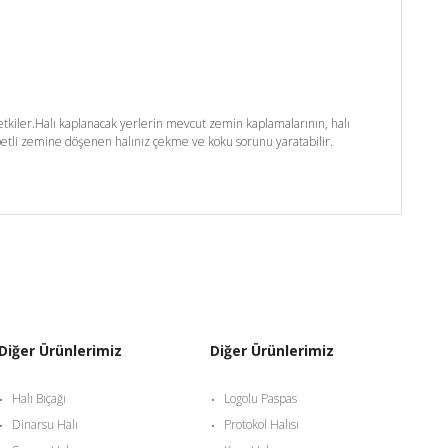
kiler.Halı kaplanacak yerlerin mevcut zemin kaplamalarının, halı
etli zemine döşenen halınız çekme ve koku sorunu yaratabilir.
Diğer Ürünlerimiz
Diğer Ürünlerimiz
Halı Bıçağı
Logolu Paspas
Dinarsu Halı
Protokol Halısı