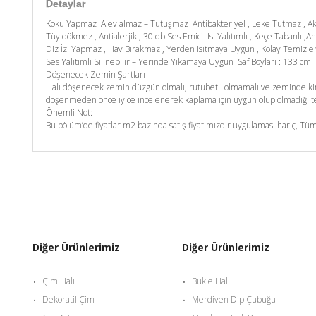
Detaylar
Koku Yapmaz Alev almaz – Tutuşmaz Antibakteriyel , Leke Tutmaz , A
Tüy dökmez , Antialerjik , 30 db Ses Emici Isı Yalıtımlı , Keçe Tabanlı ,An
Diz İzi Yapmaz , Hav Bırakmaz , Yerden Isıtmaya Uygun , Kolay Temizl
Ses Yalıtımlı Silinebilir – Yerinde Yıkamaya Uygun Saf Boyları : 133 c
Döşenecek Zemin Şartları
Halı döşenecek zemin düzgün olmalı, rutubetli olmamalı ve zeminde kim
döşenmeden önce iyice incelenerek kaplama için uygun olup olmadığı tes
Önemli Not:
Bu bölüm’de fiyatlar m2 bazında satış fiyatımızdır uygulaması hariç, Tüm
Diğer Ürünlerimiz
Diğer Ürünlerimiz
Çim Halı
Bukle Halı
Dekoratif Çim
Merdiven Dip Çubuğu