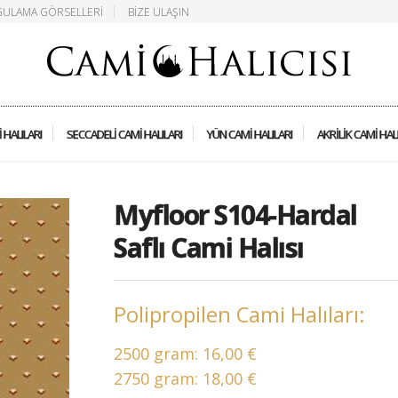
ULAMA GÖRSELLERI
BIZE ULAŞIN
 HALILARI
SECCADELI CAMI HALILARI
YÜN CAMI HALILARI
AKRILIK CAMI HAL
Myfloor S104-Hardal
Saflı Cami Halısı
Polipropilen Cami Halıları:
2500 gram:
16,00 €
2750 gram:
18,00 €