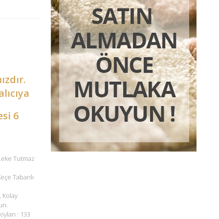
ızdır.
alıcıya
esi 6
 Leke Tutmaz
 Keçe Tabanlı
, Kolay
un.
oyları : 133