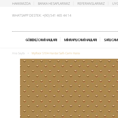
HAKKIMIZDA
BANKA HESAPLARIMIZ
REFERANSLARIMIZ
UYG
WHATSAPP DESTEK: +(90) 541 465 44 14
GÖBEKLI CAMI HALILARI
MIHRAPLI CAMI HALILARI
SAFLI CAMI
Ana Sayfa
•
Myfloor S104-Hardal Saflı Cami Halısı