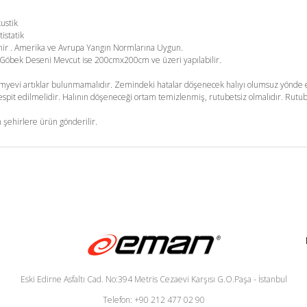
kustik
tistatik
enir . Amerika ve Avrupa Yangın Normlarına Uygun.
m. Göbek Deseni Mevcut ise 200cmx200cm ve üzeri yapılabilir.
yevi artıklar bulunmamalıdır. Zemindeki hatalar döşenecek halıyı olumsuz yönde et
pit edilmelidir. Halının döşeneceği ortam temizlenmiş, rutubetsiz olmalıdır. Rutub
 şehirlere ürün gönderilir.
Eski Edirne Asfaltı Cad. No:394 Metris Cezaevi Karşısı G.O.Paşa - İstanbul
Telefon: +90 212 477 02 90