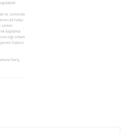
pılabilir.
alı ve zeminde
şenecek halıyı
t zemin
rek kaplama
öşeneceği ortam
öşenen halınız
aması hariç,