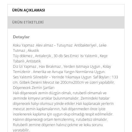
ÜRÜN AÇIKLAMASI
ÜRÜN ETIKETLERI
Detaylar
Koku Yapmaz Alev almaz – Tutuşmaz Antibakteriyel , Leke
Tutmaz , Akustik
Tüy dökmez , Antialerjik , 30 db Ses Emici Isı Yalıtımlı , Keçe
Tabanlı ,Antistatik
Diz İzi Yapmaz , Hav Bırakmaz , Yerden Isıtmaya Uygun , Kolay
Temizlenir . Amerika ve Avrupa Yangın Normlarına Uygun.
Ses Yalıtımlı Silinebilir – Yerinde Yıkamaya Uygun Saf Boyları : 133
cm. Göbek Deseni Mevcut ise 200cmx200cm ve üzeri yapılabilir.
Döşenecek Zemin Şartları
Halı döşenecek zemin düzgün olmalı, rutubetli olmamalı ve
zeminde kimyevi artıklar bulunmamalıdır. Zemindeki hatalar
döşenecek halıyı olumsuz yönde etkiler.Halı kaplanacak yerlerin
mevcut zemin kaplamalarının, halı döşenmeden önce iyice
incelenerek kaplama için uygun olup olmadığı tespit edilmelidir.
Halının döşeneceği ortam temizlenmiş, rutubetsiz olmalıdır.
Rutubetli zemine döşenen halınız çekme ve koku sorunu
yaratabilir.