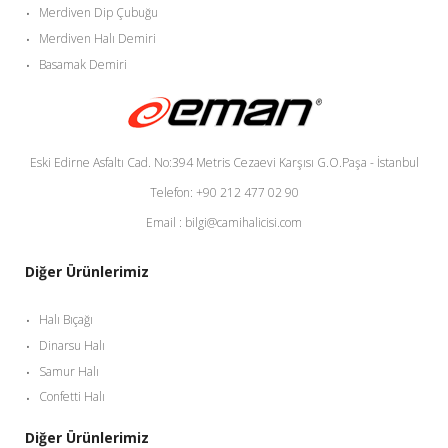
Merdiven Dip Çubuğu
Merdiven Halı Demiri
Basamak Demiri
Eski Edirne Asfaltı Cad. No:394 Metris Cezaevi Karşısı G.O.Paşa - İstanbul
Telefon: +90 212 477 02 90
Email : bilgi@camihalicisi.com
Diğer Ürünlerimiz
Halı Bıçağı
Dinarsu Halı
Samur Halı
Confetti Halı
Diğer Ürünlerimiz