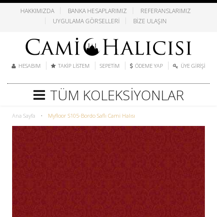
HAKKIMIZDA
BANKA HESAPLARIMIZ
REFERANSLARIMIZ
UYGULAMA GÖRSELLERI
BIZE ULAŞIN
HESABIM
TAKIP LISTEM
SEPETIM
ÖDEME YAP
ÜYE GIRIŞI
TÜM KOLEKSIYONLAR
Ana Sayfa
•
Myfloor S105-Bordo Saflı Cami Halısı