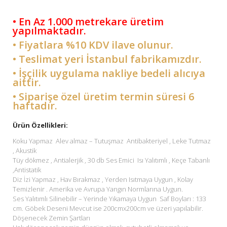
• En Az 1.000 metrekare üretim
yapılmaktadır.
• Fiyatlara %10 KDV ilave olunur.
• Teslimat yeri İstanbul fabrikamızdır.
• İşçilik uygulama nakliye bedeli alıcıya
aittir.
• Siparişe özel üretim termin süresi 6
haftadır.
Ürün Özellikleri:
Koku Yapmaz Alev almaz – Tutuşmaz Antibakteriyel , Leke Tutmaz
, Akustik
Tüy dökmez , Antialerjik , 30 db Ses Emici Isı Yalıtımlı , Keçe Tabanlı
,Antistatik
Diz İzi Yapmaz , Hav Bırakmaz , Yerden Isıtmaya Uygun , Kolay
Temizlenir . Amerika ve Avrupa Yangın Normlarına Uygun.
Ses Yalıtımlı Silinebilir – Yerinde Yıkamaya Uygun Saf Boyları : 133
cm. Göbek Deseni Mevcut ise 200cmx200cm ve üzeri yapılabilir.
Döşenecek Zemin Şartları