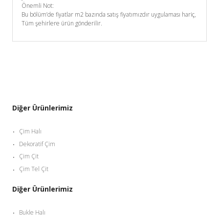
Önemli Not:
Bu bölüm’de fiyatlar m2 bazında satış fiyatımızdır uygulaması hariç,
Tüm şehirlere ürün gönderilir.
Diğer Ürünlerimiz
Çim Halı
Dekoratif Çim
Çim Çit
Çim Tel Çit
Diğer Ürünlerimiz
Bukle Halı