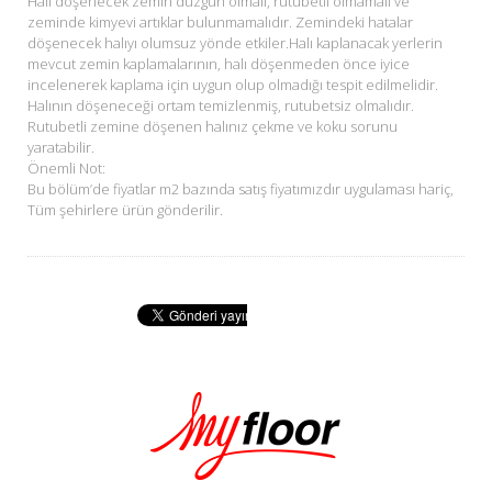
Halı döşenecek zemin düzgün olmalı, rutubetli olmamalı ve
zeminde kimyevi artıklar bulunmamalıdır. Zemindeki hatalar
döşenecek halıyı olumsuz yönde etkiler.Halı kaplanacak yerlerin
mevcut zemin kaplamalarının, halı döşenmeden önce iyice
incelenerek kaplama için uygun olup olmadığı tespit edilmelidir.
Halının döşeneceği ortam temizlenmiş, rutubetsiz olmalıdır.
Rutubetli zemine döşenen halınız çekme ve koku sorunu
yaratabilir.
Önemli Not:
Bu bölüm’de fiyatlar m2 bazında satış fiyatımızdır uygulaması hariç,
Tüm şehirlere ürün gönderilir.