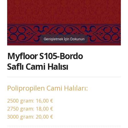
Genişletmek İçin Dokunun
Myfloor S105-Bordo
Saflı Cami Halısı
Polipropilen Cami Halıları:
2500 gram:
16,00 €
2750 gram:
18,00 €
3000 gram:
20,00 €