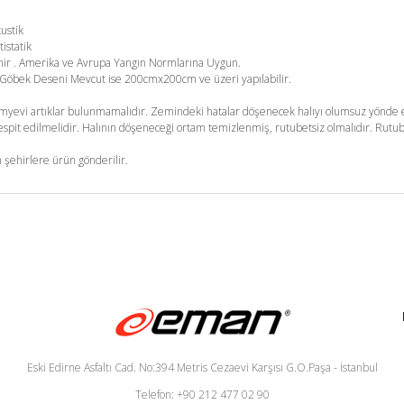
kustik
tistatik
enir . Amerika ve Avrupa Yangın Normlarına Uygun.
m. Göbek Deseni Mevcut ise 200cmx200cm ve üzeri yapılabilir.
yevi artıklar bulunmamalıdır. Zemindeki hatalar döşenecek halıyı olumsuz yönde et
pit edilmelidir. Halının döşeneceği ortam temizlenmiş, rutubetsiz olmalıdır. Rutub
 şehirlere ürün gönderilir.
Eski Edirne Asfaltı Cad. No:394 Metris Cezaevi Karşısı G.O.Paşa - İstanbul
Telefon: +90 212 477 02 90