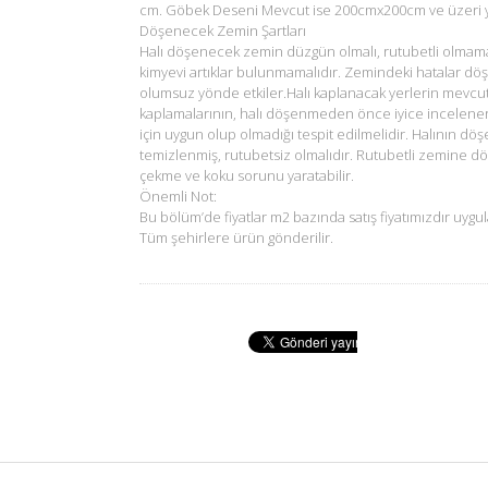
cm. Göbek Deseni Mevcut ise 200cmx200cm ve üzeri ya
Döşenecek Zemin Şartları
Halı döşenecek zemin düzgün olmalı, rutubetli olmam
kimyevi artıklar bulunmamalıdır. Zemindeki hatalar dö
olumsuz yönde etkiler.Halı kaplanacak yerlerin mevcu
kaplamalarının, halı döşenmeden önce iyice incelene
için uygun olup olmadığı tespit edilmelidir. Halının d
temizlenmiş, rutubetsiz olmalıdır. Rutubetli zemine d
çekme ve koku sorunu yaratabilir.
Önemli Not:
Bu bölüm’de fiyatlar m2 bazında satış fiyatımızdır uygul
Tüm şehirlere ürün gönderilir.