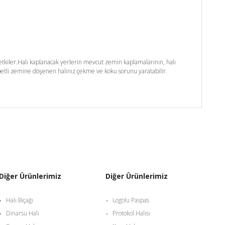
kiler.Halı kaplanacak yerlerin mevcut zemin kaplamalarının, halı
etli zemine döşenen halınız çekme ve koku sorunu yaratabilir.
Diğer Ürünlerimiz
Diğer Ürünlerimiz
Halı Bıçağı
Logolu Paspas
Dinarsu Halı
Protokol Halısı