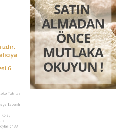
ızdır.
alıcıya
esi 6
 Leke Tutmaz
 Keçe Tabanlı
, Kolay
un.
oyları : 133