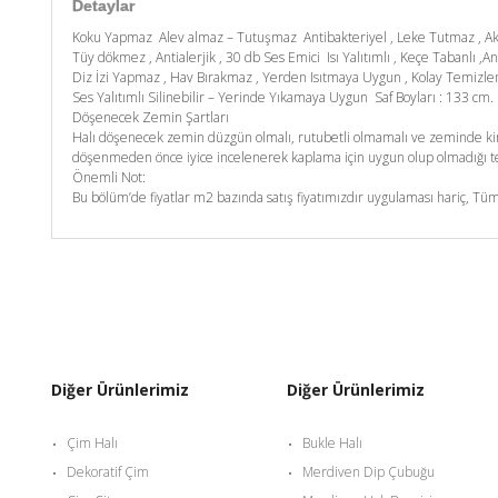
Detaylar
Koku Yapmaz Alev almaz – Tutuşmaz Antibakteriyel , Leke Tutmaz , A
Tüy dökmez , Antialerjik , 30 db Ses Emici Isı Yalıtımlı , Keçe Tabanlı ,An
Diz İzi Yapmaz , Hav Bırakmaz , Yerden Isıtmaya Uygun , Kolay Temizl
Ses Yalıtımlı Silinebilir – Yerinde Yıkamaya Uygun Saf Boyları : 133 c
Döşenecek Zemin Şartları
Halı döşenecek zemin düzgün olmalı, rutubetli olmamalı ve zeminde kim
döşenmeden önce iyice incelenerek kaplama için uygun olup olmadığı tes
Önemli Not:
Bu bölüm’de fiyatlar m2 bazında satış fiyatımızdır uygulaması hariç, Tüm
Diğer Ürünlerimiz
Diğer Ürünlerimiz
Çim Halı
Bukle Halı
Dekoratif Çim
Merdiven Dip Çubuğu