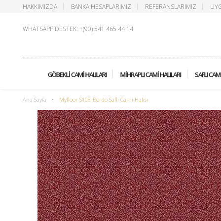
HAKKIMIZDA
BANKA HESAPLARIMIZ
REFERANSLARIMIZ
UYG
WHATSAPP DESTEK: +(90) 541 465 44 14
GÖBEKLI CAMI HALILARI
MIHRAPLI CAMI HALILARI
SAFLI CAMI
Ana Sayfa
•
Myfloor S108-Bordo Saflı Cami Halısı