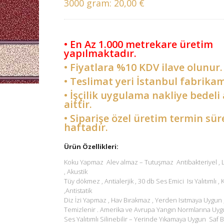
3000 gram:
20,00 €
• En Az 1.000 metrekare üretim
yapılmaktadır.
• Fiyatlara %10 KDV ilave olunur.
• Teslimat yeri İstanbul fabrikam
• İşçilik uygulama nakliye bedeli 
aittir.
• Siparişe özel üretim termin sür
haftadır.
Ürün Özellikleri:
Koku Yapmaz Alev almaz – Tutuşmaz Antibakteriyel ,
, Akustik
Tüy dökmez , Antialerjik , 30 db Ses Emici Isı Yalıtımlı ,
,Antistatik
Diz İzi Yapmaz , Hav Bırakmaz , Yerden Isıtmaya Uygun 
Temizlenir . Amerika ve Avrupa Yangın Normlarına Uyg
Ses Yalıtımlı Silinebilir – Yerinde Yıkamaya Uygun Saf B