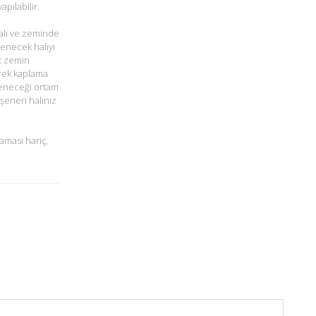
pılabilir.
alı ve zeminde
şenecek halıyı
t zemin
rek kaplama
öşeneceği ortam
öşenen halınız
aması hariç,