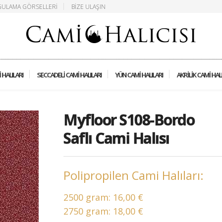
ULAMA GÖRSELLERI
BIZE ULAŞIN
 HALILARI
SECCADELI CAMI HALILARI
YÜN CAMI HALILARI
AKRILIK CAMI HAL
Myfloor S108-Bordo
Saflı Cami Halısı
Polipropilen Cami Halıları:
2500 gram:
16,00 €
2750 gram:
18,00 €