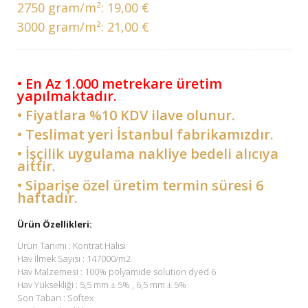
2750 gram/m²:
19,00 €
3000 gram/m²:
21,00 €
• En Az 1.000 metrekare üretim
yapılmaktadır.
• Fiyatlara %10 KDV ilave olunur.
• Teslimat yeri İstanbul fabrikamızdır.
• İşçilik uygulama nakliye bedeli alıcıya
aittir.
• Siparişe özel üretim termin süresi 6
haftadır.
Ürün Özellikleri:
Ürün Tanımı : Kontrat Halısı
Hav İlmek Sayısı : 147000/m2
Hav Malzemesi : 100% polyamide solution dyed 6
Hav Yüksekliği : 5,5 mm ± 5% , 6,5 mm ± 5%
Son Taban : Softex