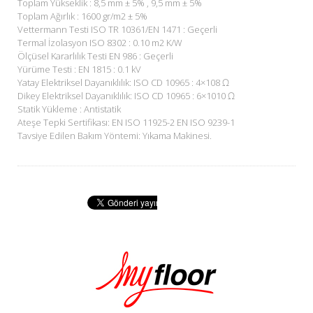
Toplam Yükseklik : 8,5 mm ± 5% , 9,5 mm ± 5%
Toplam Ağırlık : 1600 gr/m2 ± 5%
Vettermann Testi ISO TR 10361/EN 1471 : Geçerli
Termal İzolasyon ISO 8302 : 0.10 m2 K/W
Ölçüsel Kararlılık Testi EN 986 : Geçerli
Yürüme Testi : EN 1815 : 0.1 kV
Yatay Elektriksel Dayanıklılık: ISO CD 10965 : 4×108 Ω
Dikey Elektriksel Dayanıklılık: ISO CD 10965 : 6×1010 Ω
Statik Yükleme : Antistatik
Ateşe Tepki Sertifikası: EN ISO 11925-2 EN ISO 9239-1
Tavsiye Edilen Bakım Yöntemi: Yıkama Makinesi.