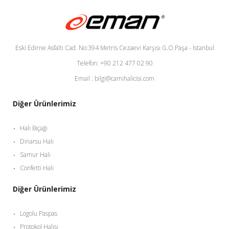
Eski Edirne Asfaltı Cad. No:394 Metris Cezaevi Karşısı G.O.Paşa - İstanbul
Telefon: +90 212 477 02 90
Email : bilgi@camihalicisi.com
Diğer Ürünlerimiz
Halı Bıçağı
Dinarsu Halı
Samur Halı
Confetti Halı
Diğer Ürünlerimiz
Logolu Paspas
Protokol Halısı