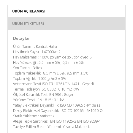
ÜRÜN AÇIKLAMASI
ÜRÜN ETIKETLERI
Detaylar
Ürün Tanımı : Kontrat Halısı
Hav İlmek Sayısı : 147000/m2
Hav Malzemesi : 100% polyamide solution dyed 6
Hav Yüksekliği : 5,5 mm ± 5% , 6,5 mm ± 5%
Son Taban : Softex
Toplam Yükseklik : 8,5 mm ± 5% , 9,5 mm ± 5%
Toplam Ağırlık : 1600 gr/m2 ± 5%
Vettermann Testi ISO TR 10361/EN 1471 : Geçerli
Termal İzolasyon ISO 8302 : 0.10 m2 K/W
Ölçüsel Kararlılık Testi EN 986 : Geçerli
Yürüme Testi : EN 1815 : 0.1 kV
Yatay Elektriksel Dayanıklılık: ISO CD 10965 : 4×108 Ω
Dikey Elektriksel Dayanıklılık: ISO CD 10965 : 6×1010 Ω
Statik Yükleme : Antistatik
Ateşe Tepki Sertifikası: EN ISO 11925-2 EN ISO 9239-1
Tavsiye Edilen Bakım Yöntemi: Yıkama Makinesi.