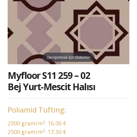
Genişletmek İçin Dokunun
Myfloor S11 259 – 02
Bej Yurt-Mescit Halısı
Poliamid Tufting:
2300 gram/m²:
16,00 €
2500 gram/m²:
17,50 €