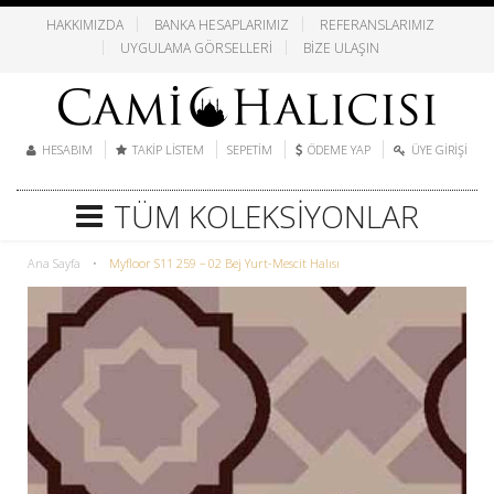
HAKKIMIZDA
BANKA HESAPLARIMIZ
REFERANSLARIMIZ
UYGULAMA GÖRSELLERI
BIZE ULAŞIN
HESABIM
TAKIP LISTEM
SEPETIM
ÖDEME YAP
ÜYE GIRIŞI
TÜM KOLEKSIYONLAR
Ana Sayfa
•
Myfloor S11 259 – 02 Bej Yurt-Mescit Halısı