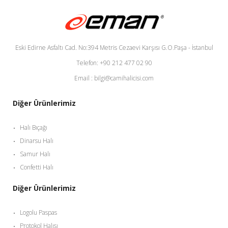
Eski Edirne Asfaltı Cad. No:394 Metris Cezaevi Karşısı G.O.Paşa - İstanbul
Telefon: +90 212 477 02 90
Email : bilgi@camihalicisi.com
Diğer Ürünlerimiz
Halı Bıçağı
Dinarsu Halı
Samur Halı
Confetti Halı
Diğer Ürünlerimiz
Logolu Paspas
Protokol Halısı