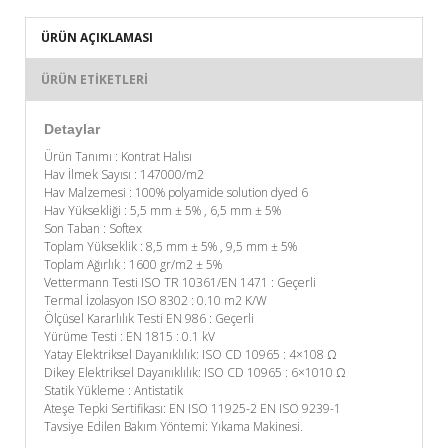
ÜRÜN AÇIKLAMASI
ÜRÜN ETIKETLERI
Detaylar
Ürün Tanımı : Kontrat Halısı
Hav İlmek Sayısı : 147000/m2
Hav Malzemesi : 100% polyamide solution dyed 6
Hav Yüksekliği : 5,5 mm ± 5% , 6,5 mm ± 5%
Son Taban : Softex
Toplam Yükseklik : 8,5 mm ± 5% , 9,5 mm ± 5%
Toplam Ağırlık : 1600 gr/m2 ± 5%
Vettermann Testi ISO TR 10361/EN 1471 : Geçerli
Termal İzolasyon ISO 8302 : 0.10 m2 K/W
Ölçüsel Kararlılık Testi EN 986 : Geçerli
Yürüme Testi : EN 1815 : 0.1 kV
Yatay Elektriksel Dayanıklılık: ISO CD 10965 : 4×108 Ω
Dikey Elektriksel Dayanıklılık: ISO CD 10965 : 6×1010 Ω
Statik Yükleme : Antistatik
Ateşe Tepki Sertifikası: EN ISO 11925-2 EN ISO 9239-1
Tavsiye Edilen Bakım Yöntemi: Yıkama Makinesi.