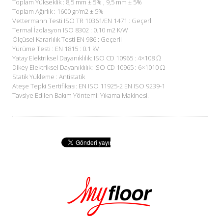
Toplam Yükseklik : 8,5 mm ± 5% , 9,5 mm ± 5%
Toplam Ağırlık : 1600 gr/m2 ± 5%
Vettermann Testi ISO TR 10361/EN 1471 : Geçerli
Termal İzolasyon ISO 8302 : 0.10 m2 K/W
Ölçüsel Kararlılık Testi EN 986 : Geçerli
Yürüme Testi : EN 1815 : 0.1 kV
Yatay Elektriksel Dayanıklılık: ISO CD 10965 : 4×108 Ω
Dikey Elektriksel Dayanıklılık: ISO CD 10965 : 6×1010 Ω
Statik Yükleme : Antistatik
Ateşe Tepki Sertifikası: EN ISO 11925-2 EN ISO 9239-1
Tavsiye Edilen Bakım Yöntemi: Yıkama Makinesi.