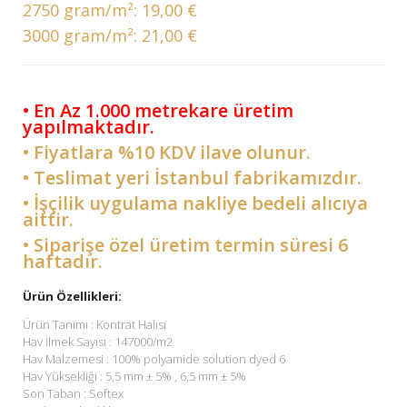
2750 gram/m²:
19,00 €
3000 gram/m²:
21,00 €
• En Az 1.000 metrekare üretim
yapılmaktadır.
• Fiyatlara %10 KDV ilave olunur.
• Teslimat yeri İstanbul fabrikamızdır.
• İşçilik uygulama nakliye bedeli alıcıya
aittir.
• Siparişe özel üretim termin süresi 6
haftadır.
Ürün Özellikleri:
Ürün Tanımı : Kontrat Halısı
Hav İlmek Sayısı : 147000/m2
Hav Malzemesi : 100% polyamide solution dyed 6
Hav Yüksekliği : 5,5 mm ± 5% , 6,5 mm ± 5%
Son Taban : Softex