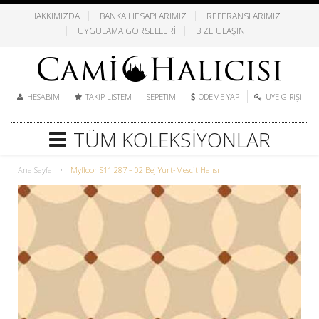
HAKKIMIZDA
BANKA HESAPLARIMIZ
REFERANSLARIMIZ
UYGULAMA GÖRSELLERI
BIZE ULAŞIN
HESABIM
TAKIP LISTEM
SEPETIM
ÖDEME YAP
ÜYE GIRIŞI
TÜM KOLEKSIYONLAR
Ana Sayfa
•
Myfloor S11 287 – 02 Bej Yurt-Mescit Halısı