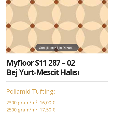
Genişletmek İçin Dokunun
Myfloor S11 287 – 02
Bej Yurt-Mescit Halısı
Poliamid Tufting:
2300 gram/m²:
16,00 €
2500 gram/m²:
17,50 €