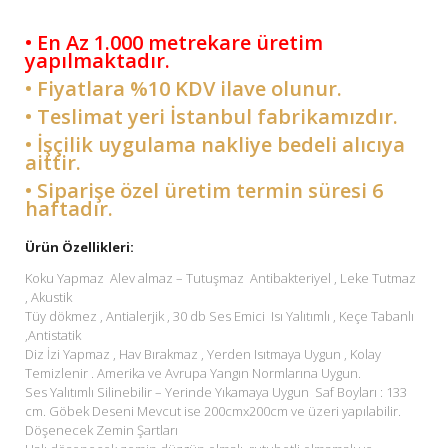
• En Az 1.000 metrekare üretim
yapılmaktadır.
• Fiyatlara %10 KDV ilave olunur.
• Teslimat yeri İstanbul fabrikamızdır.
• İşçilik uygulama nakliye bedeli alıcıya
aittir.
• Siparişe özel üretim termin süresi 6
haftadır.
Ürün Özellikleri:
Koku Yapmaz Alev almaz – Tutuşmaz Antibakteriyel , Leke Tutmaz
, Akustik
Tüy dökmez , Antialerjik , 30 db Ses Emici Isı Yalıtımlı , Keçe Tabanlı
,Antistatik
Diz İzi Yapmaz , Hav Bırakmaz , Yerden Isıtmaya Uygun , Kolay
Temizlenir . Amerika ve Avrupa Yangın Normlarına Uygun.
Ses Yalıtımlı Silinebilir – Yerinde Yıkamaya Uygun Saf Boyları : 133
cm. Göbek Deseni Mevcut ise 200cmx200cm ve üzeri yapılabilir.
Döşenecek Zemin Şartları