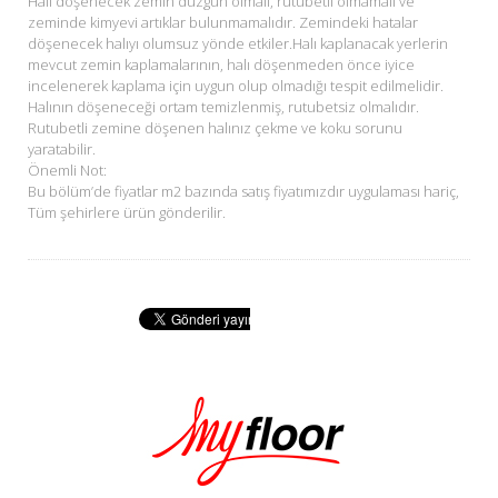
Halı döşenecek zemin düzgün olmalı, rutubetli olmamalı ve
zeminde kimyevi artıklar bulunmamalıdır. Zemindeki hatalar
döşenecek halıyı olumsuz yönde etkiler.Halı kaplanacak yerlerin
mevcut zemin kaplamalarının, halı döşenmeden önce iyice
incelenerek kaplama için uygun olup olmadığı tespit edilmelidir.
Halının döşeneceği ortam temizlenmiş, rutubetsiz olmalıdır.
Rutubetli zemine döşenen halınız çekme ve koku sorunu
yaratabilir.
Önemli Not:
Bu bölüm’de fiyatlar m2 bazında satış fiyatımızdır uygulaması hariç,
Tüm şehirlere ürün gönderilir.