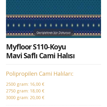
Genişletmek İçin Dokunun
Myfloor S110-Koyu
Mavi Saflı Cami Halısı
Polipropilen Cami Halıları:
2500 gram:
16,00 €
2750 gram:
18,00 €
3000 gram:
20,00 €