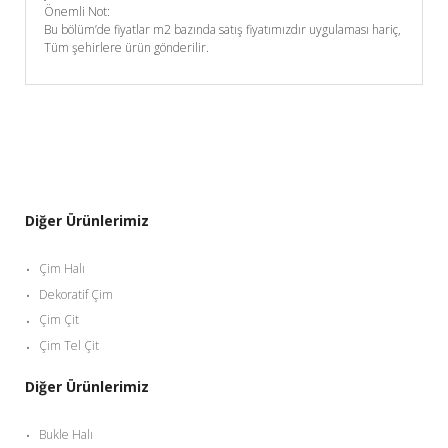
Önemli Not:
Bu bölüm’de fiyatlar m2 bazında satış fiyatımızdır uygulaması hariç,
Tüm şehirlere ürün gönderilir.
Diğer Ürünlerimiz
Çim Halı
Dekoratif Çim
Çim Çit
Çim Tel Çit
Diğer Ürünlerimiz
Bukle Halı