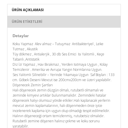
ÜRÜN AÇIKLAMASI
ÜRÜN ETIKETLERI
Detaylar
Koku Yapmaz Alev almaz – Tutuşmaz Antibakteriyel , Leke
Tutmaz , Akustik
Tüy dökmez , Antialerjik , 30 db Ses Emici Isı Yalıtımlı , Keçe
Tabanlı ,Antistatik
Diz İzi Yapmaz , Hav Bırakmaz , Yerden Isıtmaya Uygun , Kolay
Temizlenir . Amerika ve Avrupa Yangın Normlarına Uygun.
Ses Yalıtımlı Silinebilir – Yerinde Yıkamaya Uygun Saf Boyları : 133
cm. Göbek Deseni Mevcut ise 200cmx200cm ve üzeri yapılabilir.
Döşenecek Zemin Şartları
Halı döşenecek zemin düzgün olmalı, rutubetli olmamalı ve
zeminde kimyevi artıklar bulunmamalıdır. Zemindeki hatalar
döşenecek halıyı olumsuz yönde etkiler.Halı kaplanacak yerlerin
mevcut zemin kaplamalarının, halı döşenmeden önce iyice
incelenerek kaplama için uygun olup olmadığı tespit edilmelidir.
Halının döşeneceği ortam temizlenmiş, rutubetsiz olmalıdır.
Rutubetli zemine döşenen halınız çekme ve koku sorunu
yaratabilir.