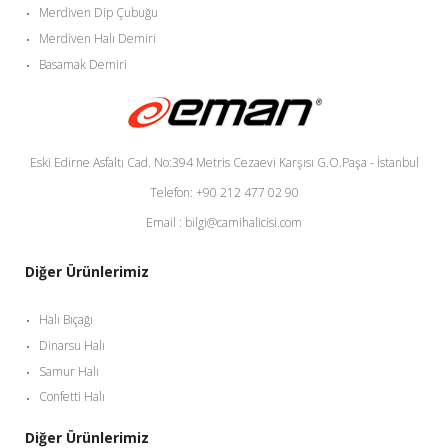
Merdiven Dip Çubuğu
Merdiven Halı Demiri
Basamak Demiri
Eski Edirne Asfaltı Cad. No:394 Metris Cezaevi Karşısı G.O.Paşa - İstanbul
Telefon: +90 212 477 02 90
Email : bilgi@camihalicisi.com
Diğer Ürünlerimiz
Halı Bıçağı
Dinarsu Halı
Samur Halı
Confetti Halı
Diğer Ürünlerimiz