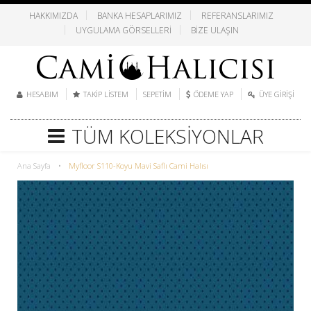
HAKKIMIZDA
BANKA HESAPLARIMIZ
REFERANSLARIMIZ
UYGULAMA GÖRSELLERI
BIZE ULAŞIN
HESABIM
TAKIP LISTEM
SEPETIM
ÖDEME YAP
ÜYE GIRIŞI
TÜM KOLEKSIYONLAR
Ana Sayfa
•
Myfloor S110-Koyu Mavi Saflı Cami Halısı