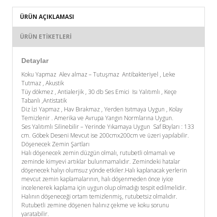
ÜRÜN AÇIKLAMASI
ÜRÜN ETIKETLERI
Detaylar
Koku Yapmaz Alev almaz – Tutuşmaz Antibakteriyel , Leke
Tutmaz , Akustik
Tüy dökmez , Antialerjik , 30 db Ses Emici Isı Yalıtımlı , Keçe
Tabanlı ,Antistatik
Diz İzi Yapmaz , Hav Bırakmaz , Yerden Isıtmaya Uygun , Kolay
Temizlenir . Amerika ve Avrupa Yangın Normlarına Uygun.
Ses Yalıtımlı Silinebilir – Yerinde Yıkamaya Uygun Saf Boyları : 133
cm. Göbek Deseni Mevcut ise 200cmx200cm ve üzeri yapılabilir.
Döşenecek Zemin Şartları
Halı döşenecek zemin düzgün olmalı, rutubetli olmamalı ve
zeminde kimyevi artıklar bulunmamalıdır. Zemindeki hatalar
döşenecek halıyı olumsuz yönde etkiler.Halı kaplanacak yerlerin
mevcut zemin kaplamalarının, halı döşenmeden önce iyice
incelenerek kaplama için uygun olup olmadığı tespit edilmelidir.
Halının döşeneceği ortam temizlenmiş, rutubetsiz olmalıdır.
Rutubetli zemine döşenen halınız çekme ve koku sorunu
yaratabilir.