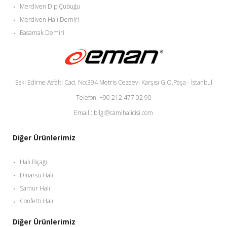
Merdiven Dip Çubuğu
Merdiven Halı Demiri
Basamak Demiri
Eski Edirne Asfaltı Cad. No:394 Metris Cezaevi Karşısı G.O.Paşa - İstanbul
Telefon: +90 212 477 02 90
Email : bilgi@camihalicisi.com
Diğer Ürünlerimiz
Halı Bıçağı
Dinarsu Halı
Samur Halı
Confetti Halı
Diğer Ürünlerimiz