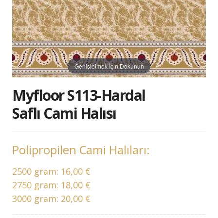
Genişletmek İçin Dokunun
Myfloor S113-Hardal
Saflı Cami Halısı
Polipropilen Cami Halıları:
2500 gram:
16,00 €
2750 gram:
18,00 €
3000 gram:
20,00 €