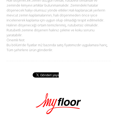
Halı döşenecek zemin düzgün olmalı, rutubetli olmamalı ve
zeminde kimyevi artıklar bulunmamalıdır. Zemindeki hatalar
döşenecek halıyı olumsuz yönde etkiler.Halı kaplanacak yerlerin
mevcut zemin kaplamalarının, halı döşenmeden önce iyice
incelenerek kaplama için uygun olup olmadığı tespit edilmelidir.
Halının döşeneceği ortam temizlenmiş, rutubetsiz olmalıdır.
Rutubetli zemine döşenen halınız çekme ve koku sorunu
yaratabilir.
Önemli Not:
Bu bölüm’de fiyatlar m2 bazında satış fiyatımızdır uygulaması hariç,
Tüm şehirlere ürün gönderilir.