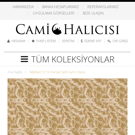
HAKKIMIZDA
BANKA HESAPLARIMIZ
REFERANSLARIMIZ
UYGULAMA GÖRSELLERI
BIZE ULAŞIN
HESABIM
TAKIP LISTEM
SEPETIM
ÖDEME YAP
ÜYE GIRIŞI
TÜM KOLEKSIYONLAR
Ana Sayfa
•
Myfloor S113-Hardal Saflı Cami Halısı