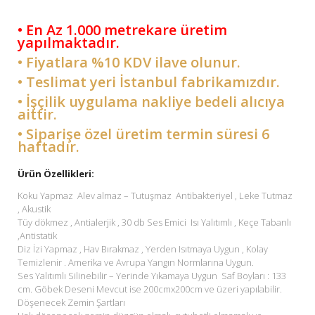
• En Az 1.000 metrekare üretim
yapılmaktadır.
• Fiyatlara %10 KDV ilave olunur.
• Teslimat yeri İstanbul fabrikamızdır.
• İşçilik uygulama nakliye bedeli alıcıya
aittir.
• Siparişe özel üretim termin süresi 6
haftadır.
Ürün Özellikleri:
Koku Yapmaz Alev almaz – Tutuşmaz Antibakteriyel , Leke Tutmaz
, Akustik
Tüy dökmez , Antialerjik , 30 db Ses Emici Isı Yalıtımlı , Keçe Tabanlı
,Antistatik
Diz İzi Yapmaz , Hav Bırakmaz , Yerden Isıtmaya Uygun , Kolay
Temizlenir . Amerika ve Avrupa Yangın Normlarına Uygun.
Ses Yalıtımlı Silinebilir – Yerinde Yıkamaya Uygun Saf Boyları : 133
cm. Göbek Deseni Mevcut ise 200cmx200cm ve üzeri yapılabilir.
Döşenecek Zemin Şartları