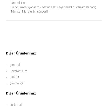
Önemli Not:
Bu bölüm’de fiyatlar m2 bazında satış fiyatımızdır uygulaması hariç,
Tüm şehirlere ürün gönderilir.
Diğer Ürünlerimiz
Çim Halı
Dekoratif Çim
Çim Çit
Çim Tel Çit
Diğer Ürünlerimiz
Bukle Halı