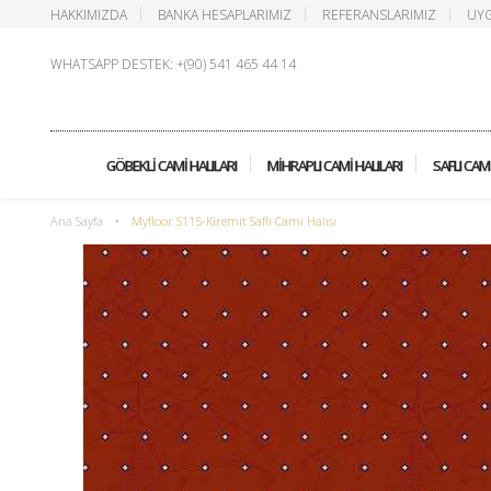
HAKKIMIZDA
BANKA HESAPLARIMIZ
REFERANSLARIMIZ
UYG
WHATSAPP DESTEK: +(90) 541 465 44 14
GÖBEKLI CAMI HALILARI
MIHRAPLI CAMI HALILARI
SAFLI CAMI
Ana Sayfa
•
Myfloor S115-Kiremit Saflı Cami Halısı