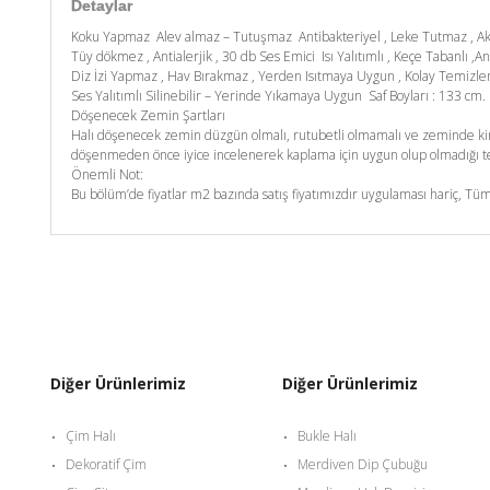
Detaylar
Koku Yapmaz Alev almaz – Tutuşmaz Antibakteriyel , Leke Tutmaz , A
Tüy dökmez , Antialerjik , 30 db Ses Emici Isı Yalıtımlı , Keçe Tabanlı ,An
Diz İzi Yapmaz , Hav Bırakmaz , Yerden Isıtmaya Uygun , Kolay Temizl
Ses Yalıtımlı Silinebilir – Yerinde Yıkamaya Uygun Saf Boyları : 133 c
Döşenecek Zemin Şartları
Halı döşenecek zemin düzgün olmalı, rutubetli olmamalı ve zeminde kim
döşenmeden önce iyice incelenerek kaplama için uygun olup olmadığı tes
Önemli Not:
Bu bölüm’de fiyatlar m2 bazında satış fiyatımızdır uygulaması hariç, Tüm
Diğer Ürünlerimiz
Diğer Ürünlerimiz
Çim Halı
Bukle Halı
Dekoratif Çim
Merdiven Dip Çubuğu