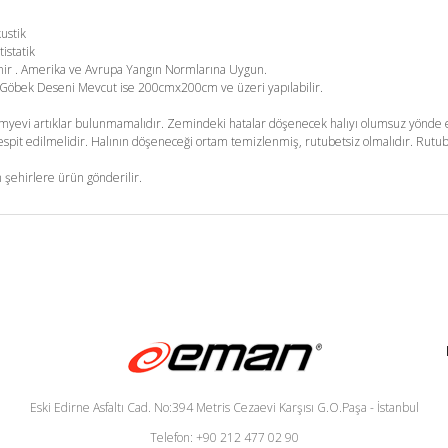
kustik
tistatik
enir . Amerika ve Avrupa Yangın Normlarına Uygun.
m. Göbek Deseni Mevcut ise 200cmx200cm ve üzeri yapılabilir.
yevi artıklar bulunmamalıdır. Zemindeki hatalar döşenecek halıyı olumsuz yönde et
pit edilmelidir. Halının döşeneceği ortam temizlenmiş, rutubetsiz olmalıdır. Rutub
 şehirlere ürün gönderilir.
Eski Edirne Asfaltı Cad. No:394 Metris Cezaevi Karşısı G.O.Paşa - İstanbul
Telefon: +90 212 477 02 90