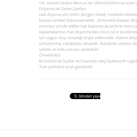
cm. Göbek Deseni Mevcut ise 200cmx200cm ve üzeri ya
Döşenecek Zemin Şartları
Halı döşenecek zemin düzgün olmalı, rutubetli olmam
kimyevi artıklar bulunmamalıdır. Zemindeki hatalar dö
olumsuz yönde etkiler.Halı kaplanacak yerlerin mevcu
kaplamalarının, halı döşenmeden önce iyice incelene
için uygun olup olmadığı tespit edilmelidir. Halının d
temizlenmiş, rutubetsiz olmalıdır. Rutubetli zemine d
çekme ve koku sorunu yaratabilir.
Önemli Not:
Bu bölüm’de fiyatlar m2 bazında satış fiyatımızdır uygul
Tüm şehirlere ürün gönderilir.