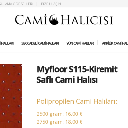
ULAMA GÖRSELLERI
BIZE ULAŞIN
 HALILARI
SECCADELI CAMI HALILARI
YÜN CAMI HALILARI
AKRILIK CAMI HAL
Myfloor S115-Kiremit
Saflı Cami Halısı
Polipropilen Cami Halıları:
2500 gram:
16,00 €
2750 gram:
18,00 €