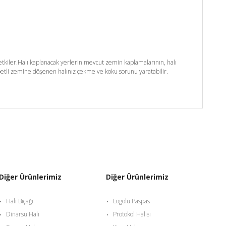
kiler.Halı kaplanacak yerlerin mevcut zemin kaplamalarının, halı
etli zemine döşenen halınız çekme ve koku sorunu yaratabilir.
Diğer Ürünlerimiz
Diğer Ürünlerimiz
Halı Bıçağı
Logolu Paspas
Dinarsu Halı
Protokol Halısı