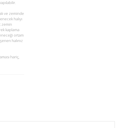
pılabilir.
alı ve zeminde
şenecek halıyı
t zemin
rek kaplama
öşeneceği ortam
öşenen halınız
aması hariç,