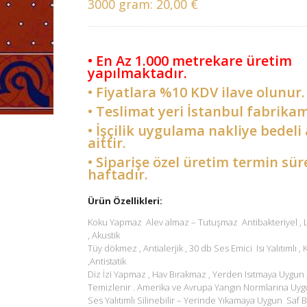
3000 gram:
20,00 €
• En Az 1.000 metrekare üretim
yapılmaktadır.
• Fiyatlara %10 KDV ilave olunur.
• Teslimat yeri İstanbul fabrikam
• İşçilik uygulama nakliye bedeli 
aittir.
• Siparişe özel üretim termin sür
haftadır.
Ürün Özellikleri:
Koku Yapmaz Alev almaz – Tutuşmaz Antibakteriyel ,
, Akustik
Tüy dökmez , Antialerjik , 30 db Ses Emici Isı Yalıtımlı ,
,Antistatik
Diz İzi Yapmaz , Hav Bırakmaz , Yerden Isıtmaya Uygun 
Temizlenir . Amerika ve Avrupa Yangın Normlarına Uyg
Ses Yalıtımlı Silinebilir – Yerinde Yıkamaya Uygun Saf B