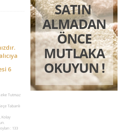
ızdır.
alıcıya
esi 6
 Leke Tutmaz
 Keçe Tabanlı
, Kolay
un.
oyları : 133