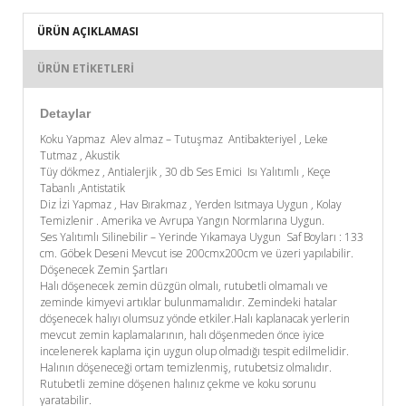
ÜRÜN AÇIKLAMASI
ÜRÜN ETIKETLERI
Detaylar
Koku Yapmaz Alev almaz – Tutuşmaz Antibakteriyel , Leke
Tutmaz , Akustik
Tüy dökmez , Antialerjik , 30 db Ses Emici Isı Yalıtımlı , Keçe
Tabanlı ,Antistatik
Diz İzi Yapmaz , Hav Bırakmaz , Yerden Isıtmaya Uygun , Kolay
Temizlenir . Amerika ve Avrupa Yangın Normlarına Uygun.
Ses Yalıtımlı Silinebilir – Yerinde Yıkamaya Uygun Saf Boyları : 133
cm. Göbek Deseni Mevcut ise 200cmx200cm ve üzeri yapılabilir.
Döşenecek Zemin Şartları
Halı döşenecek zemin düzgün olmalı, rutubetli olmamalı ve
zeminde kimyevi artıklar bulunmamalıdır. Zemindeki hatalar
döşenecek halıyı olumsuz yönde etkiler.Halı kaplanacak yerlerin
mevcut zemin kaplamalarının, halı döşenmeden önce iyice
incelenerek kaplama için uygun olup olmadığı tespit edilmelidir.
Halının döşeneceği ortam temizlenmiş, rutubetsiz olmalıdır.
Rutubetli zemine döşenen halınız çekme ve koku sorunu
yaratabilir.