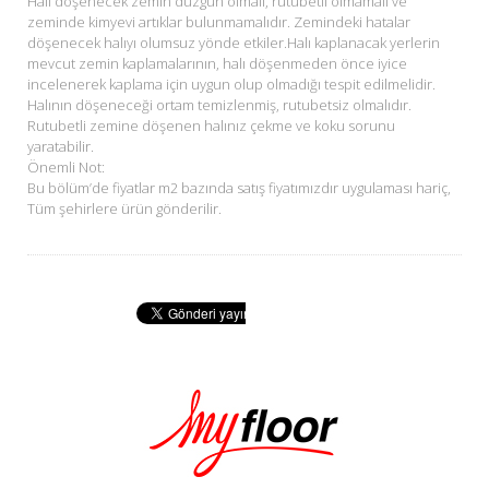
Halı döşenecek zemin düzgün olmalı, rutubetli olmamalı ve
zeminde kimyevi artıklar bulunmamalıdır. Zemindeki hatalar
döşenecek halıyı olumsuz yönde etkiler.Halı kaplanacak yerlerin
mevcut zemin kaplamalarının, halı döşenmeden önce iyice
incelenerek kaplama için uygun olup olmadığı tespit edilmelidir.
Halının döşeneceği ortam temizlenmiş, rutubetsiz olmalıdır.
Rutubetli zemine döşenen halınız çekme ve koku sorunu
yaratabilir.
Önemli Not:
Bu bölüm’de fiyatlar m2 bazında satış fiyatımızdır uygulaması hariç,
Tüm şehirlere ürün gönderilir.