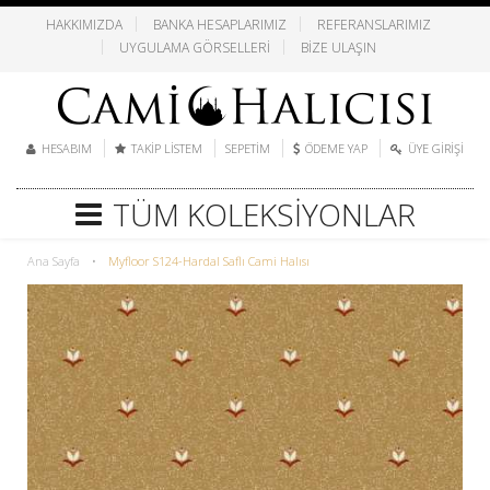
HAKKIMIZDA
BANKA HESAPLARIMIZ
REFERANSLARIMIZ
UYGULAMA GÖRSELLERI
BIZE ULAŞIN
HESABIM
TAKIP LISTEM
SEPETIM
ÖDEME YAP
ÜYE GIRIŞI
TÜM KOLEKSIYONLAR
Ana Sayfa
•
Myfloor S124-Hardal Saflı Cami Halısı