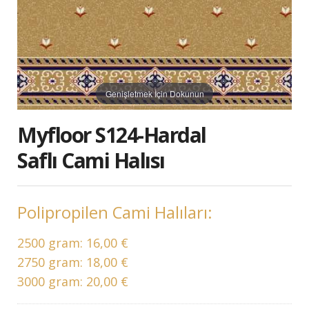
Genişletmek İçin Dokunun
Myfloor S124-Hardal
Saflı Cami Halısı
Polipropilen Cami Halıları:
2500 gram:
16,00 €
2750 gram:
18,00 €
3000 gram:
20,00 €