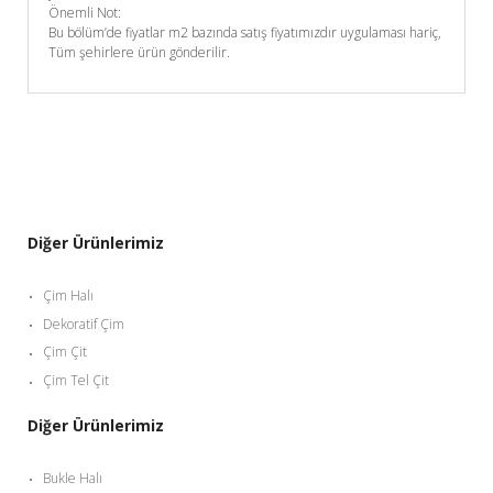
Önemli Not:
Bu bölüm’de fiyatlar m2 bazında satış fiyatımızdır uygulaması hariç,
Tüm şehirlere ürün gönderilir.
Diğer Ürünlerimiz
Çim Halı
Dekoratif Çim
Çim Çit
Çim Tel Çit
Diğer Ürünlerimiz
Bukle Halı