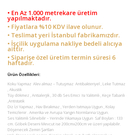
• En Az 1.000 metrekare üretim
yapılmaktadır.
• Fiyatlara %10 KDV ilave olunur.
• Teslimat yeri İstanbul fabrikamızdır.
• İşçilik uygulama nakliye bedeli alıcıya
aittir.
• Siparişe özel üretim termin süresi 6
haftadır.
Ürün Özellikleri:
Koku Yapmaz Alev almaz – Tutuşmaz Antibakteriyel , Leke Tutmaz
, Akustik
Tüy dökmez , Antialerjik , 30 db Ses Emici Isı Yalıtımlı , Keçe Tabanlı
,Antistatik
Diz İzi Yapmaz , Hav Bırakmaz , Yerden Isıtmaya Uygun , Kolay
Temizlenir . Amerika ve Avrupa Yangın Normlarına Uygun.
Ses Yalıtımlı Silinebilir – Yerinde Yıkamaya Uygun Saf Boyları : 133
cm. Göbek Deseni Mevcut ise 200cmx200cm ve üzeri yapılabilir.
Döşenecek Zemin Şartları