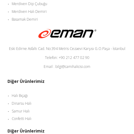
Merdiven Dip Çubuğu
Merdiven Halı Demiri
Basamak Demiri
Eski Edirne Asfaltı Cad. No:394 Metris Cezaevi Karşısı G.O.Paşa - İstanbul
Telefon: +90 212 477 02 90
Email : bilgi@camihalicisi.com
Diğer Ürünlerimiz
Halı Bıçağı
Dinarsu Halı
Samur Halı
Confetti Halı
Diğer Ürünlerimiz