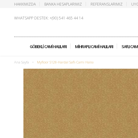
HAKKIMIZDA
BANKA HESAPLARIMIZ
REFERANSLARIMIZ
UYG
WHATSAPP DESTEK: +(90) 541 465 44 14
GÖBEKLI CAMI HALILARI
MIHRAPLI CAMI HALILARI
SAFLI CAMI
Ana Sayfa
•
Myfloor S128-Hardal Saflı Cami Halısı