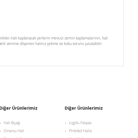
kiler.Halı kaplanacak yerlerin mevcut zemin kaplamalarının, halı
etli zemine döşenen halınız çekme ve koku sorunu yaratabilir.
Diğer Ürünlerimiz
Diğer Ürünlerimiz
Halı Bıçağı
Logolu Paspas
Dinarsu Halı
Protokol Halısı