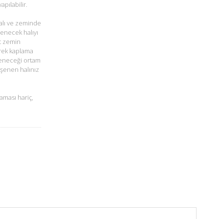
pılabilir.
alı ve zeminde
şenecek halıyı
t zemin
rek kaplama
öşeneceği ortam
öşenen halınız
aması hariç,