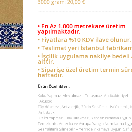
3000 gram:
20,00 €
• En Az 1.000 metrekare üretim
yapılmaktadır.
• Fiyatlara %10 KDV ilave olunur.
• Teslimat yeri İstanbul fabrikam
• İşçilik uygulama nakliye bedeli 
aittir.
• Siparişe özel üretim termin sür
haftadır.
Ürün Özellikleri:
Koku Yapmaz Alev almaz – Tutuşmaz Antibakteriyel ,
, Akustik
Tüy dökmez , Antialerjik , 30 db Ses Emici Isı Yalıtımlı ,
,Antistatik
Diz İzi Yapmaz , Hav Bırakmaz , Yerden Isıtmaya Uygun 
Temizlenir . Amerika ve Avrupa Yangın Normlarına Uyg
Ses Yalıtımlı Silinebilir – Yerinde Yıkamaya Uygun Saf B