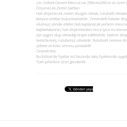
cm. Göbek Deseni Mevcut ise 200cmx200cm ve üzeri ya
Döşenecek Zemin Şartları
Halı döşenecek zemin düzgün olmalı, rutubetli olmam
kimyevi artıklar bulunmamalıdır. Zemindeki hatalar dö
olumsuz yönde etkiler.Halı kaplanacak yerlerin mevcu
kaplamalarının, halı döşenmeden önce iyice incelene
için uygun olup olmadığı tespit edilmelidir. Halının d
temizlenmiş, rutubetsiz olmalıdır. Rutubetli zemine d
çekme ve koku sorunu yaratabilir.
Önemli Not:
Bu bölüm’de fiyatlar m2 bazında satış fiyatımızdır uygul
Tüm şehirlere ürün gönderilir.