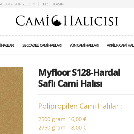
ULAMA GÖRSELLERI
BIZE ULAŞIN
 HALILARI
SECCADELI CAMI HALILARI
YÜN CAMI HALILARI
AKRILIK CAMI HAL
Myfloor S128-Hardal
Saflı Cami Halısı
Polipropilen Cami Halıları:
2500 gram:
16,00 €
2750 gram:
18,00 €