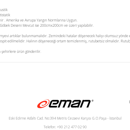
kustik
tistatik
enir . Amerika ve Avrupa Yangın Normlarına Uygun.
m. Göbek Deseni Mevcut ise 200cmx200cm ve üzeri yapılabilir.
yevi artıklar bulunmamalıdır. Zemindeki hatalar döşenecek halıyı olumsuz yönde et
pit edilmelidir. Halının döşeneceği ortam temizlenmiş, rutubetsiz olmalıdır. Rutub
 şehirlere ürün gönderilir.
Eski Edirne Asfaltı Cad. No:394 Metris Cezaevi Karşısı G.O.Paşa - İstanbul
Telefon: +90 212 477 02 90