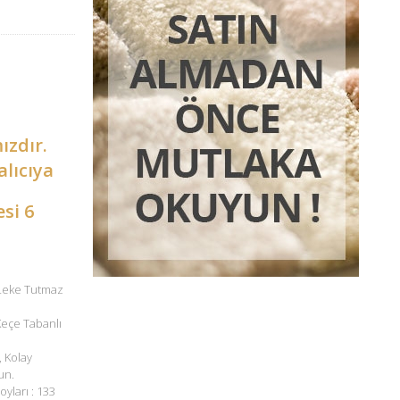
ızdır.
alıcıya
esi 6
 Leke Tutmaz
 Keçe Tabanlı
, Kolay
un.
oyları : 133