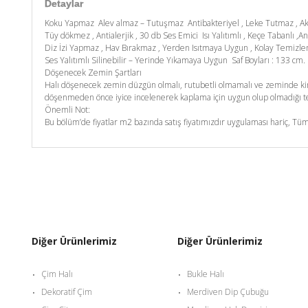
Detaylar
Koku Yapmaz Alev almaz – Tutuşmaz Antibakteriyel , Leke Tutmaz , A
Tüy dökmez , Antialerjik , 30 db Ses Emici Isı Yalıtımlı , Keçe Tabanlı ,An
Diz İzi Yapmaz , Hav Bırakmaz , Yerden Isıtmaya Uygun , Kolay Temizl
Ses Yalıtımlı Silinebilir – Yerinde Yıkamaya Uygun Saf Boyları : 133 c
Döşenecek Zemin Şartları
Halı döşenecek zemin düzgün olmalı, rutubetli olmamalı ve zeminde kim
döşenmeden önce iyice incelenerek kaplama için uygun olup olmadığı tes
Önemli Not:
Bu bölüm’de fiyatlar m2 bazında satış fiyatımızdır uygulaması hariç, Tüm
Diğer Ürünlerimiz
Diğer Ürünlerimiz
Çim Halı
Bukle Halı
Dekoratif Çim
Merdiven Dip Çubuğu