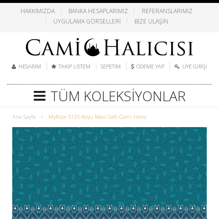
HAKKIMIZDA
BANKA HESAPLARIMIZ
REFERANSLARIMIZ
UYGULAMA GÖRSELLERI
BIZE ULAŞIN
HESABIM
TAKIP LISTEM
SEPETIM
ÖDEME YAP
ÜYE GIRIŞI
TÜM KOLEKSIYONLAR
Ana Sayfa
•
Myfloor S135-Koyu Mavi Saflı Cami Halısı