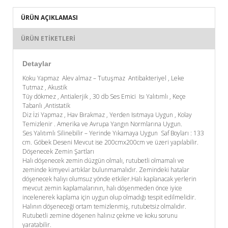
ÜRÜN AÇIKLAMASI
ÜRÜN ETIKETLERI
Detaylar
Koku Yapmaz Alev almaz – Tutuşmaz Antibakteriyel , Leke
Tutmaz , Akustik
Tüy dökmez , Antialerjik , 30 db Ses Emici Isı Yalıtımlı , Keçe
Tabanlı ,Antistatik
Diz İzi Yapmaz , Hav Bırakmaz , Yerden Isıtmaya Uygun , Kolay
Temizlenir . Amerika ve Avrupa Yangın Normlarına Uygun.
Ses Yalıtımlı Silinebilir – Yerinde Yıkamaya Uygun Saf Boyları : 133
cm. Göbek Deseni Mevcut ise 200cmx200cm ve üzeri yapılabilir.
Döşenecek Zemin Şartları
Halı döşenecek zemin düzgün olmalı, rutubetli olmamalı ve
zeminde kimyevi artıklar bulunmamalıdır. Zemindeki hatalar
döşenecek halıyı olumsuz yönde etkiler.Halı kaplanacak yerlerin
mevcut zemin kaplamalarının, halı döşenmeden önce iyice
incelenerek kaplama için uygun olup olmadığı tespit edilmelidir.
Halının döşeneceği ortam temizlenmiş, rutubetsiz olmalıdır.
Rutubetli zemine döşenen halınız çekme ve koku sorunu
yaratabilir.