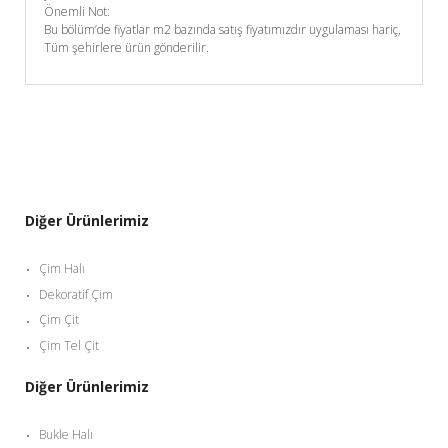
Önemli Not:
Bu bölüm’de fiyatlar m2 bazında satış fiyatımızdır uygulaması hariç,
Tüm şehirlere ürün gönderilir.
Diğer Ürünlerimiz
Çim Halı
Dekoratif Çim
Çim Çit
Çim Tel Çit
Diğer Ürünlerimiz
Bukle Halı