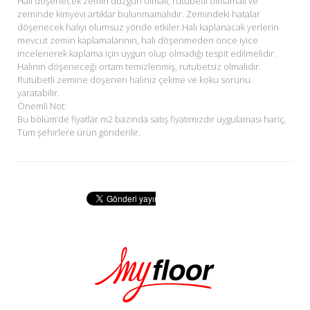
Halı döşenecek zemin düzgün olmalı, rutubetli olmamalı ve
zeminde kimyevi artıklar bulunmamalıdır. Zemindeki hatalar
döşenecek halıyı olumsuz yönde etkiler.Halı kaplanacak yerlerin
mevcut zemin kaplamalarının, halı döşenmeden önce iyice
incelenerek kaplama için uygun olup olmadığı tespit edilmelidir.
Halının döşeneceği ortam temizlenmiş, rutubetsiz olmalıdır.
Rutubetli zemine döşenen halınız çekme ve koku sorunu
yaratabilir.
Önemli Not:
Bu bölüm’de fiyatlar m2 bazında satış fiyatımızdır uygulaması hariç,
Tüm şehirlere ürün gönderilir.