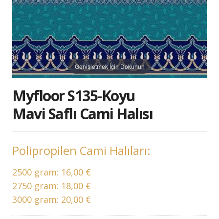
Genişletmek İçin Dokunun
Myfloor S135-Koyu
Mavi Saflı Cami Halısı
Polipropilen Cami Halıları:
2500 gram:
16,00 €
2750 gram:
18,00 €
3000 gram:
20,00 €