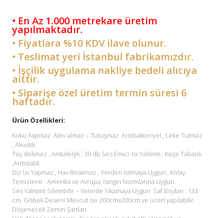
• En Az 1.000 metrekare üretim
yapılmaktadır.
• Fiyatlara %10 KDV ilave olunur.
• Teslimat yeri İstanbul fabrikamızdır.
• İşçilik uygulama nakliye bedeli alıcıya
aittir.
• Siparişe özel üretim termin süresi 6
haftadır.
Ürün Özellikleri:
Koku Yapmaz Alev almaz – Tutuşmaz Antibakteriyel , Leke Tutmaz
, Akustik
Tüy dökmez , Antialerjik , 30 db Ses Emici Isı Yalıtımlı , Keçe Tabanlı
,Antistatik
Diz İzi Yapmaz , Hav Bırakmaz , Yerden Isıtmaya Uygun , Kolay
Temizlenir . Amerika ve Avrupa Yangın Normlarına Uygun.
Ses Yalıtımlı Silinebilir – Yerinde Yıkamaya Uygun Saf Boyları : 133
cm. Göbek Deseni Mevcut ise 200cmx200cm ve üzeri yapılabilir.
Döşenecek Zemin Şartları