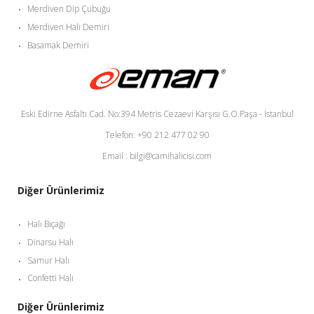
Merdiven Dip Çubuğu
Merdiven Halı Demiri
Basamak Demiri
Eski Edirne Asfaltı Cad. No:394 Metris Cezaevi Karşısı G.O.Paşa - İstanbul
Telefon: +90 212 477 02 90
Email : bilgi@camihalicisi.com
Diğer Ürünlerimiz
Halı Bıçağı
Dinarsu Halı
Samur Halı
Confetti Halı
Diğer Ürünlerimiz