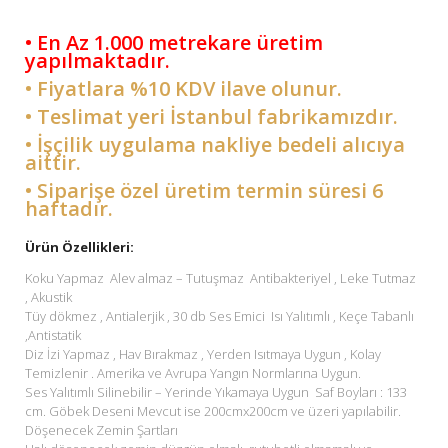
• En Az 1.000 metrekare üretim
yapılmaktadır.
• Fiyatlara %10 KDV ilave olunur.
• Teslimat yeri İstanbul fabrikamızdır.
• İşçilik uygulama nakliye bedeli alıcıya
aittir.
• Siparişe özel üretim termin süresi 6
haftadır.
Ürün Özellikleri:
Koku Yapmaz Alev almaz – Tutuşmaz Antibakteriyel , Leke Tutmaz
, Akustik
Tüy dökmez , Antialerjik , 30 db Ses Emici Isı Yalıtımlı , Keçe Tabanlı
,Antistatik
Diz İzi Yapmaz , Hav Bırakmaz , Yerden Isıtmaya Uygun , Kolay
Temizlenir . Amerika ve Avrupa Yangın Normlarına Uygun.
Ses Yalıtımlı Silinebilir – Yerinde Yıkamaya Uygun Saf Boyları : 133
cm. Göbek Deseni Mevcut ise 200cmx200cm ve üzeri yapılabilir.
Döşenecek Zemin Şartları