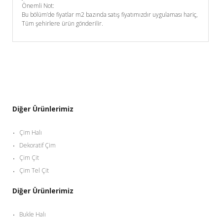
Önemli Not:
Bu bölüm’de fiyatlar m2 bazında satış fiyatımızdır uygulaması hariç,
Tüm şehirlere ürün gönderilir.
Diğer Ürünlerimiz
Çim Halı
Dekoratif Çim
Çim Çit
Çim Tel Çit
Diğer Ürünlerimiz
Bukle Halı