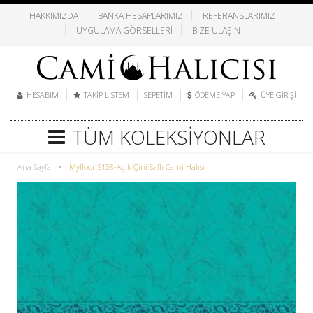
HAKKIMIZDA
BANKA HESAPLARIMIZ
REFERANSLARIMIZ
UYGULAMA GÖRSELLERI
BIZE ULAŞIN
HESABIM
TAKIP LISTEM
SEPETIM
ÖDEME YAP
ÜYE GIRIŞI
TÜM KOLEKSIYONLAR
Ana Sayfa
•
Myfloor S138-Açık Çini Saflı Cami Halısı