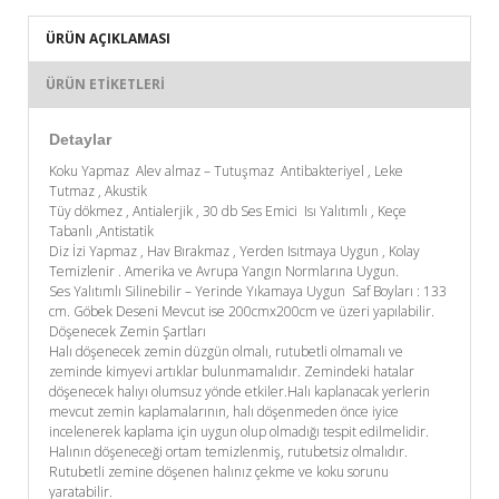
ÜRÜN AÇIKLAMASI
ÜRÜN ETIKETLERI
Detaylar
Koku Yapmaz Alev almaz – Tutuşmaz Antibakteriyel , Leke
Tutmaz , Akustik
Tüy dökmez , Antialerjik , 30 db Ses Emici Isı Yalıtımlı , Keçe
Tabanlı ,Antistatik
Diz İzi Yapmaz , Hav Bırakmaz , Yerden Isıtmaya Uygun , Kolay
Temizlenir . Amerika ve Avrupa Yangın Normlarına Uygun.
Ses Yalıtımlı Silinebilir – Yerinde Yıkamaya Uygun Saf Boyları : 133
cm. Göbek Deseni Mevcut ise 200cmx200cm ve üzeri yapılabilir.
Döşenecek Zemin Şartları
Halı döşenecek zemin düzgün olmalı, rutubetli olmamalı ve
zeminde kimyevi artıklar bulunmamalıdır. Zemindeki hatalar
döşenecek halıyı olumsuz yönde etkiler.Halı kaplanacak yerlerin
mevcut zemin kaplamalarının, halı döşenmeden önce iyice
incelenerek kaplama için uygun olup olmadığı tespit edilmelidir.
Halının döşeneceği ortam temizlenmiş, rutubetsiz olmalıdır.
Rutubetli zemine döşenen halınız çekme ve koku sorunu
yaratabilir.