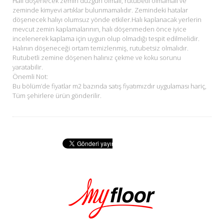
Halı döşenecek zemin düzgün olmalı, rutubetli olmamalı ve
zeminde kimyevi artıklar bulunmamalıdır. Zemindeki hatalar
döşenecek halıyı olumsuz yönde etkiler.Halı kaplanacak yerlerin
mevcut zemin kaplamalarının, halı döşenmeden önce iyice
incelenerek kaplama için uygun olup olmadığı tespit edilmelidir.
Halının döşeneceği ortam temizlenmiş, rutubetsiz olmalıdır.
Rutubetli zemine döşenen halınız çekme ve koku sorunu
yaratabilir.
Önemli Not:
Bu bölüm’de fiyatlar m2 bazında satış fiyatımızdır uygulaması hariç,
Tüm şehirlere ürün gönderilir.