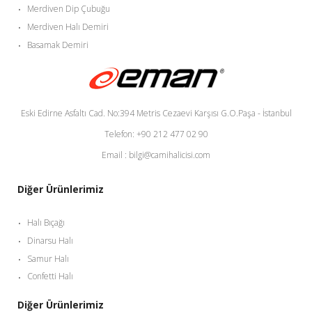
Merdiven Dip Çubuğu
Merdiven Halı Demiri
Basamak Demiri
Eski Edirne Asfaltı Cad. No:394 Metris Cezaevi Karşısı G.O.Paşa - İstanbul
Telefon: +90 212 477 02 90
Email : bilgi@camihalicisi.com
Diğer Ürünlerimiz
Halı Bıçağı
Dinarsu Halı
Samur Halı
Confetti Halı
Diğer Ürünlerimiz