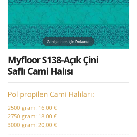
Genişletmek İçin Dokunun
Myfloor S138-Açık Çini
Saflı Cami Halısı
Polipropilen Cami Halıları:
2500 gram:
16,00 €
2750 gram:
18,00 €
3000 gram:
20,00 €