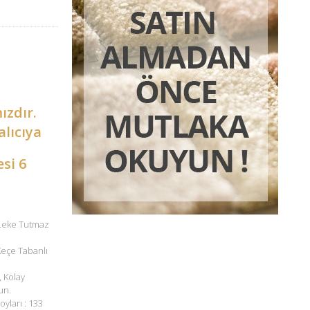
ızdır.
alıcıya
esi 6
 Leke Tutmaz
 Keçe Tabanlı
, Kolay
un.
oyları : 133