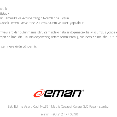
kustik
tistatik
enir . Amerika ve Avrupa Yangın Normlarına Uygun.
m. Göbek Deseni Mevcut ise 200cmx200cm ve üzeri yapılabilir.
yevi artıklar bulunmamalıdır. Zemindeki hatalar döşenecek halıyı olumsuz yönde et
pit edilmelidir. Halının döşeneceği ortam temizlenmiş, rutubetsiz olmalıdır. Rutub
 şehirlere ürün gönderilir.
Eski Edirne Asfaltı Cad. No:394 Metris Cezaevi Karşısı G.O.Paşa - İstanbul
Telefon: +90 212 477 02 90