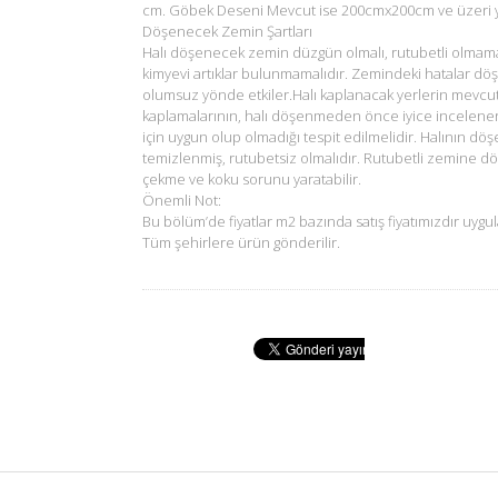
cm. Göbek Deseni Mevcut ise 200cmx200cm ve üzeri ya
Döşenecek Zemin Şartları
Halı döşenecek zemin düzgün olmalı, rutubetli olmam
kimyevi artıklar bulunmamalıdır. Zemindeki hatalar dö
olumsuz yönde etkiler.Halı kaplanacak yerlerin mevcu
kaplamalarının, halı döşenmeden önce iyice incelene
için uygun olup olmadığı tespit edilmelidir. Halının d
temizlenmiş, rutubetsiz olmalıdır. Rutubetli zemine d
çekme ve koku sorunu yaratabilir.
Önemli Not:
Bu bölüm’de fiyatlar m2 bazında satış fiyatımızdır uygul
Tüm şehirlere ürün gönderilir.