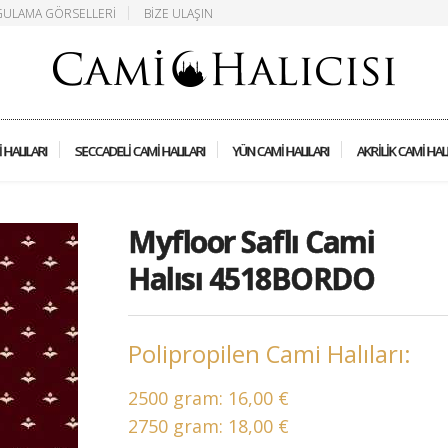
ULAMA GÖRSELLERI
BIZE ULAŞIN
 HALILARI
SECCADELI CAMI HALILARI
YÜN CAMI HALILARI
AKRILIK CAMI HAL
Myfloor Saflı Cami
Halısı 4518BORDO
Polipropilen Cami Halıları:
2500 gram:
16,00 €
2750 gram:
18,00 €