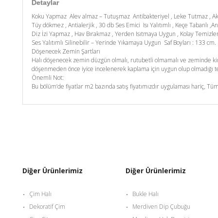
Detaylar
Koku Yapmaz Alev almaz – Tutuşmaz Antibakteriyel , Leke Tutmaz , A
Tüy dökmez , Antialerjik , 30 db Ses Emici Isı Yalıtımlı , Keçe Tabanlı ,An
Diz İzi Yapmaz , Hav Bırakmaz , Yerden Isıtmaya Uygun , Kolay Temizl
Ses Yalıtımlı Silinebilir – Yerinde Yıkamaya Uygun Saf Boyları : 133 c
Döşenecek Zemin Şartları
Halı döşenecek zemin düzgün olmalı, rutubetli olmamalı ve zeminde kim
döşenmeden önce iyice incelenerek kaplama için uygun olup olmadığı tes
Önemli Not:
Bu bölüm’de fiyatlar m2 bazında satış fiyatımızdır uygulaması hariç, Tüm
Diğer Ürünlerimiz
Diğer Ürünlerimiz
Çim Halı
Bukle Halı
Dekoratif Çim
Merdiven Dip Çubuğu