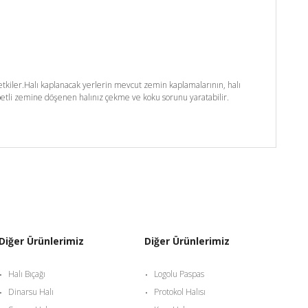
kiler.Halı kaplanacak yerlerin mevcut zemin kaplamalarının, halı
etli zemine döşenen halınız çekme ve koku sorunu yaratabilir.
Diğer Ürünlerimiz
Diğer Ürünlerimiz
Halı Bıçağı
Logolu Paspas
Dinarsu Halı
Protokol Halısı