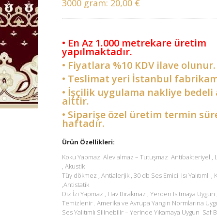
3000 gram:
20,00 €
• En Az 1.000 metrekare üretim
yapılmaktadır.
• Fiyatlara %10 KDV ilave olunur.
• Teslimat yeri İstanbul fabrikam
• İşçilik uygulama nakliye bedeli 
aittir.
• Siparişe özel üretim termin sür
haftadır.
Ürün Özellikleri:
Koku Yapmaz Alev almaz – Tutuşmaz Antibakteriyel ,
, Akustik
Tüy dökmez , Antialerjik , 30 db Ses Emici Isı Yalıtımlı ,
,Antistatik
Diz İzi Yapmaz , Hav Bırakmaz , Yerden Isıtmaya Uygun 
Temizlenir . Amerika ve Avrupa Yangın Normlarına Uyg
Ses Yalıtımlı Silinebilir – Yerinde Yıkamaya Uygun Saf B