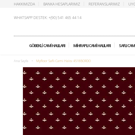
HAKKIMIZDA
BANKA HESAPLARIMIZ
REFERANSLARIMIZ
UYG
WHATSAPP DESTEK: +(90) 541 465 44 14
GÖBEKLI CAMI HALILARI
MIHRAPLI CAMI HALILARI
SAFLI CAMI
Ana Sayfa
•
Myfloor Saflı Cami Halısı 4518BORDO