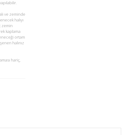
pılabilir.
alı ve zeminde
şenecek halıyı
t zemin
rek kaplama
öşeneceği ortam
öşenen halınız
aması hariç,