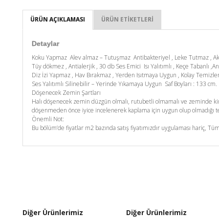
ÜRÜN AÇIKLAMASI
ÜRÜN ETIKETLERI
Detaylar
Koku Yapmaz Alev almaz – Tutuşmaz Antibakteriyel , Leke Tutmaz , A
Tüy dökmez , Antialerjik , 30 db Ses Emici Isı Yalıtımlı , Keçe Tabanlı ,An
Diz İzi Yapmaz , Hav Bırakmaz , Yerden Isıtmaya Uygun , Kolay Temizl
Ses Yalıtımlı Silinebilir – Yerinde Yıkamaya Uygun Saf Boyları : 133 c
Döşenecek Zemin Şartları
Halı döşenecek zemin düzgün olmalı, rutubetli olmamalı ve zeminde kim
döşenmeden önce iyice incelenerek kaplama için uygun olup olmadığı tes
Önemli Not:
Bu bölüm’de fiyatlar m2 bazında satış fiyatımızdır uygulaması hariç, Tüm
Diğer Ürünlerimiz
Diğer Ürünlerimiz