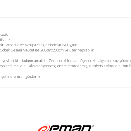
kustik
tistatik
enir . Amerika ve Avrupa Yangın Normlarına Uygun.
m. Göbek Deseni Mevcut ise 200cmx200cm ve üzeri yapılabilir.
yevi artıklar bulunmamalıdır. Zemindeki hatalar döşenecek halıyı olumsuz yönde et
pit edilmelidir. Halının döşeneceği ortam temizlenmiş, rutubetsiz olmalıdır. Rutub
 şehirlere ürün gönderilir.