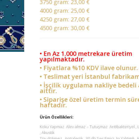
3750 gram:
23,00 €
4000 gram:
25,00 €
4250 gram:
27,00 €
4500 gram:
30,00 €
• En Az 1.000 metrekare üretim
yapılmaktadır.
• Fiyatlara %10 KDV ilave olunur.
• Teslimat yeri İstanbul fabrikam
• İşçilik uygulama nakliye bedeli 
aittir.
• Siparişe özel üretim termin sür
haftadır.
Ürün Özellikleri:
Koku Yapmaz Alev almaz – Tutuşmaz Antibakteriyel ,
, Akustik
Tüy dökmez , Antialerjik , 30 db Ses Emici Isı Yalıtımlı ,