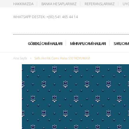
HAKKIMIZDA
BANKA HESAPLARIMIZ
REFERANSLARIMIZ
UYG
WHATSAPP DESTEK: +(90) 541 465 44 14
GÖBEKLI CAMI HALILARI
MIHRAPLI CAMI HALILARI
SAFLI CAMI
Ana Sayfa
•
Saflı Akrilik Cami Halısı S101KOYUMAVI