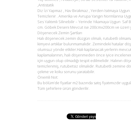
,Antistatik
Diz İzi Yapmaz , Hav Bırakmaz , Yerden Isıtmaya Uygun 
Temizlenir . Amerika ve Avrupa Yangın Normlarına Uyg
Ses Yalıtımlı Silinebilir – Yerinde Yıkamaya Uygun Saf B
cm. Göbek Deseni Mevcut ise 200cmx200cm ve üzeri ya
Döşenecek Zemin Şartları
Halı döşenecek zemin düzgün olmalı, rutubetli olmam
kimyevi artıklar bulunmamalıdır. Zemindeki hatalar dö
olumsuz yönde etkiler.Halı kaplanacak yerlerin mevcu
kaplamalarının, halı döşenmeden önce iyice incelene
için uygun olup olmadığı tespit edilmelidir. Halının d
temizlenmiş, rutubetsiz olmalıdır. Rutubetli zemine d
çekme ve koku sorunu yaratabilir.
Önemli Not:
Bu bölüm’de fiyatlar m2 bazında satış fiyatımızdır uygul
Tüm şehirlere ürün gönderilir.