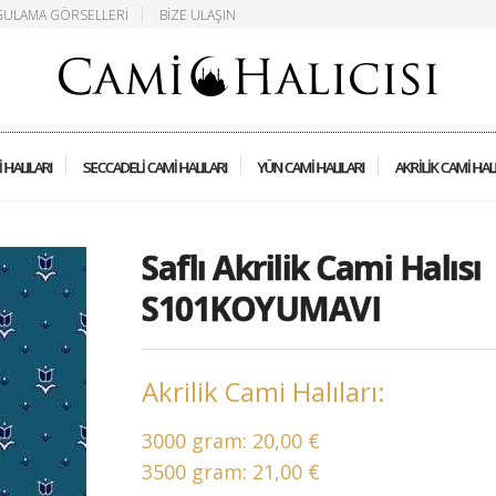
ULAMA GÖRSELLERI
BIZE ULAŞIN
 HALILARI
SECCADELI CAMI HALILARI
YÜN CAMI HALILARI
AKRILIK CAMI HAL
Saflı Akrilik Cami Halısı
S101KOYUMAVI
Akrilik Cami Halıları:
3000 gram:
20,00 €
3500 gram:
21,00 €