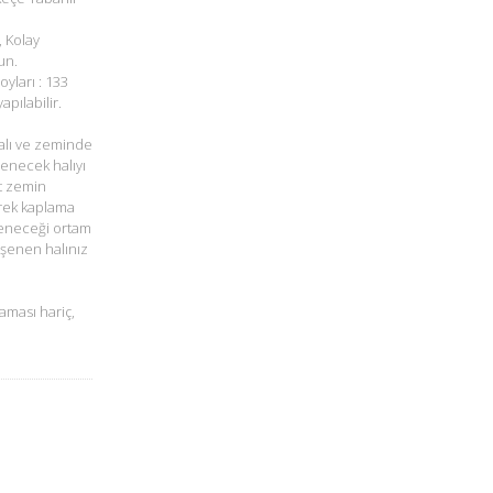
, Kolay
un.
oyları : 133
pılabilir.
alı ve zeminde
şenecek halıyı
t zemin
rek kaplama
öşeneceği ortam
öşenen halınız
aması hariç,