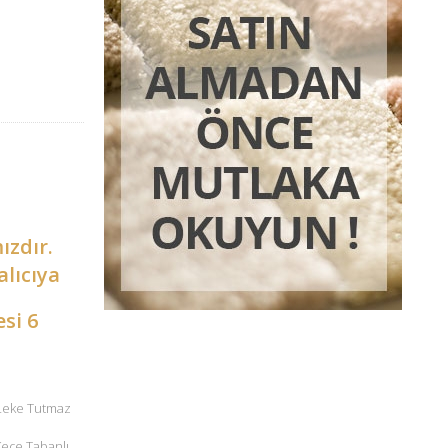
ızdır.
alıcıya
esi 6
 Leke Tutmaz
 Keçe Tabanlı