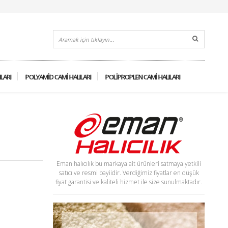
ILARI
POLYAMID CAMI HALILARI
POLIPROPLEN CAMI HALILARI
Eman halıcılık bu markaya ait ürünleri satmaya yetkili
satıcı ve resmi bayiidir. Verdiğimiz fiyatlar en düşük
fiyat garantisi ve kaliteli hizmet ile size sunulmaktadır.