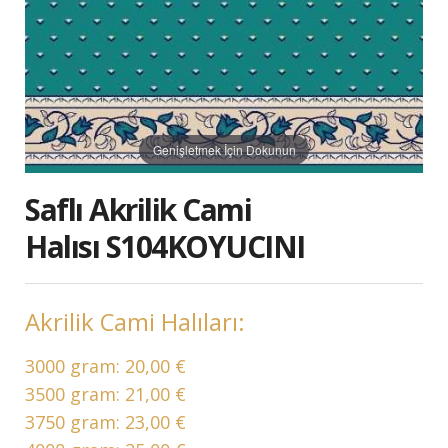
Genişletmek İçin Dokunun
Saflı Akrilik Cami
Halısı S104KOYUCINI
Akrilik Cami Halıları:
3000 gram:
20,00 €
3500 gram:
21,00 €
3750 gram:
23,00 €