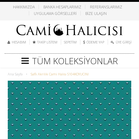
HAKKIMIZDA
BANKA HESAPLARIMIZ
REFERANSLARIMIZ
UYGULAMA GÖRSELLERI
BIZE ULAŞIN
HESABIM
TAKIP LISTEM
SEPETIM
ÖDEME YAP
ÜYE GIRIŞI
TÜM KOLEKSIYONLAR
Ana Sayfa
•
Saflı Akrilik Cami Halısı S104KOYUCINI