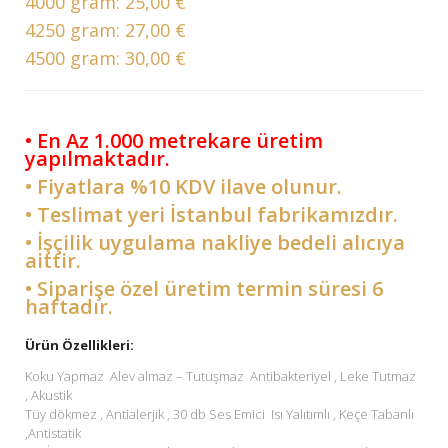
4000 gram:
25,00 €
4250 gram:
27,00 €
4500 gram:
30,00 €
• En Az 1.000 metrekare üretim
yapılmaktadır.
• Fiyatlara %10 KDV ilave olunur.
• Teslimat yeri İstanbul fabrikamızdır.
• İşçilik uygulama nakliye bedeli alıcıya
aittir.
• Siparişe özel üretim termin süresi 6
haftadır.
Ürün Özellikleri:
Koku Yapmaz Alev almaz – Tutuşmaz Antibakteriyel , Leke Tutmaz
, Akustik
Tüy dökmez , Antialerjik , 30 db Ses Emici Isı Yalıtımlı , Keçe Tabanlı
,Antistatik