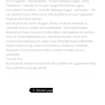
Diz İzi Yapmaz , Hav Bırakmaz , Yerden Isıtmaya Uygun , Kolay
Temizlenir . Amerika ve Avrupa Yangın Normlarına Uygun.
Ses Yalıtımlı Silinebilir – Yerinde Yıkamaya Uygun Saf Boyları : 133
cm. Göbek Deseni Mevcut ise 200cmx200cm ve üzeri yapılabilir.
Döşenecek Zemin Şartları
Halı döşenecek zemin düzgün olmalı, rutubetli olmamalı ve
zeminde kimyevi artıklar bulunmamalıdır. Zemindeki hatalar
döşenecek halıyı olumsuz yönde etkiler.Halı kaplanacak yerlerin
mevcut zemin kaplamalarının, halı döşenmeden önce iyice
incelenerek kaplama için uygun olup olmadığı tespit edilmelidir.
Halının döşeneceği ortam temizlenmiş, rutubetsiz olmalıdır.
Rutubetli zemine döşenen halınız çekme ve koku sorunu
yaratabilir.
Önemli Not:
Bu bölüm’de fiyatlar m2 bazında satış fiyatımızdır uygulaması hariç,
Tüm şehirlere ürün gönderilir.