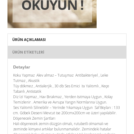
ÜRÜN AÇIKLAMASI
ÜRÜN ETIKETLERI
Detaylar
Koku Yapmaz Alev almaz – Tutuşmaz Antibakteriyel , Leke
Tutmaz , Akustik
Tüy dökmez , Antialerjik , 30 db Ses Emici Isı Yalıtımlı , Keçe
Tabanlı ,Antistatik
Diz İzi Yapmaz , Hav Bırakmaz , Yerden Isıtmaya Uygun , Kolay
Temizlenir . Amerika ve Avrupa Yangın Normlarına Uygun.
Ses Yalıtımlı Silinebilir – Yerinde Yıkamaya Uygun Saf Boyları : 133
cm. Göbek Deseni Mevcut ise 200cmx200cm ve üzeri yapılabilir.
Döşenecek Zemin Şartları
Halı döşenecek zemin düzgün olmalı, rutubetli olmamalı ve
zeminde kimyevi artıklar bulunmamalıdır. Zemindeki hatalar