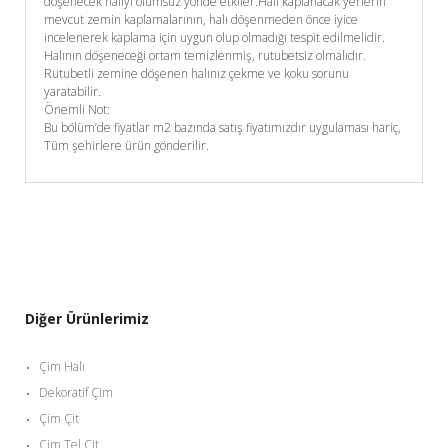
döşenecek halıyı olumsuz yönde etkiler.Halı kaplanacak yerlerin
mevcut zemin kaplamalarının, halı döşenmeden önce iyice
incelenerek kaplama için uygun olup olmadığı tespit edilmelidir.
Halının döşeneceği ortam temizlenmiş, rutubetsiz olmalıdır.
Rutubetli zemine döşenen halınız çekme ve koku sorunu
yaratabilir.
Önemli Not:
Bu bölüm’de fiyatlar m2 bazında satış fiyatımızdır uygulaması hariç,
Tüm şehirlere ürün gönderilir.
Diğer Ürünlerimiz
Çim Halı
Dekoratif Çim
Çim Çit
Çim Tel Çit