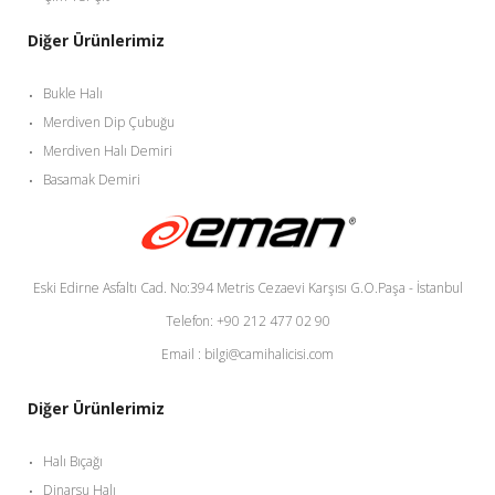
Diğer Ürünlerimiz
Bukle Halı
Merdiven Dip Çubuğu
Merdiven Halı Demiri
Basamak Demiri
Eski Edirne Asfaltı Cad. No:394 Metris Cezaevi Karşısı G.O.Paşa - İstanbul
Telefon: +90 212 477 02 90
Email : bilgi@camihalicisi.com
Diğer Ürünlerimiz
Halı Bıçağı
Dinarsu Halı