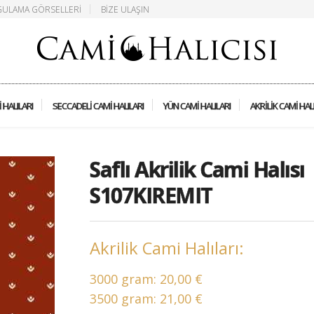
ULAMA GÖRSELLERI
BIZE ULAŞIN
 HALILARI
SECCADELI CAMI HALILARI
YÜN CAMI HALILARI
AKRILIK CAMI HAL
Saflı Akrilik Cami Halısı
S107KIREMIT
Akrilik Cami Halıları:
3000 gram:
20,00 €
3500 gram:
21,00 €