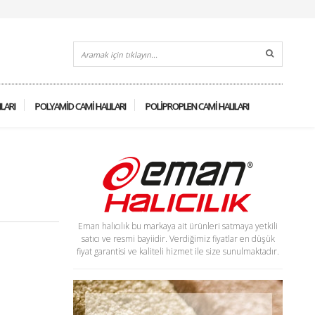
ILARI
POLYAMID CAMI HALILARI
POLIPROPLEN CAMI HALILARI
Eman halıcılık bu markaya ait ürünleri satmaya yetkili
satıcı ve resmi bayiidir. Verdiğimiz fiyatlar en düşük
fiyat garantisi ve kaliteli hizmet ile size sunulmaktadır.