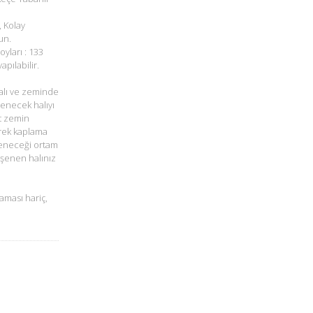
, Kolay
un.
oyları : 133
pılabilir.
alı ve zeminde
şenecek halıyı
t zemin
rek kaplama
öşeneceği ortam
öşenen halınız
aması hariç,