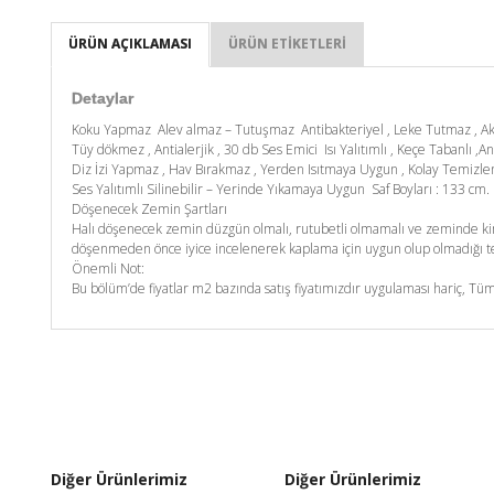
ÜRÜN AÇIKLAMASI
ÜRÜN ETIKETLERI
Detaylar
Koku Yapmaz Alev almaz – Tutuşmaz Antibakteriyel , Leke Tutmaz , A
Tüy dökmez , Antialerjik , 30 db Ses Emici Isı Yalıtımlı , Keçe Tabanlı ,An
Diz İzi Yapmaz , Hav Bırakmaz , Yerden Isıtmaya Uygun , Kolay Temizl
Ses Yalıtımlı Silinebilir – Yerinde Yıkamaya Uygun Saf Boyları : 133 c
Döşenecek Zemin Şartları
Halı döşenecek zemin düzgün olmalı, rutubetli olmamalı ve zeminde kim
döşenmeden önce iyice incelenerek kaplama için uygun olup olmadığı tes
Önemli Not:
Bu bölüm’de fiyatlar m2 bazında satış fiyatımızdır uygulaması hariç, Tüm
Diğer Ürünlerimiz
Diğer Ürünlerimiz