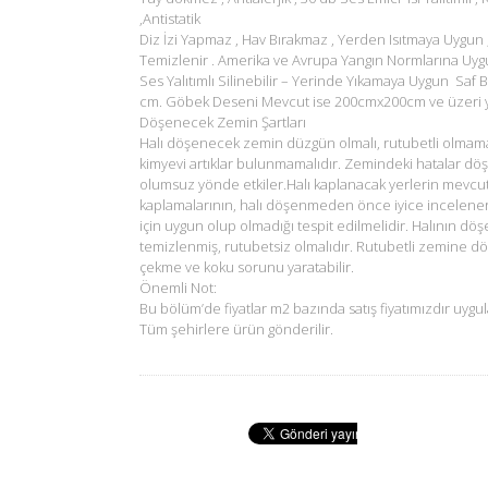
,Antistatik
Diz İzi Yapmaz , Hav Bırakmaz , Yerden Isıtmaya Uygun 
Temizlenir . Amerika ve Avrupa Yangın Normlarına Uyg
Ses Yalıtımlı Silinebilir – Yerinde Yıkamaya Uygun Saf B
cm. Göbek Deseni Mevcut ise 200cmx200cm ve üzeri ya
Döşenecek Zemin Şartları
Halı döşenecek zemin düzgün olmalı, rutubetli olmam
kimyevi artıklar bulunmamalıdır. Zemindeki hatalar dö
olumsuz yönde etkiler.Halı kaplanacak yerlerin mevcu
kaplamalarının, halı döşenmeden önce iyice incelene
için uygun olup olmadığı tespit edilmelidir. Halının d
temizlenmiş, rutubetsiz olmalıdır. Rutubetli zemine d
çekme ve koku sorunu yaratabilir.
Önemli Not:
Bu bölüm’de fiyatlar m2 bazında satış fiyatımızdır uygul
Tüm şehirlere ürün gönderilir.