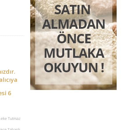
ızdır.
alıcıya
esi 6
 Leke Tutmaz
 Keçe Tabanlı