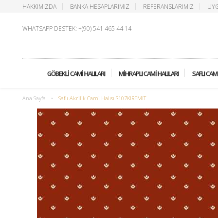
HAKKIMIZDA
BANKA HESAPLARIMIZ
REFERANSLARIMIZ
UYG
WHATSAPP DESTEK: +(90) 541 465 44 14
GÖBEKLI CAMI HALILARI
MIHRAPLI CAMI HALILARI
SAFLI CAMI
Ana Sayfa
•
Saflı Akrilik Cami Halısı S107KIREMIT