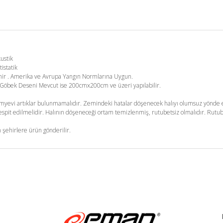
kustik
tistatik
enir . Amerika ve Avrupa Yangın Normlarına Uygun.
m. Göbek Deseni Mevcut ise 200cmx200cm ve üzeri yapılabilir.
yevi artıklar bulunmamalıdır. Zemindeki hatalar döşenecek halıyı olumsuz yönde et
pit edilmelidir. Halının döşeneceği ortam temizlenmiş, rutubetsiz olmalıdır. Rutub
 şehirlere ürün gönderilir.