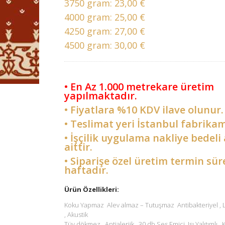
3750 gram:
23,00 €
4000 gram:
25,00 €
4250 gram:
27,00 €
4500 gram:
30,00 €
• En Az 1.000 metrekare üretim
yapılmaktadır.
• Fiyatlara %10 KDV ilave olunur.
• Teslimat yeri İstanbul fabrikam
• İşçilik uygulama nakliye bedeli 
aittir.
• Siparişe özel üretim termin sür
haftadır.
Ürün Özellikleri:
Koku Yapmaz Alev almaz – Tutuşmaz Antibakteriyel ,
, Akustik
Tüy dökmez , Antialerjik , 30 db Ses Emici Isı Yalıtımlı ,