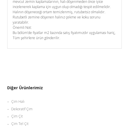
mevcut zemin kaplamalarının, halı döşenmeden önce iyice
incelenerek kaplama için uygun olup olmadığı tespit edilmelidir.
Halının döşeneceği ortam temizlenmiş, rutubetsiz olmalıdır.
Rutubetli zemine döşenen halınız çekme ve koku sorunu
yaratabilir.
Önemli Not:
Bu bölüm’de fiyatlar m2 bazında satış fiyatımızdır uygulaması hariç,
Tüm şehirlere ürün gönderilir.
Diğer Ürünlerimiz
Çim Halı
Dekoratif Çim
Çim Çit
Çim Tel Çit