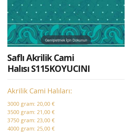
Genişletmek İçin Dokunun
Saflı Akrilik Cami
Halısı S115KOYUCINI
Akrilik Cami Halıları:
3000 gram:
20,00 €
3500 gram:
21,00 €
3750 gram:
23,00 €
4000 gram:
25,00 €