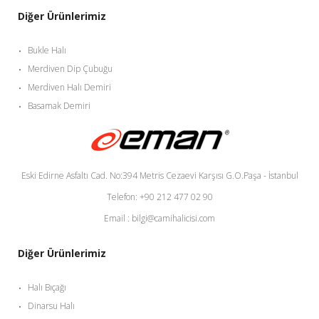
Diğer Ürünlerimiz
Bukle Halı
Merdiven Dip Çubuğu
Merdiven Halı Demiri
Basamak Demiri
Eski Edirne Asfaltı Cad. No:394 Metris Cezaevi Karşısı G.O.Paşa - İstanbul
Telefon: +90 212 477 02 90
Email : bilgi@camihalicisi.com
Diğer Ürünlerimiz
Halı Bıçağı
Dinarsu Halı