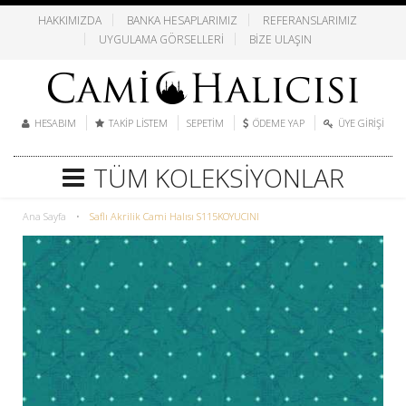
HAKKIMIZDA
BANKA HESAPLARIMIZ
REFERANSLARIMIZ
UYGULAMA GÖRSELLERI
BIZE ULAŞIN
HESABIM
TAKIP LISTEM
SEPETIM
ÖDEME YAP
ÜYE GIRIŞI
TÜM KOLEKSIYONLAR
Ana Sayfa
•
Saflı Akrilik Cami Halısı S115KOYUCINI