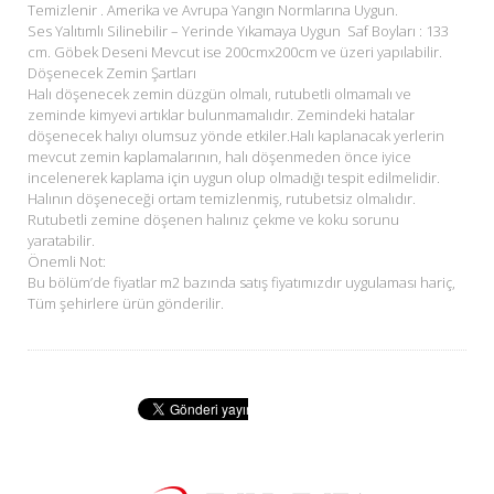
Temizlenir . Amerika ve Avrupa Yangın Normlarına Uygun.
Ses Yalıtımlı Silinebilir – Yerinde Yıkamaya Uygun Saf Boyları : 133
cm. Göbek Deseni Mevcut ise 200cmx200cm ve üzeri yapılabilir.
Döşenecek Zemin Şartları
Halı döşenecek zemin düzgün olmalı, rutubetli olmamalı ve
zeminde kimyevi artıklar bulunmamalıdır. Zemindeki hatalar
döşenecek halıyı olumsuz yönde etkiler.Halı kaplanacak yerlerin
mevcut zemin kaplamalarının, halı döşenmeden önce iyice
incelenerek kaplama için uygun olup olmadığı tespit edilmelidir.
Halının döşeneceği ortam temizlenmiş, rutubetsiz olmalıdır.
Rutubetli zemine döşenen halınız çekme ve koku sorunu
yaratabilir.
Önemli Not:
Bu bölüm’de fiyatlar m2 bazında satış fiyatımızdır uygulaması hariç,
Tüm şehirlere ürün gönderilir.