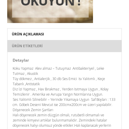
ÜRÜN AÇIKLAMASI
ÜRÜN ETIKETLERI
Detaylar
Koku Yapmaz Alev almaz – Tutuşmaz Antibakteriyel , Leke
Tutmaz , Akustik
Tüy dökmez , Antialerjik , 30 db Ses Emici Isı Yalıtımlı , Keçe
Tabanlı ,Antistatik
Diz İzi Yapmaz , Hav Bırakmaz , Yerden Isıtmaya Uygun , Kolay
Temizlenir . Amerika ve Avrupa Yangın Normlarına Uygun.
Ses Yalıtımlı Silinebilir – Yerinde Yıkamaya Uygun Saf Boyları : 133
cm. Göbek Deseni Mevcut ise 200cmx200cm ve üzeri yapılabilir.
Döşenecek Zemin Şartları
Halı döşenecek zemin düzgün olmalı, rutubetli olmamalı ve
zeminde kimyevi artıklar bulunmamalıdır. Zemindeki hatalar
döşenecek halıyı olumsuz yönde etkiler.Halı kaplanacak yerlerin