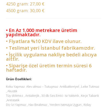
4250 gram:
27,00 €
4500 gram:
30,00 €
• En Az 1.000 metrekare üretim
yapılmaktadır.
• Fiyatlara %10 KDV ilave olunur.
• Teslimat yeri İstanbul fabrikamızdır.
• İşçilik uygulama nakliye bedeli alıcıya
aittir.
• Siparişe özel üretim termin süresi 6
haftadır.
Ürün Özellikleri:
Koku Yapmaz Alev almaz – Tutuşmaz Antibakteriyel , Leke Tutmaz
, Akustik
Tüy dökmez , Antialerjik , 30 db Ses Emici Isı Yalıtımlı , Keçe Tabanlı
,Antistatik
Diz İzi Yapmaz , Hav Bırakmaz , Yerden Isıtmaya Uygun , Kolay