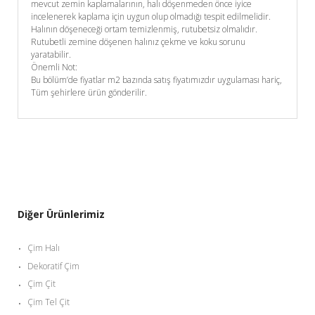
mevcut zemin kaplamalarının, halı döşenmeden önce iyice
incelenerek kaplama için uygun olup olmadığı tespit edilmelidir.
Halının döşeneceği ortam temizlenmiş, rutubetsiz olmalıdır.
Rutubetli zemine döşenen halınız çekme ve koku sorunu
yaratabilir.
Önemli Not:
Bu bölüm’de fiyatlar m2 bazında satış fiyatımızdır uygulaması hariç,
Tüm şehirlere ürün gönderilir.
Diğer Ürünlerimiz
Çim Halı
Dekoratif Çim
Çim Çit
Çim Tel Çit