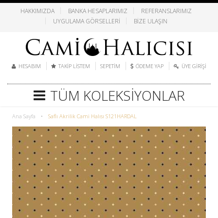
HAKKIMIZDA
BANKA HESAPLARIMIZ
REFERANSLARIMIZ
UYGULAMA GÖRSELLERI
BIZE ULAŞIN
HESABIM
TAKIP LISTEM
SEPETIM
ÖDEME YAP
ÜYE GIRIŞI
TÜM KOLEKSIYONLAR
Ana Sayfa
•
Saflı Akrilik Cami Halısı S121HARDAL