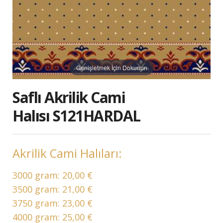
Genişletmek İçin Dokunun
Saflı Akrilik Cami
Halısı S121HARDAL
Akrilik Cami Halıları:
3000 gram:
20,00 €
3500 gram:
21,00 €
3750 gram:
23,00 €
4000 gram:
25,00 €