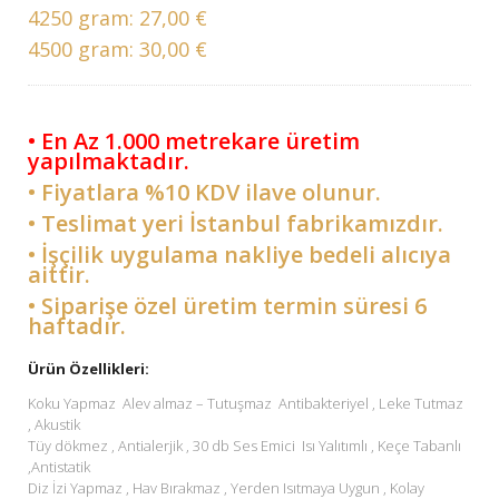
4250 gram:
27,00 €
4500 gram:
30,00 €
• En Az 1.000 metrekare üretim
yapılmaktadır.
• Fiyatlara %10 KDV ilave olunur.
• Teslimat yeri İstanbul fabrikamızdır.
• İşçilik uygulama nakliye bedeli alıcıya
aittir.
• Siparişe özel üretim termin süresi 6
haftadır.
Ürün Özellikleri:
Koku Yapmaz Alev almaz – Tutuşmaz Antibakteriyel , Leke Tutmaz
, Akustik
Tüy dökmez , Antialerjik , 30 db Ses Emici Isı Yalıtımlı , Keçe Tabanlı
,Antistatik
Diz İzi Yapmaz , Hav Bırakmaz , Yerden Isıtmaya Uygun , Kolay