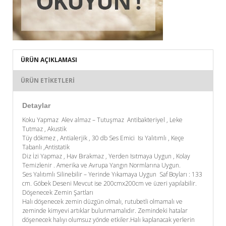
ÜRÜN AÇIKLAMASI
ÜRÜN ETIKETLERI
Detaylar
Koku Yapmaz Alev almaz – Tutuşmaz Antibakteriyel , Leke
Tutmaz , Akustik
Tüy dökmez , Antialerjik , 30 db Ses Emici Isı Yalıtımlı , Keçe
Tabanlı ,Antistatik
Diz İzi Yapmaz , Hav Bırakmaz , Yerden Isıtmaya Uygun , Kolay
Temizlenir . Amerika ve Avrupa Yangın Normlarına Uygun.
Ses Yalıtımlı Silinebilir – Yerinde Yıkamaya Uygun Saf Boyları : 133
cm. Göbek Deseni Mevcut ise 200cmx200cm ve üzeri yapılabilir.
Döşenecek Zemin Şartları
Halı döşenecek zemin düzgün olmalı, rutubetli olmamalı ve
zeminde kimyevi artıklar bulunmamalıdır. Zemindeki hatalar
döşenecek halıyı olumsuz yönde etkiler.Halı kaplanacak yerlerin