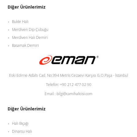
Diğer Ürünlerimiz
Bukle Halı
Merdiven Dip Çubuğu
Merdiven Halı Demiri
Basamak Demiri
Eski Edirne Asfaltı Cad. No:394 Metris Cezaevi Karşısı G.O.Paşa - İstanbul
Telefon: +90 212 477 02 90
Email : bilgi@camihalicisi.com
Diğer Ürünlerimiz
Halı Bıçağı
Dinarsu Halı