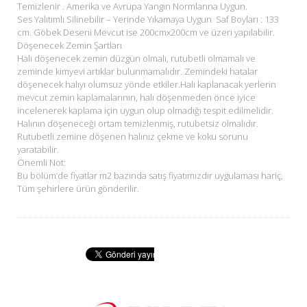
Temizlenir . Amerika ve Avrupa Yangın Normlarına Uygun.
Ses Yalıtımlı Silinebilir – Yerinde Yıkamaya Uygun Saf Boyları : 133
cm. Göbek Deseni Mevcut ise 200cmx200cm ve üzeri yapılabilir.
Döşenecek Zemin Şartları
Halı döşenecek zemin düzgün olmalı, rutubetli olmamalı ve
zeminde kimyevi artıklar bulunmamalıdır. Zemindeki hatalar
döşenecek halıyı olumsuz yönde etkiler.Halı kaplanacak yerlerin
mevcut zemin kaplamalarının, halı döşenmeden önce iyice
incelenerek kaplama için uygun olup olmadığı tespit edilmelidir.
Halının döşeneceği ortam temizlenmiş, rutubetsiz olmalıdır.
Rutubetli zemine döşenen halınız çekme ve koku sorunu
yaratabilir.
Önemli Not:
Bu bölüm’de fiyatlar m2 bazında satış fiyatımızdır uygulaması hariç,
Tüm şehirlere ürün gönderilir.