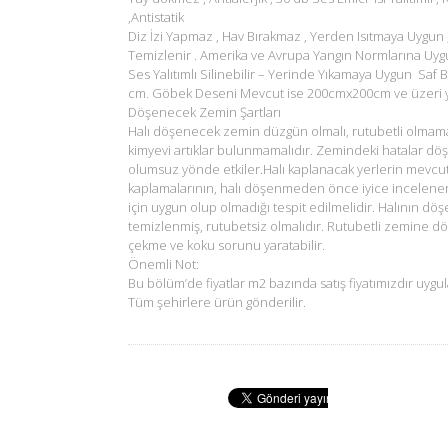
,Antistatik
Diz İzi Yapmaz , Hav Bırakmaz , Yerden Isıtmaya Uygun 
Temizlenir . Amerika ve Avrupa Yangın Normlarına Uyg
Ses Yalıtımlı Silinebilir – Yerinde Yıkamaya Uygun Saf B
cm. Göbek Deseni Mevcut ise 200cmx200cm ve üzeri ya
Döşenecek Zemin Şartları
Halı döşenecek zemin düzgün olmalı, rutubetli olmam
kimyevi artıklar bulunmamalıdır. Zemindeki hatalar dö
olumsuz yönde etkiler.Halı kaplanacak yerlerin mevcu
kaplamalarının, halı döşenmeden önce iyice incelene
için uygun olup olmadığı tespit edilmelidir. Halının d
temizlenmiş, rutubetsiz olmalıdır. Rutubetli zemine d
çekme ve koku sorunu yaratabilir.
Önemli Not:
Bu bölüm’de fiyatlar m2 bazında satış fiyatımızdır uygul
Tüm şehirlere ürün gönderilir.