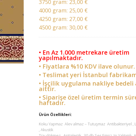
3750 gram:
23,00 €
4000 gram:
25,00 €
4250 gram:
27,00 €
4500 gram:
30,00 €
• En Az 1.000 metrekare üretim
yapılmaktadır.
• Fiyatlara %10 KDV ilave olunur.
• Teslimat yeri İstanbul fabrikam
• İşçilik uygulama nakliye bedeli 
aittir.
• Siparişe özel üretim termin sür
haftadır.
Ürün Özellikleri:
Koku Yapmaz Alev almaz – Tutuşmaz Antibakteriyel ,
, Akustik
Tüy dökmez , Antialerjik , 30 db Ses Emici Isı Yalıtımlı ,