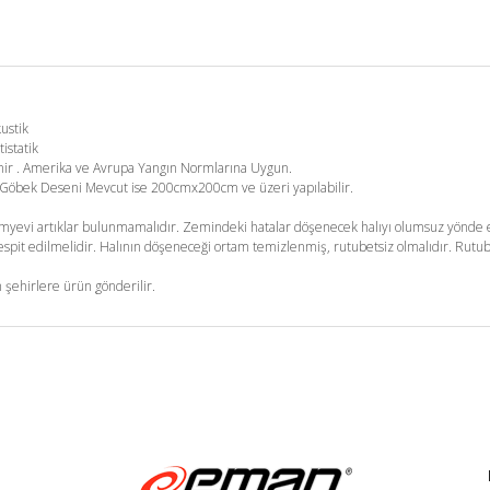
kustik
tistatik
enir . Amerika ve Avrupa Yangın Normlarına Uygun.
m. Göbek Deseni Mevcut ise 200cmx200cm ve üzeri yapılabilir.
yevi artıklar bulunmamalıdır. Zemindeki hatalar döşenecek halıyı olumsuz yönde et
pit edilmelidir. Halının döşeneceği ortam temizlenmiş, rutubetsiz olmalıdır. Rutub
 şehirlere ürün gönderilir.