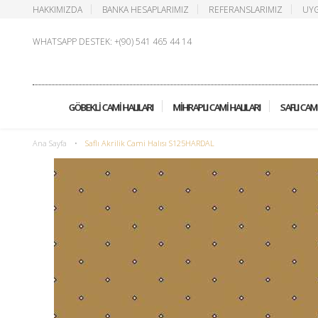
HAKKIMIZDA
BANKA HESAPLARIMIZ
REFERANSLARIMIZ
UYG
WHATSAPP DESTEK: +(90) 541 465 44 14
GÖBEKLI CAMI HALILARI
MIHRAPLI CAMI HALILARI
SAFLI CAMI
Ana Sayfa
•
Saflı Akrilik Cami Halısı S125HARDAL