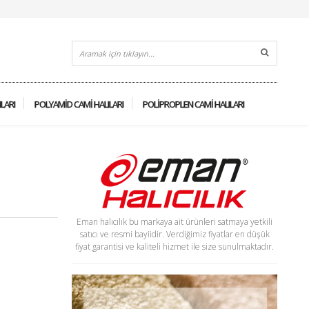
ILARI
POLYAMID CAMI HALILARI
POLIPROPLEN CAMI HALILARI
Eman halıcılık bu markaya ait ürünleri satmaya yetkili
satıcı ve resmi bayiidir. Verdiğimiz fiyatlar en düşük
fiyat garantisi ve kaliteli hizmet ile size sunulmaktadır.