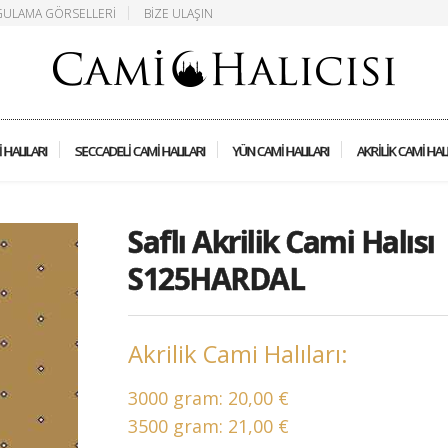
ULAMA GÖRSELLERI
BIZE ULAŞIN
 HALILARI
SECCADELI CAMI HALILARI
YÜN CAMI HALILARI
AKRILIK CAMI HAL
Saflı Akrilik Cami Halısı
S125HARDAL
Akrilik Cami Halıları:
3000 gram:
20,00 €
3500 gram:
21,00 €