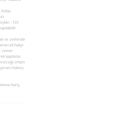
, Kolay
un.
oyları : 133
pılabilir.
alı ve zeminde
şenecek halıyı
t zemin
rek kaplama
öşeneceği ortam
öşenen halınız
aması hariç,