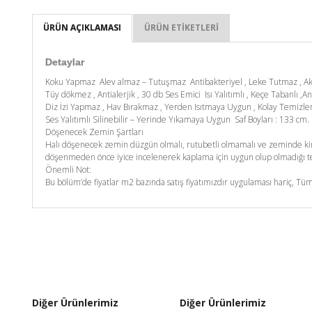
ÜRÜN AÇIKLAMASI
ÜRÜN ETIKETLERI
Detaylar
Koku Yapmaz Alev almaz – Tutuşmaz Antibakteriyel , Leke Tutmaz , A
Tüy dökmez , Antialerjik , 30 db Ses Emici Isı Yalıtımlı , Keçe Tabanlı ,An
Diz İzi Yapmaz , Hav Bırakmaz , Yerden Isıtmaya Uygun , Kolay Temizl
Ses Yalıtımlı Silinebilir – Yerinde Yıkamaya Uygun Saf Boyları : 133 c
Döşenecek Zemin Şartları
Halı döşenecek zemin düzgün olmalı, rutubetli olmamalı ve zeminde kim
döşenmeden önce iyice incelenerek kaplama için uygun olup olmadığı tes
Önemli Not:
Bu bölüm’de fiyatlar m2 bazında satış fiyatımızdır uygulaması hariç, Tüm
Diğer Ürünlerimiz
Diğer Ürünlerimiz