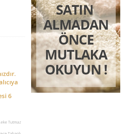
ızdır.
alıcıya
esi 6
 Leke Tutmaz
 Keçe Tabanlı