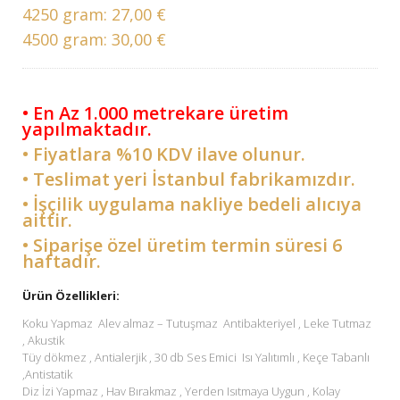
4250 gram:
27,00 €
4500 gram:
30,00 €
• En Az 1.000 metrekare üretim
yapılmaktadır.
• Fiyatlara %10 KDV ilave olunur.
• Teslimat yeri İstanbul fabrikamızdır.
• İşçilik uygulama nakliye bedeli alıcıya
aittir.
• Siparişe özel üretim termin süresi 6
haftadır.
Ürün Özellikleri:
Koku Yapmaz Alev almaz – Tutuşmaz Antibakteriyel , Leke Tutmaz
, Akustik
Tüy dökmez , Antialerjik , 30 db Ses Emici Isı Yalıtımlı , Keçe Tabanlı
,Antistatik
Diz İzi Yapmaz , Hav Bırakmaz , Yerden Isıtmaya Uygun , Kolay