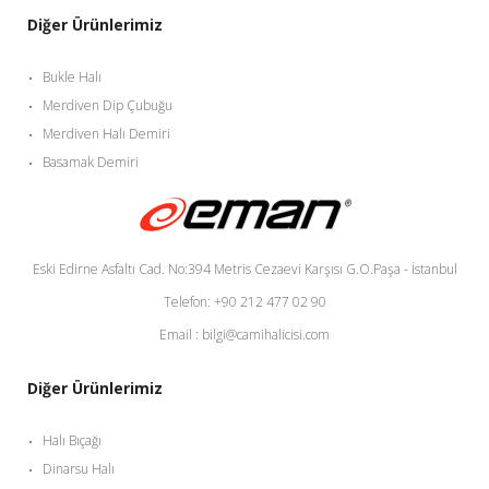
Diğer Ürünlerimiz
Bukle Halı
Merdiven Dip Çubuğu
Merdiven Halı Demiri
Basamak Demiri
Eski Edirne Asfaltı Cad. No:394 Metris Cezaevi Karşısı G.O.Paşa - İstanbul
Telefon: +90 212 477 02 90
Email : bilgi@camihalicisi.com
Diğer Ürünlerimiz
Halı Bıçağı
Dinarsu Halı