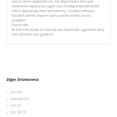
mevcut zemin kaplamalarının, halı döşenmeden önce iyice
incelenerek kaplama için uygun olup olmadığı tespit edilmelidir.
Halının döşeneceği ortam temizlenmiş, rutubetsiz olmalıdır.
Rutubetli zemine döşenen halınız çekme ve koku sorunu
yaratabilir.
Önemli Not:
Bu bölüm’de fiyatlar m2 bazında satış fiyatımızdır uygulaması hariç,
Tüm şehirlere ürün gönderilir.
Diğer Ürünlerimiz
Çim Halı
Dekoratif Çim
Çim Çit
Çim Tel Çit