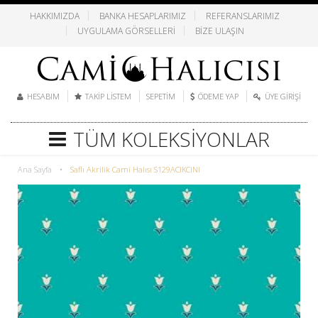
HAKKIMIZDA
BANKA HESAPLARIMIZ
REFERANSLARIMIZ
UYGULAMA GÖRSELLERI
BIZE ULAŞIN
HESABIM
TAKIP LISTEM
SEPETIM
ÖDEME YAP
ÜYE GIRIŞI
TÜM KOLEKSIYONLAR
Ana Sayfa
•
Saflı Akrilik Cami Halısı S129ACIKCINI