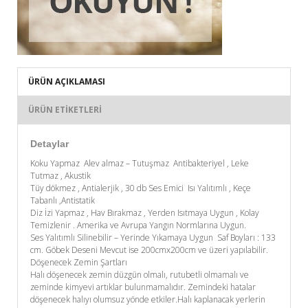
ÜRÜN AÇIKLAMASI
ÜRÜN ETIKETLERI
Detaylar
Koku Yapmaz Alev almaz – Tutuşmaz Antibakteriyel , Leke
Tutmaz , Akustik
Tüy dökmez , Antialerjik , 30 db Ses Emici Isı Yalıtımlı , Keçe
Tabanlı ,Antistatik
Diz İzi Yapmaz , Hav Bırakmaz , Yerden Isıtmaya Uygun , Kolay
Temizlenir . Amerika ve Avrupa Yangın Normlarına Uygun.
Ses Yalıtımlı Silinebilir – Yerinde Yıkamaya Uygun Saf Boyları : 133
cm. Göbek Deseni Mevcut ise 200cmx200cm ve üzeri yapılabilir.
Döşenecek Zemin Şartları
Halı döşenecek zemin düzgün olmalı, rutubetli olmamalı ve
zeminde kimyevi artıklar bulunmamalıdır. Zemindeki hatalar
döşenecek halıyı olumsuz yönde etkiler.Halı kaplanacak yerlerin