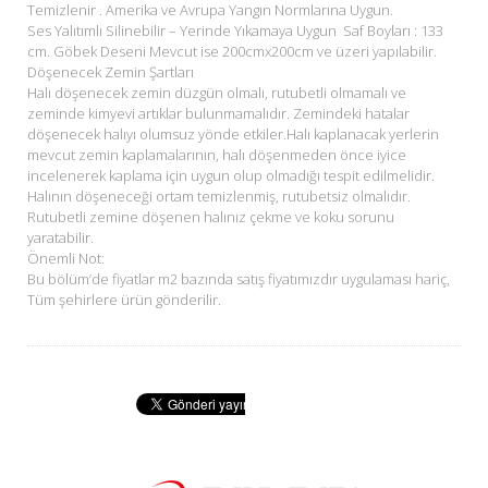
Temizlenir . Amerika ve Avrupa Yangın Normlarına Uygun.
Ses Yalıtımlı Silinebilir – Yerinde Yıkamaya Uygun Saf Boyları : 133
cm. Göbek Deseni Mevcut ise 200cmx200cm ve üzeri yapılabilir.
Döşenecek Zemin Şartları
Halı döşenecek zemin düzgün olmalı, rutubetli olmamalı ve
zeminde kimyevi artıklar bulunmamalıdır. Zemindeki hatalar
döşenecek halıyı olumsuz yönde etkiler.Halı kaplanacak yerlerin
mevcut zemin kaplamalarının, halı döşenmeden önce iyice
incelenerek kaplama için uygun olup olmadığı tespit edilmelidir.
Halının döşeneceği ortam temizlenmiş, rutubetsiz olmalıdır.
Rutubetli zemine döşenen halınız çekme ve koku sorunu
yaratabilir.
Önemli Not:
Bu bölüm’de fiyatlar m2 bazında satış fiyatımızdır uygulaması hariç,
Tüm şehirlere ürün gönderilir.