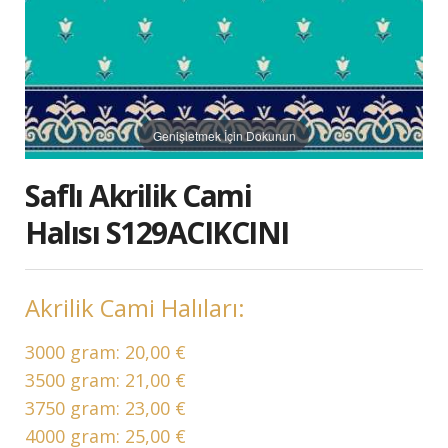
Genişletmek İçin Dokunun
Saflı Akrilik Cami
Halısı S129ACIKCINI
Akrilik Cami Halıları:
3000 gram:
20,00 €
3500 gram:
21,00 €
3750 gram:
23,00 €
4000 gram:
25,00 €