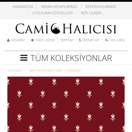
HAKKIMIZDA
BANKA HESAPLARIMIZ
REFERANSLARIMIZ
UYGULAMA GÖRSELLERI
BIZE ULAŞIN
HESABIM
TAKIP LISTEM
SEPETIM
ÖDEME YAP
ÜYE GIRIŞI
TÜM KOLEKSIYONLAR
Ana Sayfa
•
Saflı Akrilik Cami Halısı S129BORDO