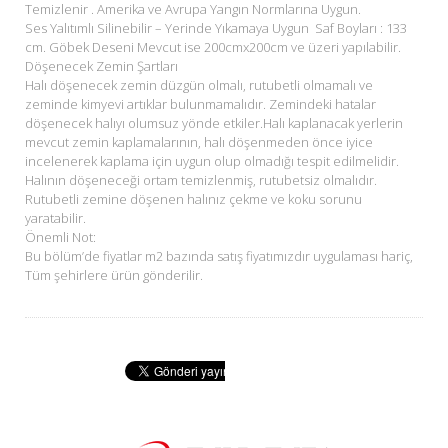
Temizlenir . Amerika ve Avrupa Yangın Normlarına Uygun.
Ses Yalıtımlı Silinebilir – Yerinde Yıkamaya Uygun Saf Boyları : 133
cm. Göbek Deseni Mevcut ise 200cmx200cm ve üzeri yapılabilir.
Döşenecek Zemin Şartları
Halı döşenecek zemin düzgün olmalı, rutubetli olmamalı ve
zeminde kimyevi artıklar bulunmamalıdır. Zemindeki hatalar
döşenecek halıyı olumsuz yönde etkiler.Halı kaplanacak yerlerin
mevcut zemin kaplamalarının, halı döşenmeden önce iyice
incelenerek kaplama için uygun olup olmadığı tespit edilmelidir.
Halının döşeneceği ortam temizlenmiş, rutubetsiz olmalıdır.
Rutubetli zemine döşenen halınız çekme ve koku sorunu
yaratabilir.
Önemli Not:
Bu bölüm’de fiyatlar m2 bazında satış fiyatımızdır uygulaması hariç,
Tüm şehirlere ürün gönderilir.