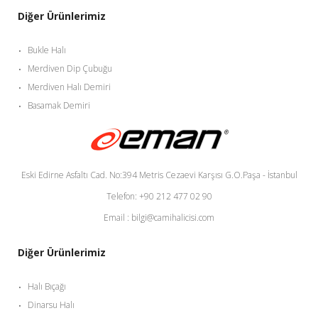
Diğer Ürünlerimiz
Bukle Halı
Merdiven Dip Çubuğu
Merdiven Halı Demiri
Basamak Demiri
Eski Edirne Asfaltı Cad. No:394 Metris Cezaevi Karşısı G.O.Paşa - İstanbul
Telefon: +90 212 477 02 90
Email : bilgi@camihalicisi.com
Diğer Ürünlerimiz
Halı Bıçağı
Dinarsu Halı