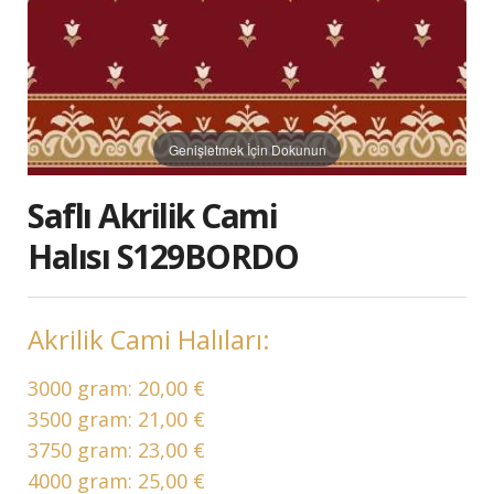
Genişletmek İçin Dokunun
Saflı Akrilik Cami
Halısı S129BORDO
Akrilik Cami Halıları:
3000 gram:
20,00 €
3500 gram:
21,00 €
3750 gram:
23,00 €
4000 gram:
25,00 €