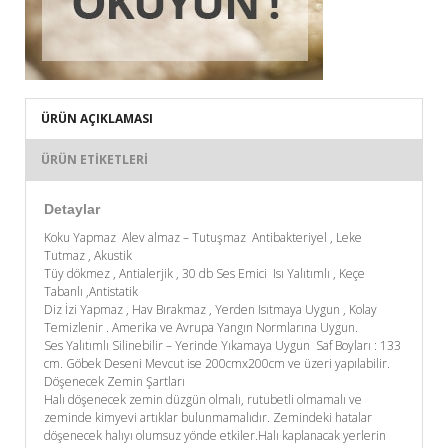
ÜRÜN AÇIKLAMASI
ÜRÜN ETIKETLERI
Detaylar
Koku Yapmaz Alev almaz – Tutuşmaz Antibakteriyel , Leke
Tutmaz , Akustik
Tüy dökmez , Antialerjik , 30 db Ses Emici Isı Yalıtımlı , Keçe
Tabanlı ,Antistatik
Diz İzi Yapmaz , Hav Bırakmaz , Yerden Isıtmaya Uygun , Kolay
Temizlenir . Amerika ve Avrupa Yangın Normlarına Uygun.
Ses Yalıtımlı Silinebilir – Yerinde Yıkamaya Uygun Saf Boyları : 133
cm. Göbek Deseni Mevcut ise 200cmx200cm ve üzeri yapılabilir.
Döşenecek Zemin Şartları
Halı döşenecek zemin düzgün olmalı, rutubetli olmamalı ve
zeminde kimyevi artıklar bulunmamalıdır. Zemindeki hatalar
döşenecek halıyı olumsuz yönde etkiler.Halı kaplanacak yerlerin