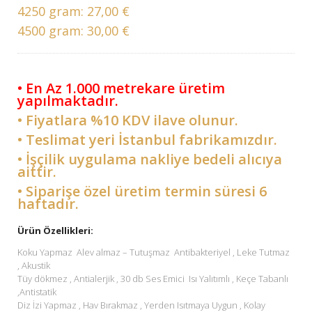
4250 gram:
27,00 €
4500 gram:
30,00 €
• En Az 1.000 metrekare üretim
yapılmaktadır.
• Fiyatlara %10 KDV ilave olunur.
• Teslimat yeri İstanbul fabrikamızdır.
• İşçilik uygulama nakliye bedeli alıcıya
aittir.
• Siparişe özel üretim termin süresi 6
haftadır.
Ürün Özellikleri:
Koku Yapmaz Alev almaz – Tutuşmaz Antibakteriyel , Leke Tutmaz
, Akustik
Tüy dökmez , Antialerjik , 30 db Ses Emici Isı Yalıtımlı , Keçe Tabanlı
,Antistatik
Diz İzi Yapmaz , Hav Bırakmaz , Yerden Isıtmaya Uygun , Kolay