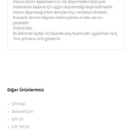
mevcut zemin kaplamalarının, halı döşenmeden önce iyice
incelenerek kaplama için uygun olup olmadığı tespit edilmelidir.
Halının döşeneceği ortam temizlenmiş, rutubetsiz olmalıdır.
Rutubetli zemine döşenen halınız çekme ve koku sorunu
yaratabilir.
Önemli Not:
Bu bölüm’de fiyatlar m2 bazında satış fiyatımızdır uygulaması hariç,
Tüm şehirlere ürün gönderilir.
Diğer Ürünlerimiz
Çim Halı
Dekoratif Çim
Çim Çit
Çim Tel Çit